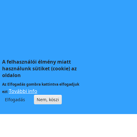
A felhasználói élmény miatt
használunk sütiket (cookie) az
oldalon
Az
Elfogadás
gombra kattintva elfogadjuk
További info
ezt
Elfogadás
Nem, köszi