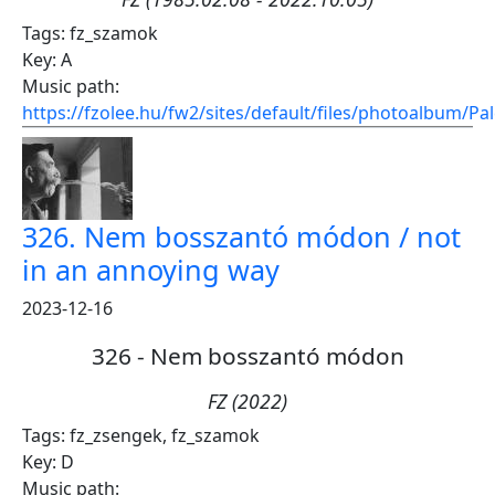
Tags:
fz_szamok
Key:
A
Music path:
https://fzolee.hu/fw2/sites/default/files/photoalbum/
326. Nem bosszantó módon / not
in an annoying way
2023-12-16
326 - Nem bosszantó módon
FZ (2022)
Tags:
fz_zsengek
,
fz_szamok
Key:
D
Music path: