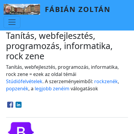
Skip to main content
FÁBIÁN ZOLTÁN
Tanítás, webfejlesztés,
programozás, informatika,
rock zene
Tanítás, webfejlesztés, programozás, informatika,
rock zene = ezek az oldal témái
Stúdiófelvételek
. A szerzeményeimből:
rockzenék
,
popzenék
, a
legjobb zenéim
válogatások
Opens in a new window
Opens in a new window