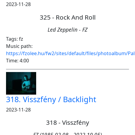
2023-11-28
325 - Rock And Roll
Led Zeppelin - FZ
Tags:
fz
Music path:
https://fzolee.hu/fw2/sites/default/files/photoalbum/
Time:
4:00
318. Visszfény / Backlight
2023-11-28
318 - Visszfény
FZ (1985.02.08 - 2022.10.05)