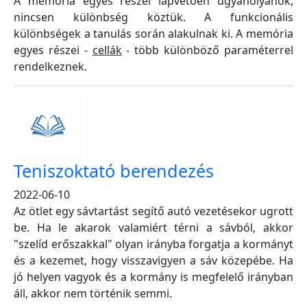
A memória egyes részei lapvetően ugyanolyanok,
nincsen különbség köztük. A funkcionális
különbségek a tanulás során alakulnak ki. A memória
egyes részei -
cellák
- több különböző paraméterrel
rendelkeznek.
Teniszoktató berendezés
2022-06-10
Az ötlet egy sávtartást segítő autó vezetésekor ugrott
be. Ha le akarok valamiért térni a sávból, akkor
"szelíd erőszakkal" olyan irányba forgatja a kormányt
és a kezemet, hogy visszavigyen a sáv közepébe. Ha
jó helyen vagyok és a kormány is megfelelő irányban
áll, akkor nem történik semmi.