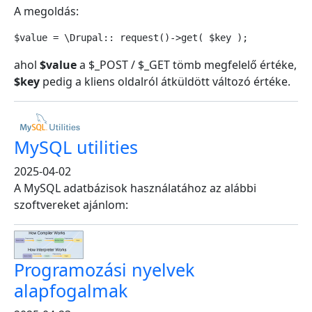
A megoldás:
$value = \Drupal:: request()->get( $key );
ahol
$value
a $_POST / $_GET tömb megfelelő értéke,
$key
pedig a kliens oldalról átküldött változó értéke.
MySQL utilities
2025-04-02
A MySQL adatbázisok használatához az alábbi
szoftvereket ajánlom:
Programozási nyelvek
alapfogalmak