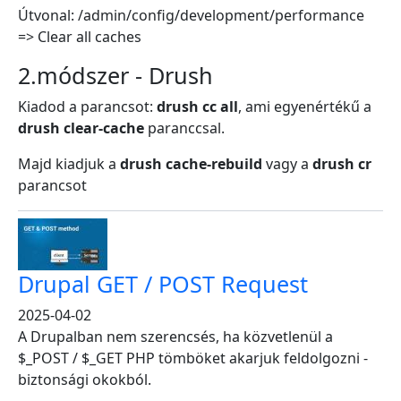
Útvonal: /admin/config/development/performance
=> Clear all caches
2.módszer - Drush
Kiadod a parancsot:
drush cc all
, ami egyenértékű a
drush clear-cache
paranccsal.
Majd kiadjuk a
drush cache-rebuild
vagy a
drush cr
parancsot
Drupal GET / POST Request
2025-04-02
A Drupalban nem szerencsés, ha közvetlenül a
$_POST / $_GET PHP tömböket akarjuk feldolgozni -
biztonsági okokból.