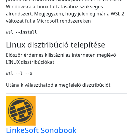
Windowsra a Linux futtatásához szükséges
alrendszert. Megjegyzem, hogy jelenleg már a WSL 2
változat fut a Microsoft rendszereken
wsl --install
Linux disztribúció telepítése
Először érdemes kilistázni az interneten meglévő
LINUX disztribúciókat
wsl --l --o
Utána kiválaszthatod a megfelelő disztribúciót
LinkeSoft Songbook