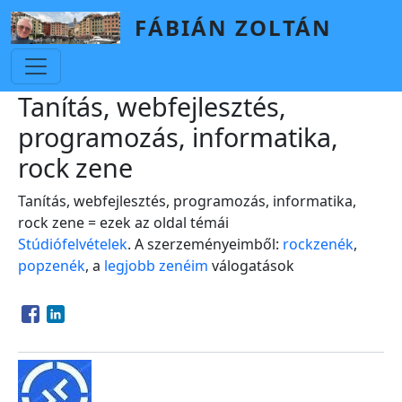
Skip to main content
FÁBIÁN ZOLTÁN
Tanítás, webfejlesztés,
programozás, informatika,
rock zene
Tanítás, webfejlesztés, programozás, informatika,
rock zene = ezek az oldal témái
Stúdiófelvételek
. A szerzeményeimből:
rockzenék
,
popzenék
, a
legjobb zenéim
válogatások
Opens in a new window
Opens in a new window