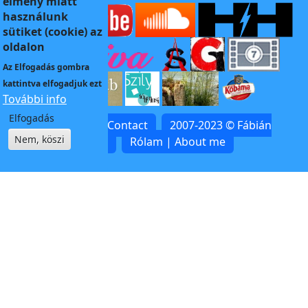
élmény miatt
használunk
sütiket (cookie) az
oldalon
Az
Elfogadás
gombra
kattintva elfogadjuk ezt
További info
Elfogadás
Kapcsolat | Contact
2007-2023 © Fábián
Nem, köszi
Zoltán
Rólam | About me