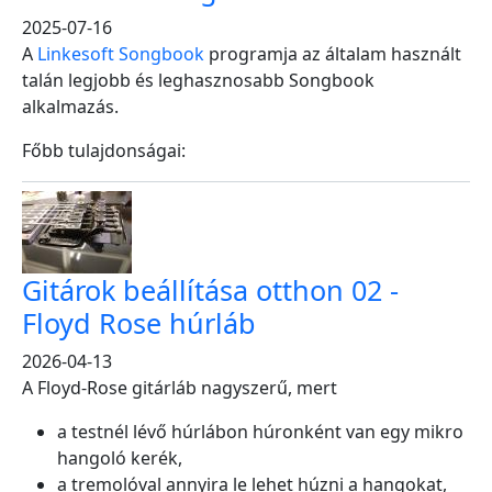
2025-07-16
A
Linkesoft Songbook
programja az általam használt
talán legjobb és leghasznosabb Songbook
alkalmazás.
Főbb tulajdonságai:
Gitárok beállítása otthon 02 -
Floyd Rose húrláb
2026-04-13
A Floyd-Rose gitárláb nagyszerű, mert
a testnél lévő húrlábon húronként van egy mikro
hangoló kerék,
a tremolóval annyira le lehet húzni a hangokat,