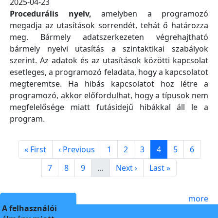
2025-04-23
Procedurális nyelv,
amelyben a programozó
megadja az utasítások sorrendét, tehát ő határozza
meg. Bármely adatszerkezeten végrehajtható
bármely nyelvi utasítás a szintaktikai szabályok
szerint. Az adatok és az utasítások közötti kapcsolat
esetleges, a programozó feladata, hogy a kapcsolatot
megteremtse. Ha hibás kapcsolatot hoz létre a
programozó, akkor előfordulhat, hogy a típusok nem
megfelelősége miatt futásidejű hibákkal áll le a
program.
Pagination
First page
Previous page
Page
Page
Page
Page
Page
Page
« First
‹ Previous
1
2
3
4
5
6
Page
Page
Page
Next page
Last page
7
8
9
…
Next ›
Last »
more
A felhasználói