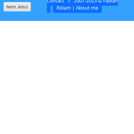
Kapcsolat | Contact
2007-2023 © Fábián
Nem, köszi
Zoltán
Rólam | About me