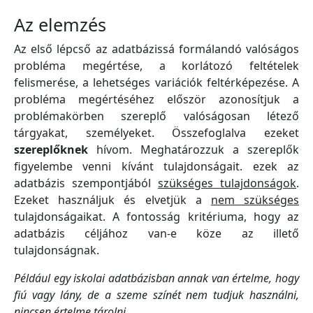
Az elemzés
Az első lépcső az adatbázissá formálandó valóságos
probléma megértése, a korlátozó feltételek
felismerése, a lehetséges variációk feltérképezése. A
probléma megértéséhez először azonosítjuk a
problémakörben szereplő valóságosan létező
tárgyakat, személyeket. Összefoglalva ezeket
szereplőknek
hívom. Meghatározzuk a szereplők
figyelembe venni kívánt tulajdonságait. ezek az
adatbázis szempontjából
szükséges tulajdonságok
.
Ezeket használjuk és elvetjük a
nem szükséges
tulajdonságaikat. A fontosság kritériuma, hogy az
adatbázis céljához van-e köze az illető
tulajdonságnak.
Például egy iskolai adatbázisban annak van értelme, hogy
fiú vagy lány, de a szeme színét nem tudjuk használni,
nincsen értelme tárolni.