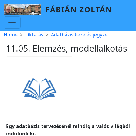
Skip to main content
FÁBIÁN ZOLTÁN
Breadcrumb
Home
Oktatás
Adatbázis kezelés jegyzet
11.05. Elemzés, modellalkotás
Egy adatbázis tervezésénél mindig a valós világból
indulunk ki.