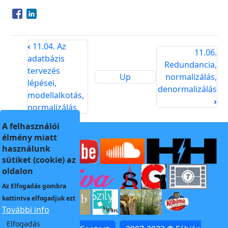
Opens in a new window
Opens in a new window
‹
11.04. Az
11.06.
adatbázis
Redundancia,
tervezés
Up
normalizálás,
lépései,
denormalizálás
modellalkotás,
›
normalizálás
A felhasználói
élmény miatt
használunk
sütiket (cookie) az
oldalon
Az
Elfogadás
gombra
kattintva elfogadjuk ezt
További info
Elfogadás