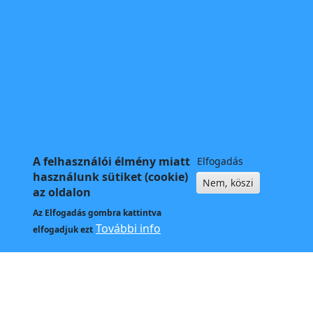
A felhasználói élmény miatt
Elfogadás
használunk sütiket (cookie)
Nem, köszi
az oldalon
Az
Elfogadás
gombra kattintva
További info
elfogadjuk ezt