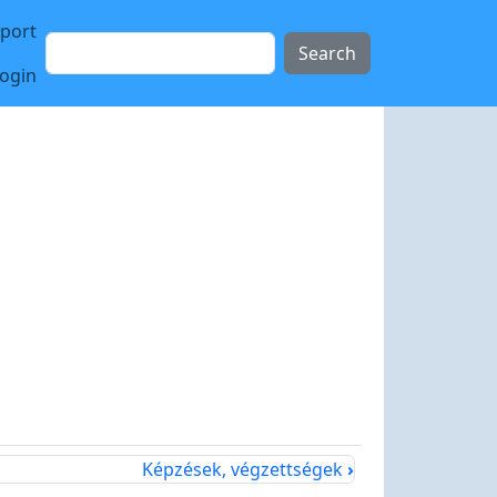
sport
Search
login
Képzések, végzettségek
›