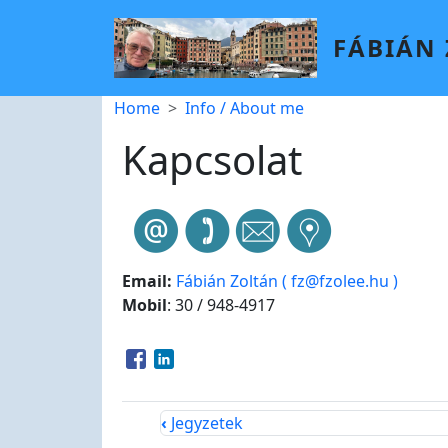
Skip to main content
FÁBIÁN
Breadcrumb
Home
Info / About me
Kapcsolat
Email:
Fábián Zoltán ( fz@fzolee.hu )
Mobil
: 30 / 948-4917
Opens in a new window
Opens in a new window
‹
Jegyzetek