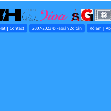
lat | Contact
2007-2023 © Fábián Zoltán
Rólam | A