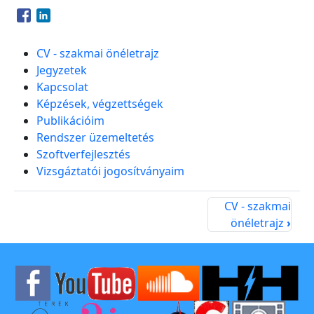
Opens in a new window
Opens in a new window
CV - szakmai önéletrajz
Jegyzetek
Kapcsolat
Képzések, végzettségek
Publikációim
Rendszer üzemeltetés
Szoftverfejlesztés
Vizsgáztatói jogosítványaim
CV - szakmai
önéletrajz
›