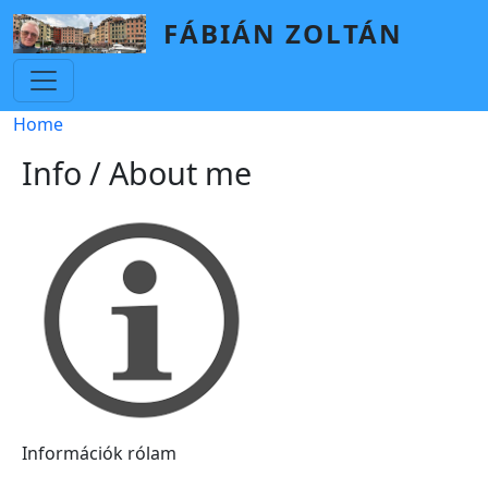
Skip to main content
FÁBIÁN ZOLTÁN
Breadcrumb
Home
Info / About me
Információk rólam