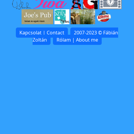
Kapcsolat | Contact
2007-2023 © Fábián
Zoltán
Rólam | About me