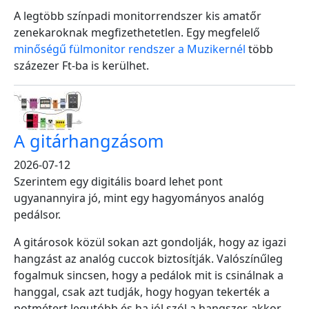
A legtöbb színpadi monitorrendszer kis amatőr
zenekaroknak megfizethetetlen. Egy megfelelő
minőségű fülmonitor rendszer a Muzikernél
több
százezer Ft-ba is kerülhet.
A gitárhangzásom
2026-07-12
Szerintem egy digitális board lehet pont
ugyanannyira jó, mint egy hagyományos analóg
pedálsor.
A gitárosok közül sokan azt gondolják, hogy az igazi
hangzást az analóg cuccok biztosítják. Valószínűleg
fogalmuk sincsen, hogy a pedálok mit is csinálnak a
hanggal, csak azt tudják, hogy hogyan tekerték a
potmétert legutóbb és ha jól szól a hangszer, akkor