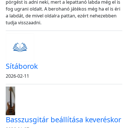
pörgést is adni neki, mert a lepattanó labda még el is
fog ugrani oldalt. A berohanó játékos még ha el is éri
a labdát, de mivel oldalra pattan, ezért nehezebben
tudja visszaadni.
Sítáborok
2026-02-11
Basszusgitár beállítása keveréskor