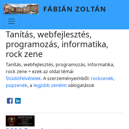
Skip to main content
FÁBIÁN ZOLTÁN
Tanítás, webfejlesztés,
programozás, informatika,
rock zene
Tanítás, webfejlesztés, programozás, informatika,
rock zene = ezek az oldal témái
Stúdiófelvételek
. A szerzeményeimből:
rockzenék
,
popzenék
, a
legjobb zenéim
válogatások
Opens in a new window
Opens in a new window