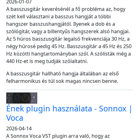
2026-01-07
A basszusgitár keverésénél a fő probléma az, hogy
szét kell választani a basszus hangját a többi
hangszer basszushangjától. Ilyenek a dob és a
szólógitár, vagy a billentyűs hangszerek alsó hangjai.
Az 5 húros basszusgitár legalsó frekvenciája 30 Hz, a
négy húrosé pedig 45 Hz. Basszusgitár a 45 Hz és 250
Hz közötti hangtartományban szól. A szólisták még a
440 Hz-et is meg tudják szólaltatni.
A basszusgitár hallható hangja általában az első
felharmonikus és túl sok magas nincsen benne.
Ének plugin használata - Sonnox |
Voca
2026-04-14
A Sonnox Voca VST plugin arra való, hogy az