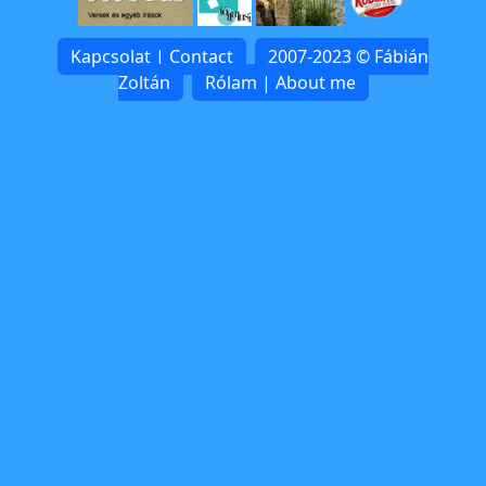
Kapcsolat | Contact
2007-2023 © Fábián
Zoltán
Rólam | About me