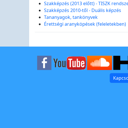
Szakképzés (2013 előtt) - TISZK rendsz
Szakképzés 2010-től - Duális képzés
Tananyagok, tankönyvek
Érettségi aranyköpések (feleletekben)
Kapcso