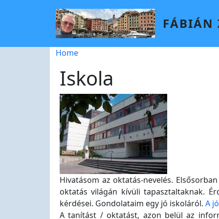
Skip to main content
FÁBIÁN
Breadcrumb
Home
Iskola
Hivatásom az oktatás-nevelés. Elsősorban 
oktatás világán kívüli tapasztaltaknak. É
kérdései. Gondolataim egy jó iskoláról.
A jó
A tanítást / oktatást, azon belül az info