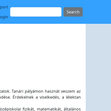
sport
Search
login
oktatok. Tanári pályámon hasznát veszem az
ödése. Érdekelnek a viselkedés, a lélektan
zépiskolai fizikát, matematikát, általános