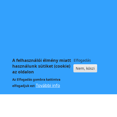
A felhasználói élmény miatt
Elfogadás
használunk sütiket (cookie)
Nem, köszi
az oldalon
Az
Elfogadás
gombra kattintva
További info
elfogadjuk ezt