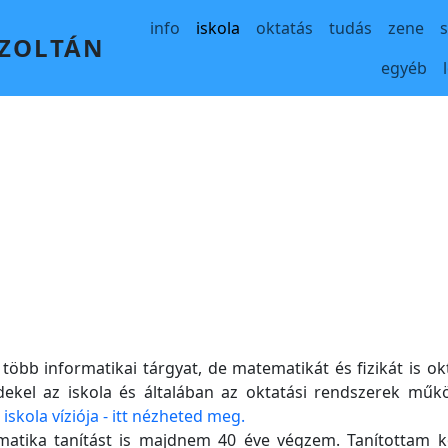
Main navigation
info
iskola
oktatás
tudás
zene
 ZOLTÁN
egyéb
több informatikai tárgyat, de matematikát és fizikát is 
rdekel az iskola és általában az oktatási rendszerek műk
 iskola víziója - itt nézheted meg.
rmatika tanítást is majdnem 40 éve végzem. Tanítottam kö