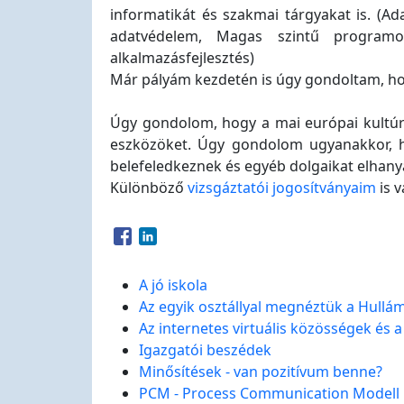
informatikát és szakmai tárgyakat is. (Ad
adatvédelem, Magas szintű programoz
alkalmazásfejlesztés)
Már pályám kezdetén is úgy gondoltam, hog
Úgy gondolom, hogy a mai európai kultúra 
eszközöket. Úgy gondolom ugyanakkor, ho
belefeledkeznek és egyéb dolgaikat elhany
Különböző
vizsgáztatói jogosítványaim
is 
Opens in a new window
Opens in a new window
A jó iskola
Az egyik osztállyal megnéztük a Hullám
Az internetes virtuális közösségek és 
Igazgatói beszédek
Minősítések - van pozitívum benne?
PCM - Process Communication Modell