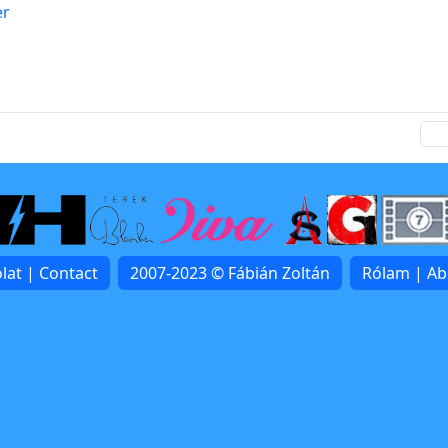
er
lat | Contact
2007-2023 © Fábián Zoltán
Rólam | A