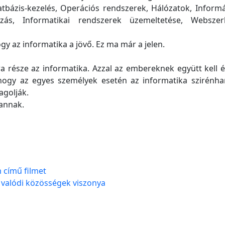
atbázis-kezelés, Operációs rendszerek, Hálózatok, Informá
ás, Informatikai rendszerek üzemeltetése, Webszer
y az informatika a jövő. Ez ma már a jelen.
része az informatika. Azzal az embereknek együtt kell éln
gy az egyes személyek esetén az informatika szirénhang
agolják.
vannak.
 című filmet
a valódi közösségek viszonya