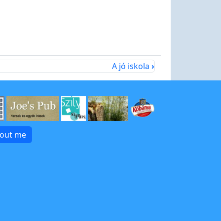
A jó iskola
›
bout me