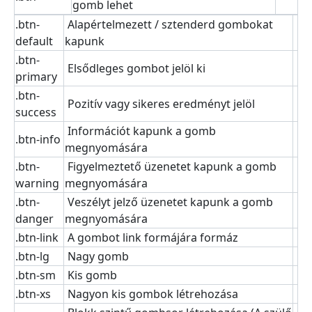
gomb lehet
.btn-
Alapértelmezett / sztenderd gombokat
default
kapunk
.btn-
Elsődleges gombot jelöl ki
primary
.btn-
Pozitív vagy sikeres eredményt jelöl
success
Információt kapunk a gomb
.btn-info
megnyomására
.btn-
Figyelmeztető üzenetet kapunk a gomb
warning
megnyomására
.btn-
Veszélyt jelző üzenetet kapunk a gomb
danger
megnyomására
.btn-link
A gombot link formájára formáz
.btn-lg
Nagy gomb
.btn-sm
Kis gomb
.btn-xs
Nagyon kis gombok létrehozása