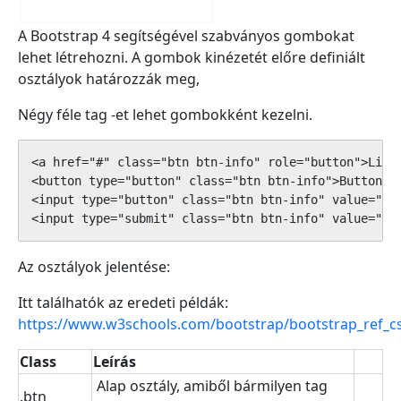
A Bootstrap 4 segítségével szabványos gombokat
lehet létrehozni. A gombok kinézetét előre definiált
osztályok határozzák meg,
Négy féle tag -et lehet gombokként kezelni.
<a href="#" class="btn btn-info" role="button">Link 
<button type="button" class="btn btn-info">Button</b
<input type="button" class="btn btn-info" value="Inp
<input type="submit" class="btn btn-info" value="Su
Az osztályok jelentése:
Itt találhatók az eredeti példák:
https://www.w3schools.com/bootstrap/bootstrap_ref_c
Class
Leírás
Alap osztály, amiből bármilyen tag
.btn