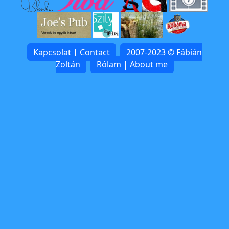
Kapcsolat | Contact
2007-2023 © Fábián
Zoltán
Rólam | About me