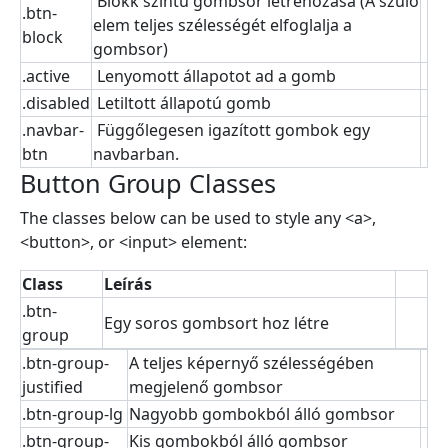
Blokk szintű gombsor létrehozása (A szülő
.btn-
elem teljes szélességét elfoglalja a
block
gombsor)
.active
Lenyomott állapotot ad a gomb
.disabled
Letiltott állapotú gomb
.navbar-
Függőlegesen igazított gombok egy
btn
navbarban.
Button Group Classes
The classes below can be used to style any <a>,
<button>, or <input> element:
Class
Leírás
.btn-
Egy soros gombsort hoz létre
group
.btn-group-
A teljes képernyő szélességében
justified
megjelenő gombsor
.btn-group-lg
Nagyobb gombokból álló gombsor
.btn-group-
Kis gombokból álló gombsor