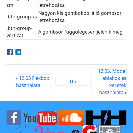
sm
létrehozása
Nagyon kis gombokból álló gombsor
.btn-group-xs
létrehozása
.btn-group-
A gombsor függőlegesen jelenik meg
vertical
Opens in a new window
Opens in a new window
12.05. Modal
‹
12.03 Flexbox
ablakok és
Up
használata
keretek
használata
›