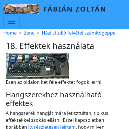
Skip to main content
FÁBIÁN ZOLTÁN
Breadcrumb
Home
Zene
Házi stúdió felvétel számítógéppel
18. Effektek használata
Ezen az oldalon két féle effektet fogok leírni.
Hangszerekhez használható
effektek
A hangszerek hangját mára letisztultan, tipikus
effektekkel szokás ellátni. Ezzel kapcsolatban
korábban
itt részletesen leírtam
, hogy milyen