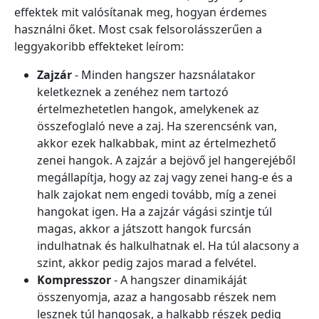
effektek mit valósítanak meg, hogyan érdemes
használni őket. Most csak felsorolásszerűen a
leggyakoribb effekteket leírom:
Zajzár
- Minden hangszer hazsnálatakor
keletkeznek a zenéhez nem tartozó
értelmezhetetlen hangok, amelykenek az
összefoglaló neve a zaj. Ha szerencsénk van,
akkor ezek halkabbak, mint az értelmezhető
zenei hangok. A zajzár a bejövő jel hangerejéből
megállapítja, hogy az zaj vagy zenei hang-e és a
halk zajokat nem engedi tovább, míg a zenei
hangokat igen. Ha a zajzár vágási szintje túl
magas, akkor a játszott hangok furcsán
indulhatnak és halkulhatnak el. Ha túl alacsony a
szint, akkor pedig zajos marad a felvétel.
Kompresszor
- A hangszer dinamikáját
összenyomja, azaz a hangosabb részek nem
lesznek túl hangosak, a halkabb részek pedig