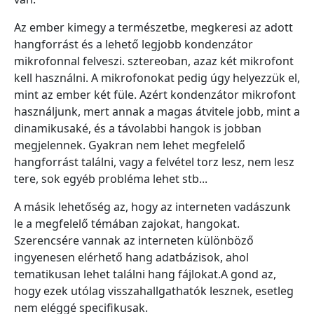
Az ember kimegy a természetbe, megkeresi az adott
hangforrást és a lehető legjobb kondenzátor
mikrofonnal felveszi. sztereoban, azaz két mikrofont
kell használni. A mikrofonokat pedig úgy helyezzük el,
mint az ember két füle. Azért kondenzátor mikrofont
használjunk, mert annak a magas átvitele jobb, mint a
dinamikusaké, és a távolabbi hangok is jobban
megjelennek. Gyakran nem lehet megfelelő
hangforrást találni, vagy a felvétel torz lesz, nem lesz
tere, sok egyéb probléma lehet stb...
A másik lehetőség az, hogy az interneten vadászunk
le a megfelelő témában zajokat, hangokat.
Szerencsére vannak az interneten különböző
ingyenesen elérhető hang adatbázisok, ahol
tematikusan lehet találni hang fájlokat.A gond az,
hogy ezek utólag visszahallgathatók lesznek, esetleg
nem eléggé specifikusak.