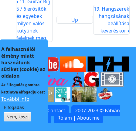
‹
11. Guitar Rig
5 / 6 erősítők
19. Hangszerek
és egyebek
hangzásának
Up
milyen valós
beállítása
kütyünek
keveréskor
›
felelnek meg
A felhasználói
élmény miatt
használunk
sütiket (cookie) az
oldalon
Az
Elfogadás
gombra
kattintva elfogadjuk ezt
További info
Elfogadás
Kapcsolat | Contact
2007-2023 © Fábián
Nem, köszi
Zoltán
Rólam | About me