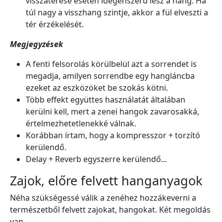
visszatérése esetén idegenszerű lesz a hang. Ha
túl nagy a visszhang szintje, akkor a fül elveszti a
tér érzékelését.
Megjegyzések
A fenti felsorolás körülbelül azt a sorrendet is
megadja, amilyen sorrendbe egy hangláncba
ezeket az eszközöket be szokás kötni.
Több effekt együttes használatát általában
kerülni kell, mert a zenei hangok zavarosakká,
értelmezhetetlenekké válnak.
Korábban írtam, hogy a kompresszor + torzító
kerülendő.
Delay + Reverb egyszerre kerülendő...
Zajok, előre felvett hanganyagok
Néha szükségessé válik a zenéhez hozzákeverni a
természetből felvett zajokat, hangokat. Két megoldás
van.