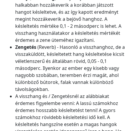
halkabban hozzákeverik a korábban játszott
hangot késleltetve, és az így kapott eredményt
megint hozzákeverik a bejövő hanghoz. A
késleltetés mértéke 0,1 - 2 másodperc is lehet. A
visszhang használatakor a késleltetés mértékét
érdemes a zene üteméhez igazítani.
Zengetés
(Reverb) - Hasonló a visszhanghoz, de a
visszaküldött, késleltetett hang késleltetése kicsit
véletlenszerű és általában rövid, 0,05 - 0,1
másodperc. Ilyenkor az ember egy kisebb vagy
nagyobb szobában, teremben érzi magát, ahol
különböző bútorok, falak vannak különböző
távolságokban.
A visszhang és / Zengetésnél az alábbiakat
érdemes figyelembe venni: A lassú számokhoz
érdemes hosszabb késleltetést tenni! A gyors
számokhoz rövidebb késleltetési idő kell. A
késleltetés hangszíne esetén a magas hangok