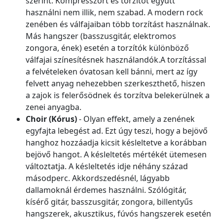
szerint. Kompresszort és torzítót együtt
használni nem illik, nem szabad. A modern rock
zenében és válfajaiban több torzítást használnak.
Más hangszer (basszusgitár, elektromos
zongora, ének) esetén a torzítók különböző
válfajai színesítésnek használandók.A torzítással
a felvételeken óvatosan kell bánni, mert az így
felvett anyag nehezebben szerkeszthető, hiszen
a zajok is felerősödnek és torzítva belekerülnek a
zenei anyagba.
Choir (Kórus)
- Olyan effekt, amely a zenének
egyfajta lebegést ad. Ezt úgy teszi, hogy a bejövő
hanghoz hozzáadja kicsit késleltetve a korábban
bejövő hangot. A késleltetés mértékét ütemesen
változtatja. A késleltetés idje néhány század
másodperc. Akkordszedésnél, lágyabb
dallamoknál érdemes használni. Szólógitár,
kísérő gitár, basszusgitár, zongora, billentyűs
hangszerek, akusztikus, fúvós hangszerek esetén