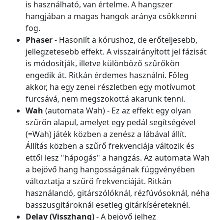
is használható, van értelme. A hangszer
hangjában a magas hangok aránya csökkenni
fog.
Phaser
- Hasonlít a kórushoz, de erőteljesebb,
jellegzetesebb effekt. A visszairányított jel fázisát
is módosítják, illetve különböző szűrőkön
engedik át. Ritkán érdemes használni. Főleg
akkor, ha egy zenei részletben egy motívumot
furcsává, nem megszokottá akarunk tenni.
Wah
(automata Wah) - Ez az effekt egy olyan
szűrőn alapul, amelyet egy pedál segítségével
(=Wah) játék közben a zenész a lábával állít.
Állítás közben a szűrő frekvenciája változik és
ettől lesz "hápogás" a hangzás. Az automata Wah
a bejövő hang hangosságának függvényében
változtatja a szűrő frekvenciáját. Ritkán
használandó, gitárszólóknál, rézfúvósoknál, néha
basszusgitároknál esetleg gitárkíséreteknél.
Delay (Visszhang)
- A bejövő jelhez