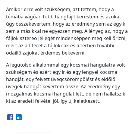
Amikor erre volt szükségem, azt tettem, hogy a
témába vágóan több hangfájlt kerestem és azokat
úgy összekevertem, hogy az eredmény sem az egyik
sem a másikkal ne egyezzen meg. A lényeg az, hogy a
fájlok sztereo jellegét mindenképpen meg kell őrizni,
mert az ad teret a fájloknak és a térben további
odaillő zajokat érdemes bekeverni.
A legutolsó alkalommal egy kocsmai hangulatra volt
szükségem és ezért egy ír és egy lengyel kocsma
hangját, egy felvett üvegcsörömpölést és eldőlő
üvegek hangját kevertem össze. Az eredmény egy
mozgalmas kocsmai hangulat lett, de nem hallatszik
ki az eredeti felvétel jól, így új keletkezett.
Opens in a new window
Opens in a new window