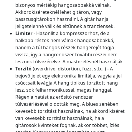
bizonyos mértékig hangosabbakká válnak.
Akkordkíséreteknél lehet gitáron, vagy
basszusgitárokon használni. A gitár hanja
jellgetelenné válik és eltűnnek a tranziensek.
Limiter
- Hasonlít a kompresszorhoz, de a
halkabb részek nem válnak hangosabbakká,
hanem a túl hangos részek hangerejét fogja
vissza, így a hangrendszer további részei nem
lesznek túlvezérelve. A masterelésnél használják
Torzító
(overdrive, distortion, fuzz, stb...) - A
bejövő jelet egy elektronika limitálja, vagyia a jel
csúccsait levágja.A hang tipikus torzított hang
lesz, sok felharmonikussal, magas hanggal.
Régen a hatást az erősítő rendszer
túlvezérlésével oldották meg. A blues zenében
kevesebb torzítást használnak, ha akkord kíséret
van kevesebb torzítást használnak, ha a
gitárosok kvinteket fognak, akkor többet, ízlés