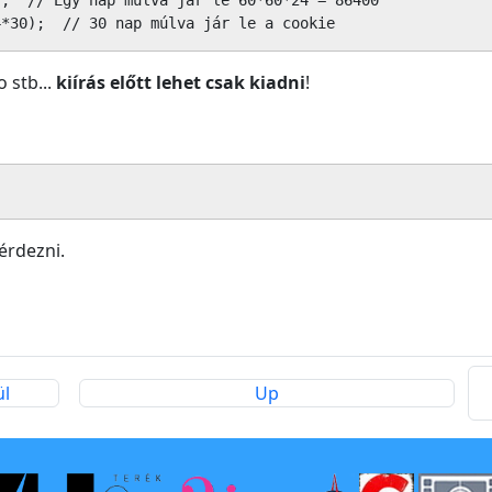
;  // Egy nap múlva jár le 60*60*24 = 86400

4*30);  // 30 nap múlva jár le a cookie
 stb...
kiírás előtt lehet csak kiadni
!
érdezni.
ül
Up