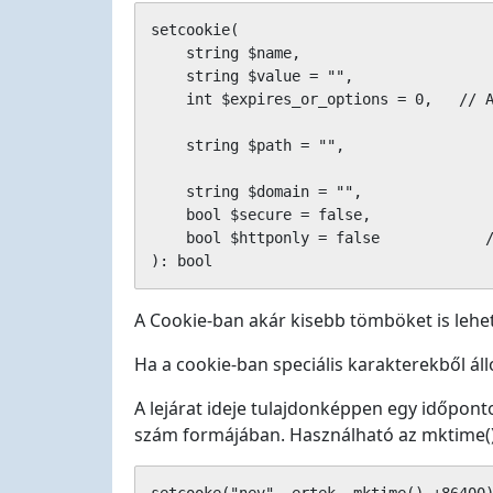
setcookie(

    string $name,                      
    string $value = "",                
    int $expires_or_options = 0,   // A
                                       
    string $path = "",                 
                                       
    string $domain = "",               
    bool $secure = false,              
    bool $httponly = false            /
): bool
A Cookie-ban akár kisebb tömböket is lehet
Ha a cookie-ban speciális karakterekből áll
A lejárat ideje tulajdonképpen egy időponto
szám formájában. Használható az mktime() 