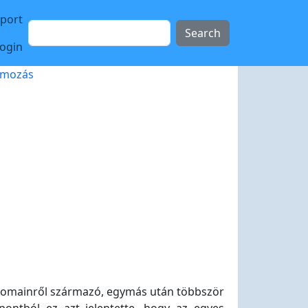
sport
Search
login
amozás
 a domainről származó, egymás után többször