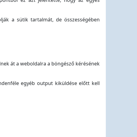
ontból ez azt jelentette, hogy az egyes
ják a sütik tartalmát, de összességében
ülnek át a weboldalra a böngésző kérésének
denféle egyéb output kiküldése előtt kell