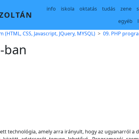
Main navigation
info
iskola
oktatás
tudás
zene
 ZOLTÁN
egyéb
m (HTML, CSS, Javascript, JQuery, MYSQL)
09. PHP progr
P-ban
esztett technológia, amely arra irányult, hogy az ugyanarról