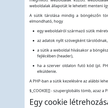
meghívott weboldalak között weboldalak
weboldalak állapotát le lehetett menteni íg
A sütik tárolása mindig a böngészőn tö
elmondható, hogy
egy weboldalról származó sütik mérete 
az adatok nyílt szövegként tárolódnak,
a sütik a weboldal hívásakor a böngés
fejlécében (header),
ha a szerver oldalon futó kód (pl. P
elküldenie.
A PHP-ban a sütik kezelésére az alábbi le
$_COOKIE[] - szuperglobális tömb, azaz a 
Egy cookie létrehozás