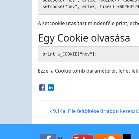
setcooke("nev", ertek, mktime() +86400)
setcooke("nev", ertek, time() +60*60*2
A setcookie utasítást mindenféle print, echo
Egy Cookie olvasása
print $_COOKIE["nev"];
Ezzel a Cookie tömb paramétereit lehet lek
Opens in a new window
Opens in a new window
‹
9.14a. File feltöltése űrlapon kereszt