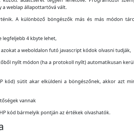
 között adatcserét tegyen lehetővé. Programozói szemp
y a weblap állapottartóvá vált.
rténik. A különböző böngészők más és más módon tárol
legfeljebb 4 kbyte lehet,
 azokat a weboldalon futó javascript kódok olvasni tudják,
zőből nyílt módon (ha a protokoll nyílt) automatikusan ker
HP kód) sütit akar elküldeni a böngészőnek, akkor azt min
hetőségek vannak
PHP kód bármelyik pontján az értékek olvashatók.
a