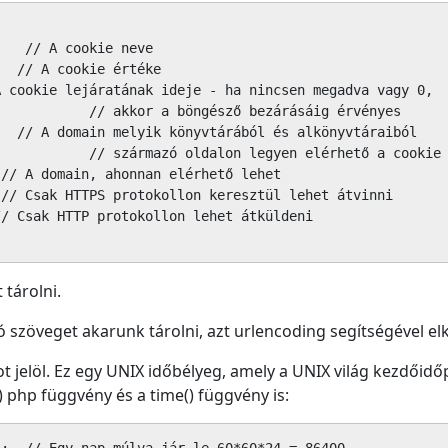
   // A cookie neve

  // A cookie értéke

 cookie lejáratának ideje - ha nincsen megadva vagy 0, 

           // akkor a böngésző bezárásáig érvényes

  // A domain melyik könyvtárából és alkönyvtáraiból 

           // származó oldalon legyen elérhető a cookie

// A domain, ahonnan elérhető lehet

// Csak HTTPS protokollon keresztül lehet átvinni

/ Csak HTTP protokollon lehet átküldeni

 tárolni.
ó szöveget akarunk tárolni, azt urlencoding segítségével elkó
t jelöl. Ez egy UNIX időbélyeg, amely a UNIX világ kezdőidő
php függvény és a time() függvény is: