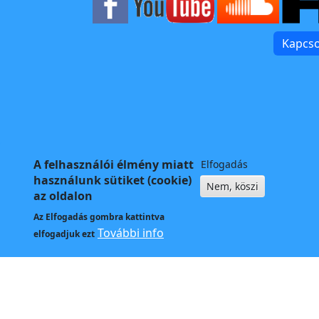
Kapcso
A felhasználói élmény miatt
Elfogadás
használunk sütiket (cookie)
Nem, köszi
az oldalon
Az
Elfogadás
gombra kattintva
További info
elfogadjuk ezt