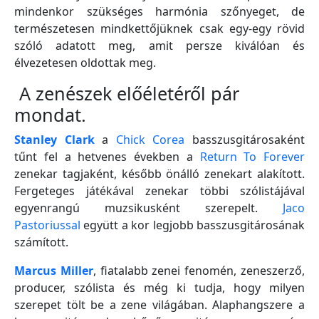
mindenkor szükséges harmónia szőnyeget, de
természetesen mindkettőjüknek csak egy-egy rövid
szóló adatott meg, amit persze kiválóan és
élvezetesen oldottak meg.
A zenészek előéletéről pár
mondat.
Stanley Clark
a
Chick Corea
basszusgitárosaként
tűnt fel a hetvenes években a
Return To Forever
zenekar tagjaként, később önálló zenekart alakított.
Fergeteges játékával zenekar többi szólistájával
egyenrangú muzsikusként szerepelt.
Jaco
Pastoriussal
együtt a kor legjobb basszusgitárosának
számított.
Marcus Miller
, fiatalabb zenei fenomén, zeneszerző,
producer, szólista és még ki tudja, hogy milyen
szerepet tölt be a zene világában. Alaphangszere a