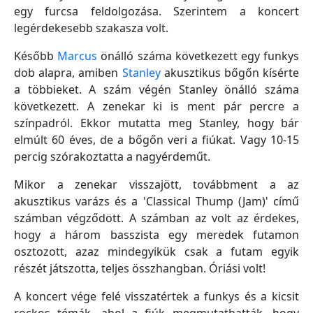
egy furcsa feldolgozása. Szerintem a koncert
legérdekesebb szakasza volt.
Később
Marcus
önálló száma következett egy funkys
dob alapra, amiben
Stanley
akusztikus bőgőn kísérte
a többieket. A szám végén Stanley önálló száma
következett. A zenekar ki is ment pár percre a
színpadról. Ekkor mutatta meg Stanley, hogy bár
elmúlt 60 éves, de a bőgőn veri a fiúkat. Vagy 10-15
percig szórakoztatta a nagyérdeműt.
Mikor a zenekar visszajött, továbbment a az
akusztikus varázs és a 'Classical Thump (Jam)' című
számban végződött. A számban az volt az érdekes,
hogy a három basszista egy meredek futamon
osztozott, azaz mindegyikük csak a futam egyik
részét játszotta, teljes összhangban. Óriási volt!
A koncert vége felé visszatértek a funkys és a kicsit