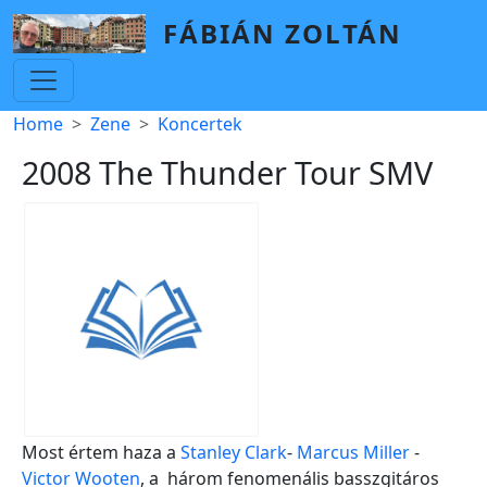
Skip to main content
FÁBIÁN ZOLTÁN
Breadcrumb
Home
Zene
Koncertek
2008 The Thunder Tour SMV
Most értem haza a
Stanley Clark
-
Marcus Miller
-
Victor Wooten
, a három fenomenális basszgitáros