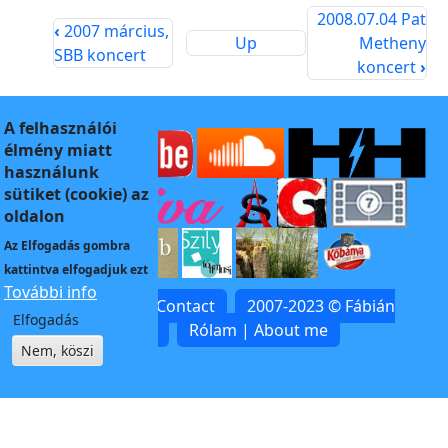
2008.07.04 Pat
‹
2007 március,
Up
Metheny
SBB koncert
koncert
›
A felhasználói
élmény miatt
használunk
sütiket (cookie) az
oldalon
Az
Elfogadás
gombra
kattintva elfogadjuk ezt
További info
Kapcsolat | Contact
2007-2023 © Fábián
Elfogadás
Zoltán
Rólam | About me
Nem, köszi