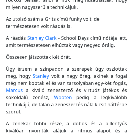
rockos témák, ahol a fiúk megmutathatták, hogy
milyen nagyszerű a technikájuk.
Az utolsó szám a Grits című funky volt, de
természetesen volt ráadás is.
A ráadás
Stanley Clark
- School Days című nótája lett,
amit természetesen elhúztak vagy negyed óráig.
Összesen játszottak két órát.
Úgy érzem a színpadon a szerepek úgy oszlottak
meg, hogy
Stanley
volt a nagy öreg, akinek a fogai
még nem koptak el és van tarsolyában egy-két fogás,
Marcus
a kiváló zeneszerző és virtuóz játékos és
sokoldalú zenész,
Wooten
pedig a legkiválóbb
technikájú, de talán a zeneszerzés nála kicsit háttérbe
szorul.
A zenekar többi része, a dobos és a billentyűs
kiválóan nyomták alájuk a ritmus alapot és a