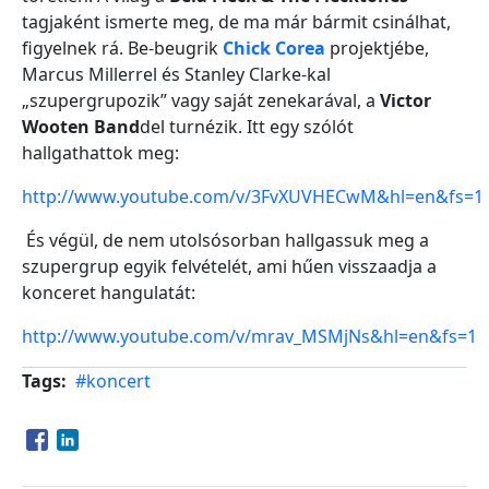
tagjaként ismerte meg, de ma már bármit csinálhat,
figyelnek rá. Be-beugrik
Chick Corea
projektjébe,
Marcus Millerrel és Stanley Clarke-kal
„szupergrupozik” vagy saját zenekarával, a
Victor
Wooten Band
del turnézik. Itt egy szólót
hallgathattok meg:
http://www.youtube.com/v/3FvXUVHECwM&hl=en&fs=1
És végül, de nem utolsósorban hallgassuk meg a
szupergrup egyik felvételét, ami hűen visszaadja a
konceret hangulatát:
http://www.youtube.com/v/mrav_MSMjNs&hl=en&fs=1
Tags
#koncert
Opens in a new window
Opens in a new window