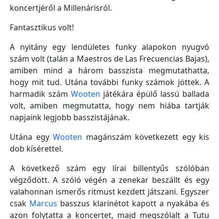
koncertjéről a Millenárisról.
Fantasztikus volt!
A nyitány egy lendületes funky alapokon nyugvó
szám volt (talán a Maestros de Las Frecuencias Bajas),
amiben mind a három basszista megmutathatta,
hogy mit tud. Utána további funky számok jöttek. A
harmadik szám
Wooten
játékára épülő lassú ballada
volt, amiben megmutatta, hogy nem hiába tartják
napjaink legjobb basszistájának.
Utána egy
Wooten
magánszám következett egy kis
dob kísérettel.
A következő szám egy lírai billentyűs szólóban
végződött. A szóló végén a zenekar beszállt és egy
valahonnan ismerős ritmust kezdett játszani. Egyszer
csak
Marcus
basszus klarinétot kapott a nyakába és
azon folytatta a koncertet, majd megszólalt a Tutu