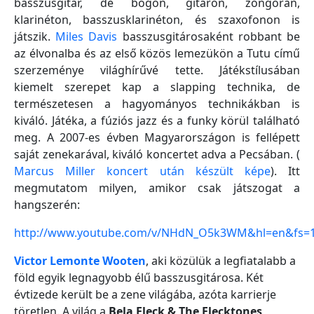
basszusgitár, de bőgőn, gitáron, zongorán,
klarinéton, basszusklarinéton, és szaxofonon is
játszik.
Miles Davis
basszusgitárosaként robbant be
az élvonalba és az első közös lemezükön a Tutu című
szerzeménye világhírűvé tette. Játékstílusában
kiemelt szerepet kap a slapping technika, de
természetesen a hagyományos technikákban is
kiváló. Játéka, a fúziós jazz és a funky körül található
meg. A 2007-es évben Magyarországon is fellépett
saját zenekarával, kiváló koncertet adva a Pecsában. (
Marcus Miller koncert után készült képe
). Itt
megmutatom milyen, amikor csak játszogat a
hangszerén:
http://www.youtube.com/v/NHdN_O5k3WM&hl=en&fs=
Victor Lemonte Wooten
, aki közülük a legfiatalabb a
föld egyik legnagyobb élű basszusgitárosa. Két
évtizede került be a zene világába, azóta karrierje
töretlen. A világ a
Bela Fleck & The Flecktones