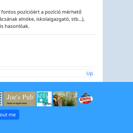
 fontos pozícióért a pozíció mérhető
ácsának elnöke, iskolaigazgató, stb...),
is hasonlóak.
Up
bout me