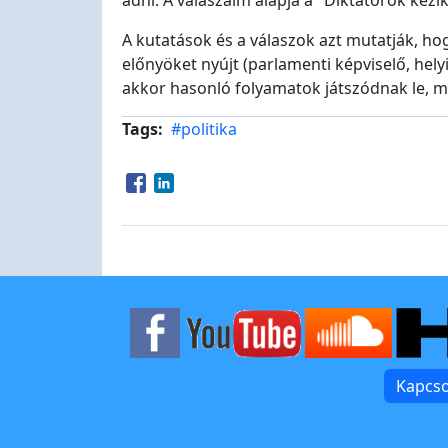
adni. A válaszaim alapja a "Diktátorok kéz
A kutatások és a válaszok azt mutatják, ho
előnyöket nyújt (parlamenti képviselő, helyi
akkor hasonló folyamatok játszódnak le, mi
Tags
#politika
Opens in a new window
Opens in a new window
Kapcso