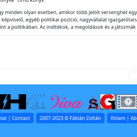
ikönyve" című könyv.
gy minden olyan esetben, amikor több jelölt versenghet egy
 képviselő, egyéb politikai pozíció, nagyvállalat igazgatótan
nt a politikában. Az indítékok, a megoldások és a játszmák 
lat | Contact
2007-2023 © Fábián Zoltán
Rólam | A