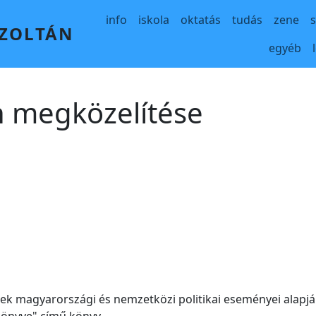
Main navigation
info
iskola
oktatás
tudás
zene
 ZOLTÁN
egyéb
n megközelítése
jének magyarországi és nemzetközi politikai eseményei alapj