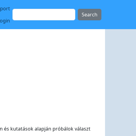
sport
Search
login
án és kutatások alapján próbálok választ