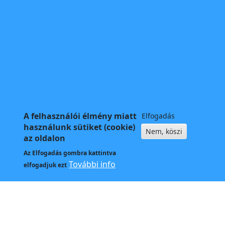
A felhasználói élmény miatt
Elfogadás
használunk sütiket (cookie)
Nem, köszi
az oldalon
Az
Elfogadás
gombra kattintva
További info
elfogadjuk ezt