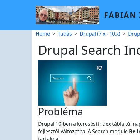
Skip to main content
FÁBIÁN
Breadcrumb
Home
Tudás
Drupal (7.x - 10.x)
Drup
Drupal Search In
Probléma
Drupal 10-ben a keresési index tábla túl n
fejlesztői változatba. A Search module
Re-i
tartalmat.