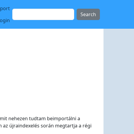
sport
Search
login
, amit nehezen tudtam beimportálni a
m az újraindexelés során megtartja a régi