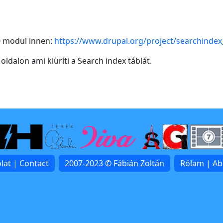
0 modul innen:
https://www.drupal.org/project/searchinde
ldalon ami kiüríti a Search index táblát.
lat | Contact
2007-2023 © Fábián Zoltán
Rólam | A