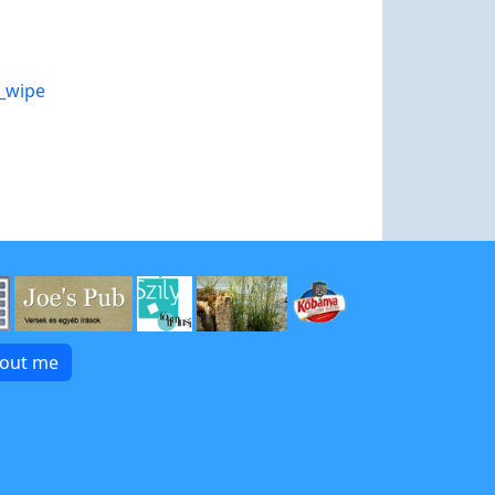
x_wipe
bout me