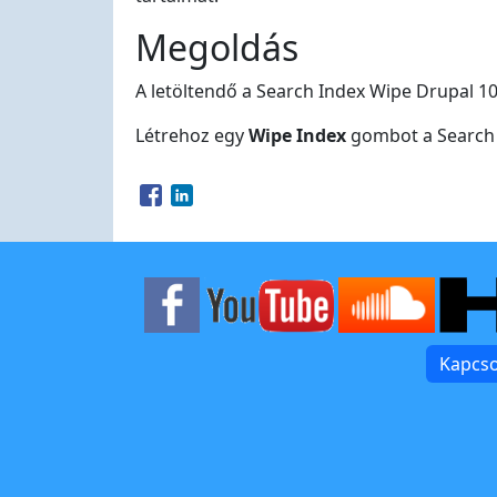
Megoldás
A letöltendő a Search Index Wipe Drupal 1
Létrehoz egy
Wipe Index
gombot a Search o
Opens in a new window
Opens in a new window
Kapcso