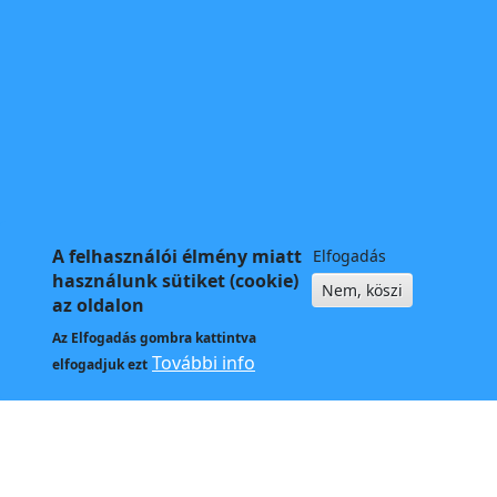
A felhasználói élmény miatt
Elfogadás
használunk sütiket (cookie)
Nem, köszi
az oldalon
Az
Elfogadás
gombra kattintva
További info
elfogadjuk ezt