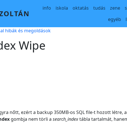
Main navigation
info
iskola
oktatás
tudás
zene
 ZOLTÁN
egyéb
al hibák és megoldások
dex Wipe
agyra nőtt, ezért a backup 350MB-os SQL file-t hozott létre
ndex
gombja nem törli a
search_index
tábla tartalmát, hane