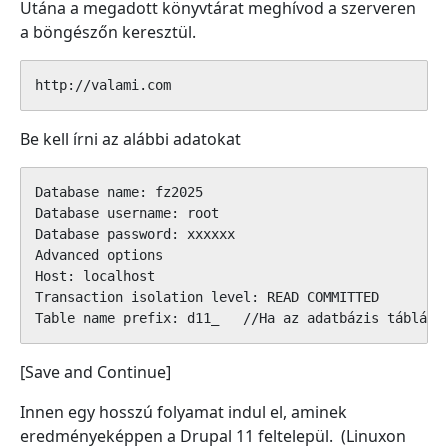
Utána a megadott könyvtárat meghívod a szerveren
a böngészőn keresztül.
http://valami.com
Be kell írni az alábbi adatokat
Database name: fz2025

Database username: root

Database password: xxxxxx

Advanced options

Host: localhost

Transaction isolation level: READ COMMITTED

Table name prefix: d11_   //Ha az adatbázis táblák 
[Save and Continue]
Innen egy hosszú folyamat indul el, aminek
eredményeképpen a Drupal 11 feltelepül. (Linuxon