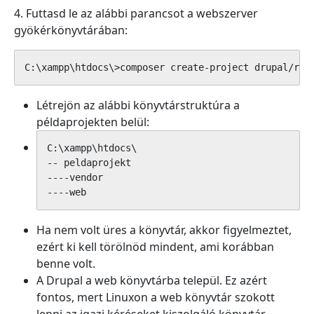
4. Futtasd le az alábbi parancsot a webszerver
gyökérkönyvtárában:
C:\xampp\htdocs\>composer create-project drupal/rec
Létrejön az alábbi könyvtárstruktúra a
példaprojekten belül:
C:\xampp\htdocs\

-- peldaprojekt

----vendor

Ha nem volt üres a könyvtár, akkor figyelmeztet,
ezért ki kell törölnöd mindent, ami korábban
benne volt.
A Drupal a web könyvtárba települ. Ez azért
fontos, mert Linuxon a web könyvtár szokott