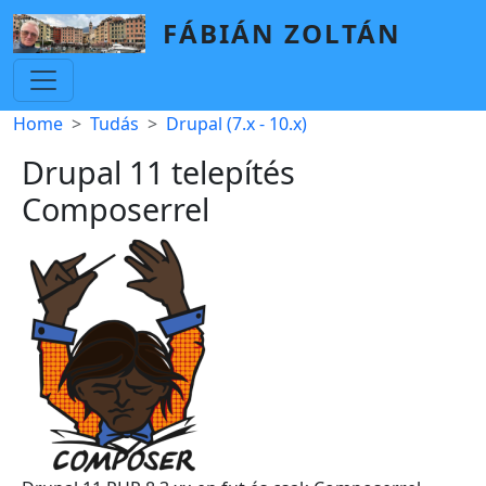
Skip to main content
FÁBIÁN ZOLTÁN
Breadcrumb
Home
Tudás
Drupal (7.x - 10.x)
Drupal 11 telepítés
Composerrel