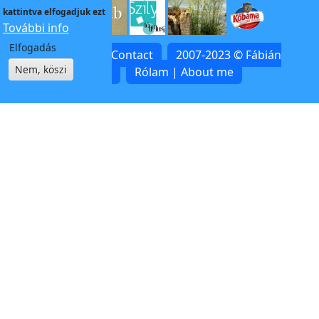
kattintva elfogadjuk ezt
További info
Elfogadás
Kapcsolat | Contact
2007-2023 © Fábián
Nem, köszi
Zoltán
Rólam | About me