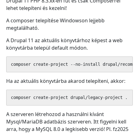
Drupal 11 PHP 8.3.xx-en fut és csak Composerrel
lehet telepíteni és kezelni!
A composer telepítése Windowson lejjebb
megtalálható.
A Drupal 11 az aktuális könyvtárhoz képest a web
könyvtárba települ default módon.
composer create-project --no-install drupal/recomme
Ha az aktuális könyvtárba akarod telepíteni, akkor:
composer create-project drupal/legacy-project .
A szerveren létrehozod a használni kívánt
Mysql/MariaDB adatbázis szerveren. Itt figyelni kell
arra, hogy a MySQL 8.0 a legkisebb verzió! Pl. fz2025