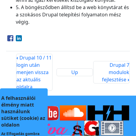
lenni az igazi kéréseket kiszolgáló könyvtár.
5. A böngésződben állítsd be a web könyvtárat és
a szokásos Drupal telepítési folyamaton mész
végig.
Opens in a new window
Opens in a new window
‹
Drupal 10 / 11
login után
Drupal 7
menjen vissza
Up
modulok
az aktuális
fejlesztése
›
oldalra
A felhasználói
élmény miatt
használunk
sütiket (cookie) az
oldalon
Az
Elfogadás
gombra