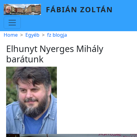
Skip to main content
FÁBIÁN ZOLTÁN
Breadcrumb
Home
Egyéb
fz blogja
Elhunyt Nyerges Mihály
barátunk