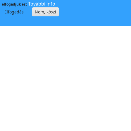
További info
elfogadjuk ezt
Elfogadás
Nem, köszi