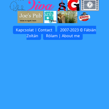
Kapcsolat | Contact
2007-2023 © Fábián
Zoltán
Rólam | About me