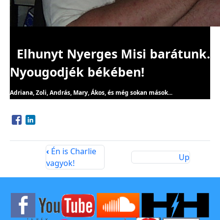
Elhunyt Nyerges Misi barátunk.
Nyougodjék békében!
Adriana, Zoli, András, Mary, Ákos, és még sokan mások...
Opens in a new window
Opens in a new window
‹
Én is Charlie
Up
vagyok!