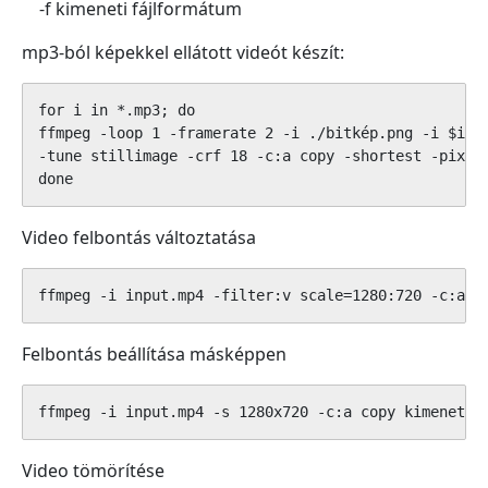
-f kimeneti fájlformátum
mp3-ból képekkel ellátott videót készít:
for i in *.mp3; do

ffmpeg -loop 1 -framerate 2 -i ./bitkép.png -i $i -c
-tune stillimage -crf 18 -c:a copy -shortest -pix_fm
done
Video felbontás változtatása
ffmpeg -i input.mp4 -filter:v scale=1280:720 -c:a c
Felbontás beállítása másképpen
ffmpeg -i input.mp4 -s 1280x720 -c:a copy kimenet.m
Video tömörítése