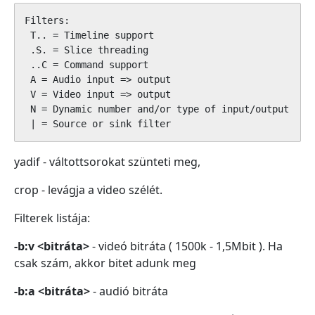
Filters:

 T.. = Timeline support

 .S. = Slice threading

 ..C = Command support

 A = Audio input => output

 V = Video input => output

 N = Dynamic number and/or type of input/output

 | = Source or sink filter
yadif - váltottsorokat szünteti meg,
crop - levágja a video szélét.
Filterek listája:
-b:v <bitráta>
- videó bitráta ( 1500k - 1,5Mbit ). Ha
csak szám, akkor bitet adunk meg
-b:a <bitráta>
- audió bitráta