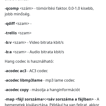
-qcomp
<szám> - tömörítési faktor. 0.0-1.0 kisebb,
jobb minőség.
-qdiff
<szam> -
-trellis
<szam>
-b:v
<szam> - Video bitrata kbit/s
-b:a
<szam> - Audio bitrata kbit/s
Hang codec is használható:
-acodec ac3
- AC3 codec
-acodec libmp3lame
- mp3 lame codec
-acodec copy
- másolja a hanginformációt
-map <fájl sorszáma>:<sáv sorszáma a fájlban>
- A
bemenetek kiválasztása. Például ha van felirat, akkor