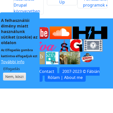
Up
Drupal
programok
›
környezetben
A felhasználói
élmény miatt
használunk
sütiket (cookie) az
oldalon
Az
Elfogadás
gombra
kattintva elfogadjuk ezt
További info
Elfogadás
Kapcsolat | Contact
2007-2023 © Fábián
Nem, köszi
Zoltán
Rólam | About me