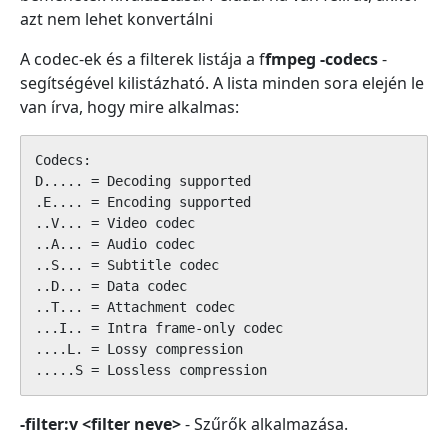
azt nem lehet konvertálni
A codec-ek és a filterek listája a f
fmpeg -codecs
-
segítségével kilistázható. A lista minden sora elején le
van írva, hogy mire alkalmas:
Codecs:

D..... = Decoding supported

.E.... = Encoding supported

..V... = Video codec

..A... = Audio codec

..S... = Subtitle codec

..D... = Data codec

..T... = Attachment codec

...I.. = Intra frame-only codec

....L. = Lossy compression

.....S = Lossless compression
-filter:v <filter neve>
- Szűrők alkalmazása.