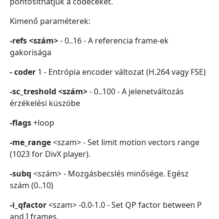
pontosíthatjuk a codeceket.
Kimenő paraméterek:
-refs <szám>
- 0..16 - A referencia frame-ek
gakorisága
- coder
1 - Entrópia encoder változat (H.264 vagy FSE)
-sc_treshold <szám>
- 0..100 - A jelenetváltozás
érzékelési küszöbe
-flags
+loop
-me_range
<szam> - Set limit motion vectors range
(1023 for DivX player).
-subq
<szám> - Mozgásbecslés minősége. Egész
szám (0..10)
-i_qfactor
<szam> -0.0-1.0 - Set QP factor between P
and I frames.