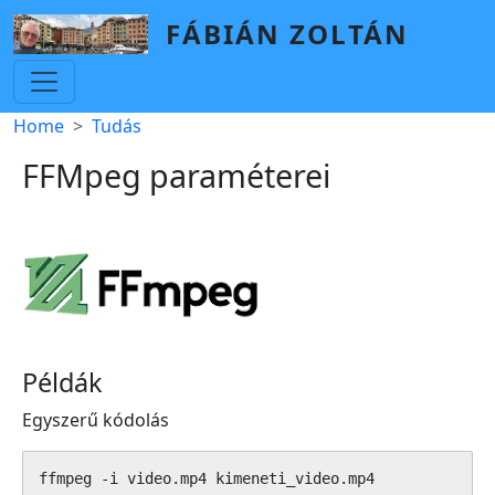
Skip to main content
FÁBIÁN ZOLTÁN
Breadcrumb
Home
Tudás
FFMpeg paraméterei
Példák
Egyszerű kódolás
ffmpeg -i video.mp4 kimeneti_video.mp4