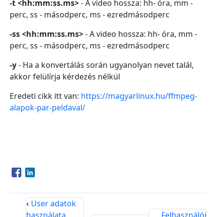
-t <hh:mm:ss.ms>
- A video hossza: hh- óra, mm -
perc, ss - másodperc, ms - ezredmásodperc
-ss <hh:mm:ss.ms>
- A video hossza: hh- óra, mm -
perc, ss - másodperc, ms - ezredmásodperc
-y
- Ha a konvertálás során ugyanolyan nevet talál,
akkor felülírja kérdezés nélkül
Eredeti cikk itt van:
https://magyarlinux.hu/ffmpeg-
alapok-par-peldaval/
Opens in a new window
Opens in a new window
‹
User adatok
használata
Felhasználói