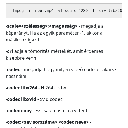
ffmpeg -i input.mp4 -vf scale=1280:-1 -c:v libx264 
-scale=<szélesség>:<magasság>
- megadja a
képarányt. Ha az egyik paraméter -1, akkor a
másikhoz igazít
-crf
adja a tömörítés mértékét, amit érdemes
kisebbre venni
-codec
- megadja hogy milyen videó codecet akarsz
használni.
-codec libx264
- H.264 codec
-codec libxvid
- xvid codec
-codec copy
- Ez csak másolja a videót.
-codec:<sav sorszáma> <codec neve>
-