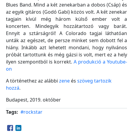
Blues Band. Mind a két zenekarban a dobos (Csáp) és
az egyik gitáros (Godó Gabi) közös volt. A két zenekar
tagjain kívül még három külső ember volt a
koncerten. Mindegyik hozzátartozó vagy barát.
Ennyit a sztárságról! A Colorado tagjai láthatóan
unták az egészet, de persze minket sem dobott fel a
hiány. Inkább azt lehetett mondani, hogy nyilvános
próbát tartottunk és még gázsi is volt, mert ez a hely
ilyen szempontból is korrekt.
A produkció a Youtube-
on
A történethez az alábbi
zene
és
szöveg tartozik
hozzá
.
Budapest, 2019. október
Tags
#rockstar
Opens in a new window
Opens in a new window