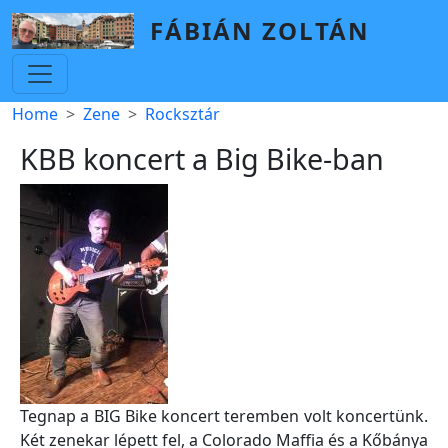
Skip to main content
FÁBIÁN ZOLTÁN
Breadcrumb
Home
Zene
Rocksztár
KBB koncert a Big Bike-ban
Tegnap a BIG Bike koncert teremben volt koncertünk.
Két zenekar lépett fel, a Colorado Maffia és a Kőbánya