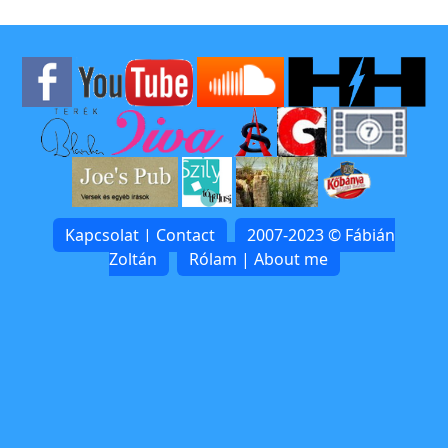
Kapcsolat | Contact
2007-2023 © Fábián
Zoltán
Rólam | About me