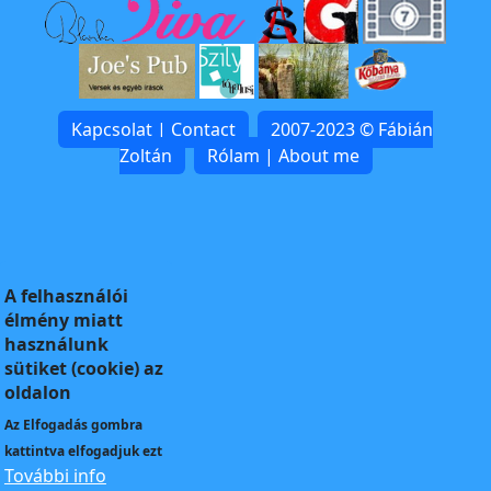
Kapcsolat | Contact
2007-2023 © Fábián
Zoltán
Rólam | About me
A felhasználói
élmény miatt
használunk
sütiket (cookie) az
oldalon
Az
Elfogadás
gombra
kattintva elfogadjuk ezt
További info