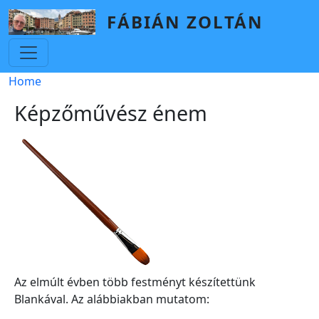
Skip to main content
FÁBIÁN ZOLTÁN
Breadcrumb
Home
Képzőművész énem
Az elmúlt évben több festményt készítettünk
Blankával. Az alábbiakban mutatom: