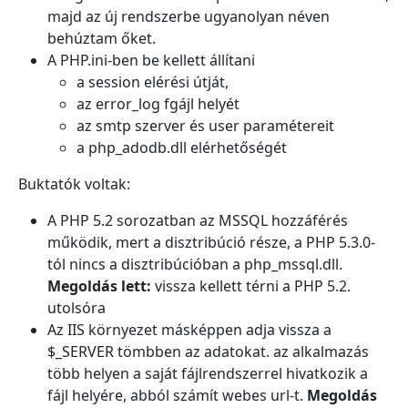
majd az új rendszerbe ugyanolyan néven
behúztam őket.
A PHP.ini-ben be kellett állítani
a session elérési útját,
az error_log fgájl helyét
az smtp szerver és user paramétereit
a php_adodb.dll elérhetőségét
Buktatók voltak:
A PHP 5.2 sorozatban az MSSQL hozzáférés
működik, mert a disztribúció része, a PHP 5.3.0-
tól nincs a disztribúcióban a php_mssql.dll.
Megoldás lett:
vissza kellett térni a PHP 5.2.
utolsóra
Az IIS környezet másképpen adja vissza a
$_SERVER tömbben az adatokat. az alkalmazás
több helyen a saját fájlrendszerrel hivatkozik a
fájl helyére, abból számít webes url-t.
Megoldás