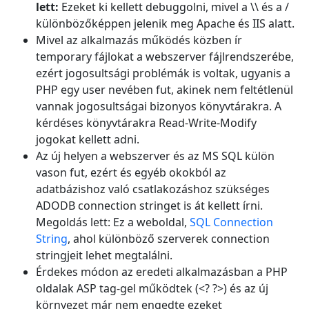
lett:
Ezeket ki kellett debuggolni, mivel a \\ és a /
különbözőképpen jelenik meg Apache és IIS alatt.
Mivel az alkalmazás működés közben ír
temporary fájlokat a webszerver fájlrendszerébe,
ezért jogosultsági problémák is voltak, ugyanis a
PHP egy user nevében fut, akinek nem feltétlenül
vannak jogosultságai bizonyos könyvtárakra. A
kérdéses könyvtárakra Read-Write-Modify
jogokat kellett adni.
Az új helyen a webszerver és az MS SQL külön
vason fut, ezért és egyéb okokból az
adatbázishoz való csatlakozáshoz szükséges
ADODB connection stringet is át kellett írni.
Megoldás lett: Ez a weboldal,
SQL Connection
String
, ahol különböző szerverek connection
stringjeit lehet megtalálni.
Érdekes módon az eredeti alkalmazásban a PHP
oldalak ASP tag-gel működtek (<? ?>) és az új
környezet már nem engedte ezeket