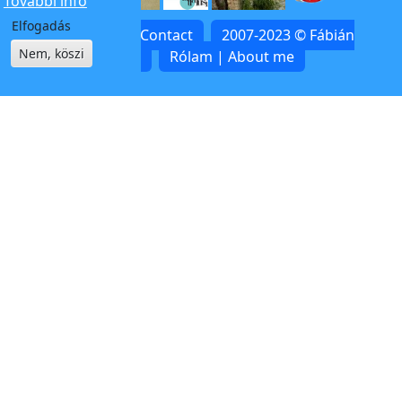
További info
Elfogadás
Kapcsolat | Contact
2007-2023 © Fábián
Nem, köszi
Zoltán
Rólam | About me