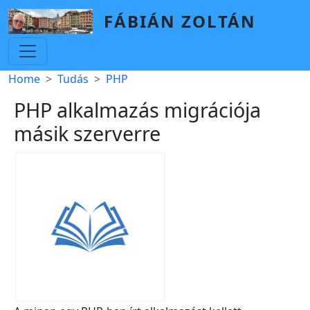
Skip to main content
FÁBIÁN ZOLTÁN
Breadcrumb
Home
Tudás
PHP
PHP alkalmazás migrációja
másik szerverre