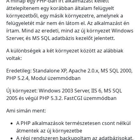
A minap egy PHP-ban írt alkalmazást kellett
áttelepítenem egy korábban általam felügyelt
környezetből, egy másik környezetre, amelynek a
felügyeletét már nem én látom el. Az alkalmazást én
írtam. Mind az eredeti, mind az új környezet Windows
Szerver, és MS SQL adatbázis kezelőt jelentett.
A különbségek a két környezet között az alábbiak
voltak:
Eredetileg: Standalone XP, Apache 2.0.x, MS SQL 2000,
PHP 5.2.4, Modul üzemmódban
Új környezet: Windows 2003 Server, IIS 6, MS SQL
2005 és végül PHP 5.3.2. FastCGI üzemmódban
Ami simán ment:
A PHP alkalmazások természetesen csont nélkül
átmentek az új környezetbe
A régi rendszeren backupoltam az adatbázisokat,