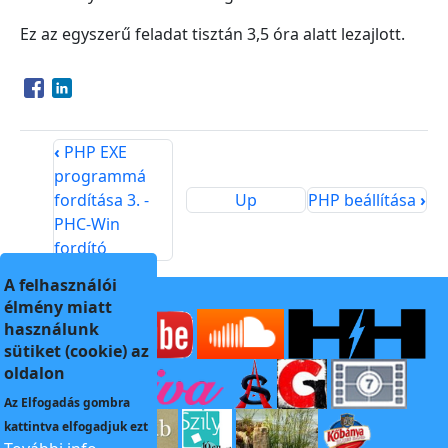
Ez az egyszerű feladat tisztán 3,5 óra alatt lezajlott.
Opens in a new window
Opens in a new window
‹
PHP EXE
programmá
fordítása 3. -
Up
PHP beállítása
›
PHC-Win
fordító
A felhasználói
élmény miatt
használunk
sütiket (cookie) az
oldalon
Az
Elfogadás
gombra
kattintva elfogadjuk ezt