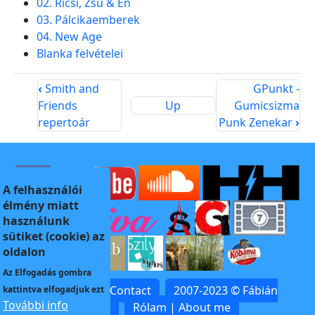
02. Ricsi, Zsu & Én
03. Pálcikaemberek
04. New Age
Blanka felvételei
‹
Smith and
GPunkt -
Friends
Up
Gumicsizma
repertoár
Punk Zenekar
›
A felhasználói
élmény miatt
használunk
sütiket (cookie) az
oldalon
Az
Elfogadás
gombra
Kapcsolat | Contact
2007-2023 © Fábián
kattintva elfogadjuk ezt
További info
Zoltán
Rólam | About me