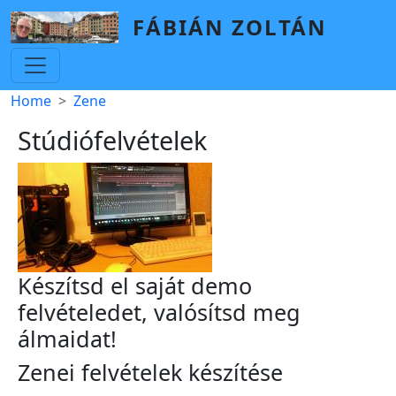
Skip to main content
FÁBIÁN ZOLTÁN
Breadcrumb
Home
Zene
Stúdiófelvételek
Készítsd el saját demo
felvételedet, valósítsd meg
álmaidat!
Zenei felvételek készítése