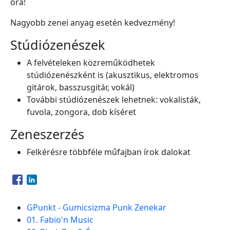
óra!
Nagyobb zenei anyag esetén kedvezmény!
Stúdiózenészek
A felvételeken közreműködhetek
stúdiózenészként is (akusztikus, elektromos
gitárok, basszusgitár, vokál)
További stúdiózenészek lehetnek: vokalisták,
fuvola, zongora, dob kíséret
Zeneszerzés
Felkérésre többféle műfajban írok dalokat
Opens in a new window
Opens in a new window
GPunkt - Gumicsizma Punk Zenekar
01. Fabio'n Music