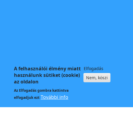
A felhasználói élmény miatt
Elfogadás
használunk sütiket (cookie)
Nem, köszi
az oldalon
Az
Elfogadás
gombra kattintva
További info
elfogadjuk ezt