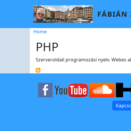
Skip to main content
FÁBIÁN
Breadcrumb
Home
PHP
Szerveroldali programozási nyelv. Webes 
Kapcso