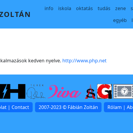
Main navigation
info
iskola
oktatás
tudás
zene
 ZOLTÁN
egyéb
alkalmazások kedven nyelve.
http://www.php.net
lat | Contact
2007-2023 © Fábián Zoltán
Rólam | A