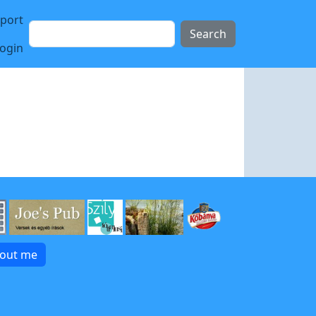
sport
Search
login
bout me