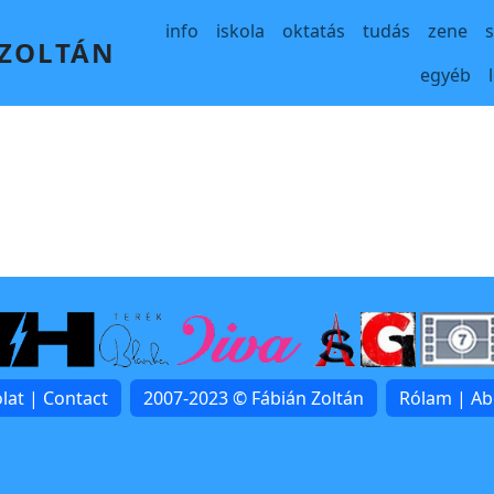
Main navigation
info
iskola
oktatás
tudás
zene
 ZOLTÁN
egyéb
lat | Contact
2007-2023 © Fábián Zoltán
Rólam | A