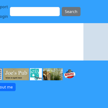
sport
Search
login
bout me