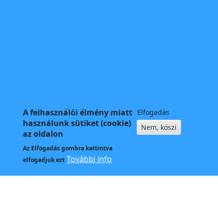
A felhasználói élmény miatt
Elfogadás
használunk sütiket (cookie)
Nem, köszi
az oldalon
Az
Elfogadás
gombra kattintva
További info
elfogadjuk ezt