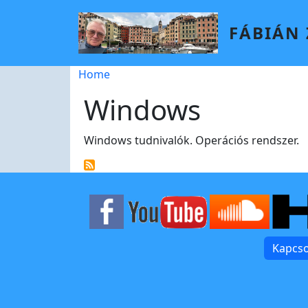
Skip to main content
FÁBIÁN
Breadcrumb
Home
Windows
Windows tudnivalók. Operációs rendszer.
Kapcso