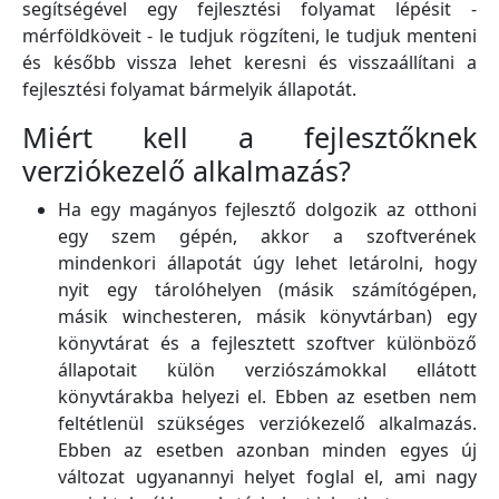
segítségével egy fejlesztési folyamat lépésit -
mérföldköveit - le tudjuk rögzíteni, le tudjuk menteni
és később vissza lehet keresni és visszaállítani a
fejlesztési folyamat bármelyik állapotát.
Miért kell a fejlesztőknek
verziókezelő alkalmazás?
Ha egy magányos fejlesztő dolgozik az otthoni
egy szem gépén, akkor a szoftverének
mindenkori állapotát úgy lehet letárolni, hogy
nyit egy tárolóhelyen (másik számítógépen,
másik winchesteren, másik könyvtárban) egy
könyvtárat és a fejlesztett szoftver különböző
állapotait külön verziószámokkal ellátott
könyvtárakba helyezi el. Ebben az esetben nem
feltétlenül szükséges verziókezelő alkalmazás.
Ebben az esetben azonban minden egyes új
változat ugyanannyi helyet foglal el, ami nagy