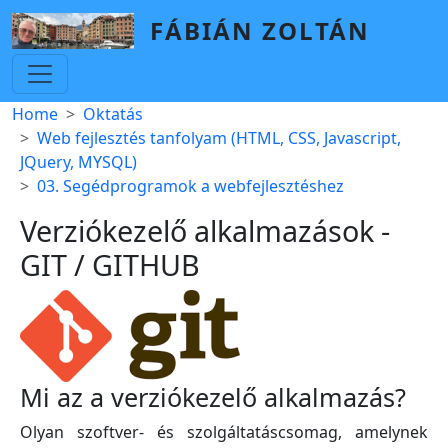
Skip to main content
FÁBIÁN ZOLTÁN
Breadcrumb
Home
Oktatás
Web fejlesztés tanfolyam (HTML, CSS, Javascript,
JQuery, MYSQL)
03. Segédprogramok a webfejlesztéshez
Verziókezelő alkalmazások -
GIT / GITHUB
Mi az a verziókezelő alkalmazás?
Olyan szoftver- és szolgáltatáscsomag, amelynek