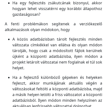
Ha egy fejlesztés zsákutcának bizonyul, akkor
hogyan lehet visszatérni egy korábbi állapothoz
gazdaságosan?
A fenti problémákon segítenek a verziókezelő
alkalmazások olyan módokon, hogy
A közös adatbázisban tárolt fejlesztés minden
változata címkékkel van ellátva és olyan módon
tárolják, hogy csak a módosított fájlok kerülnek
újként a központi adatbázisba, ilyen módon a
projekt letárolt változatai nem foglalnak el túl sok
helyet.
Ha a fejlesztő különböző gépeken és helyeken
fejleszt, akkor munkájának aktuális végén a
változásokat feltölti a központi adatbázisba, majd
a másik helyen letölti a friss változatot a központi
adatbázisból. Ilyen módon minden helyszínen az
aktuálisan legfrissebb változattal dolgozhat.