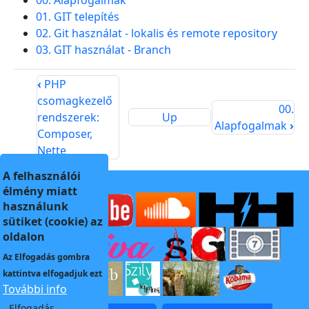
00. Alapfogalmak
01. GIT telepítés
02. Git használat - lokalis és remote repository
03. GIT használat - Branch
‹
PHP
csomagkezelő
00.
rendszerek:
Up
Alapfogalmak
›
Composer,
Nette
A felhasználói
élmény miatt
használunk
sütiket (cookie) az
oldalon
Az
Elfogadás
gombra
kattintva elfogadjuk ezt
További info
Elfogadás