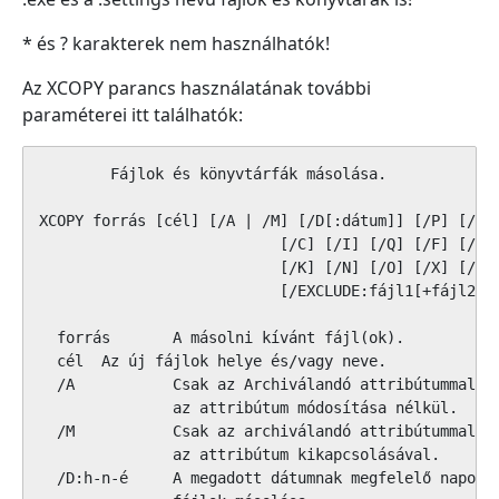
* és ? karakterek nem használhatók!
Az XCOPY parancs használatának további
paraméterei itt találhatók:
Fájlok és könyvtárfák másolása.

XCOPY forrás [cél] [/A | /M] [/D[:dátum]] [/P] [/S [
                           [/C] [/I] [/Q] [/F] [/L] 
                           [/K] [/N] [/O] [/X] [/Y] 
                           [/EXCLUDE:fájl1[+fájl2][+
  forrás       A másolni kívánt fájl(ok).

  cél  Az új fájlok helye és/vagy neve.

  /A           Csak az Archiválandó attribútummal re
               az attribútum módosítása nélkül.

  /M           Csak az archiválandó attribútummal re
               az attribútum kikapcsolásával.

  /D:h-n-é     A megadott dátumnak megfelelő napon v