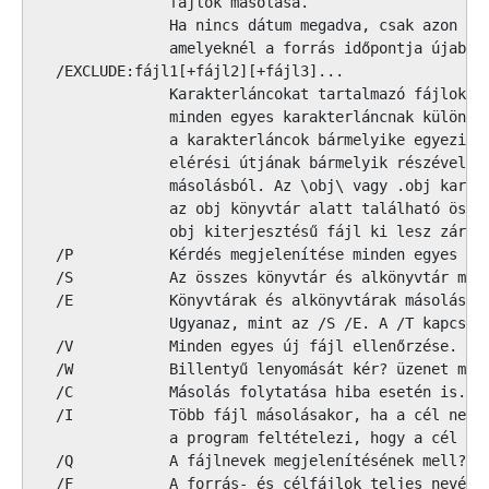
               fájlok másolása.

               Ha nincs dátum megadva, csak azon fáj
               amelyeknél a forrás időpontja újabb a
  /EXCLUDE:fájl1[+fájl2][+fájl3]...

               Karakterláncokat tartalmazó fájlok li
               minden egyes karakterláncnak külön so
               a karakterláncok bármelyike egyezik a
               elérési útjának bármelyik részével, a
               másolásból. Az \obj\ vagy .obj karakt
               az obj könyvtár alatt található össze
               obj kiterjesztésű fájl ki lesz zárva.
  /P           Kérdés megjelenítése minden egyes cél
  /S           Az összes könyvtár és alkönyvtár máso
  /E           Könyvtárak és alkönyvtárak másolása, 
               Ugyanaz, mint az /S /E. A /T kapcsoló
  /V           Minden egyes új fájl ellenőrzése.

  /W           Billentyű lenyomását kér? üzenet megj
  /C           Másolás folytatása hiba esetén is.

  /I           Több fájl másolásakor, ha a cél nem l
               a program feltételezi, hogy a cél kön
  /Q           A fájlnevek megjelenítésének mell?zés
  /F           A forrás- és célfájlok teljes nevének