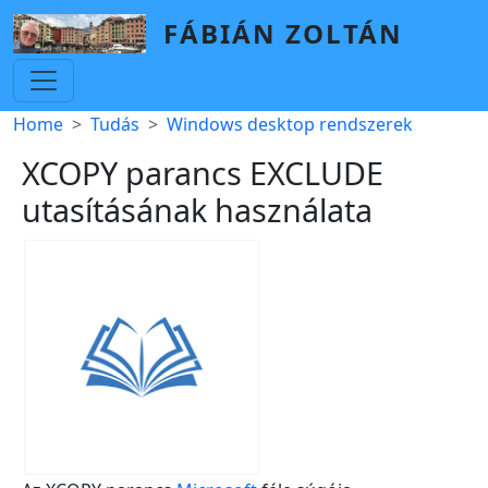
Skip to main content
FÁBIÁN ZOLTÁN
Breadcrumb
Home
Tudás
Windows desktop rendszerek
XCOPY parancs EXCLUDE
utasításának használata