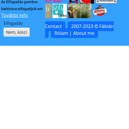
Az
Elfogadás
gombra
kattintva elfogadjuk ezt
További info
Elfogadás
Kapcsolat | Contact
2007-2023 © Fábián
Nem, köszi
Zoltán
Rólam | About me