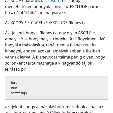
Az XCOPY parancs
Microsoft
féle súgója
meglehetúsen pongyola, mivel az EXCLUDE parancs
használatát hibásan magyarázza.
Az XCOPY *.* C:\CEL /S /EXCLUDE:filenev.txt
Azt jelenti, hogy a filenev.txt egy olyan ASCII file,
amely leírja, hogy mely stringeket kell figyelmen kívül
hagyni a másoláskor, tehát nem a filenev.txt-t kell
kihagyni, ahnem azokat, amelyek abban a file-ban
vannak leírva. A filenev.tx tartalma pedig olyan, hogy
soronként tartalmazhatja a kihagyandó fájlok
leírását, pl:
.bat

.exe

azt jelenti, hogy a másolásból kimaradnak a .bat, az
.exe és a .settings nevű fájlok és könyvtárak is!