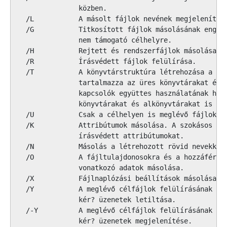
               közben.

  /L           A másolt fájlok nevének megjelenítése
  /G           Titkosított fájlok másolásának engedé
               nem támogató célhelyre.

  /H           Rejtett és rendszerfájlok másolása.

  /R           Írásvédett fájlok felülírása.

  /T           A könyvtárstruktúra létrehozása a fáj
               tartalmazza az üres könyvtárakat és a
               kapcsolók együttes használatának hatá
               könyvtárakat és alkönyvtárakat is lét
  /U           Csak a célhelyen is meglévő fájlok má
  /K           Attribútumok másolása. A szokásos Xco
               írásvédett attribútumokat.

  /N           Másolás a létrehozott rövid nevekkel.
  /O           A fájltulajdonosokra és a hozzáférés-
               vonatkozó adatok másolása.

  /X           Fájlnaplózási beállítások másolása (a
  /Y           A meglévő célfájlok felülírásának meg
               kér? üzenetek letiltása.

  /-Y          A meglévő célfájlok felülírásának meg
               kér? üzenetek megjelenítése.
