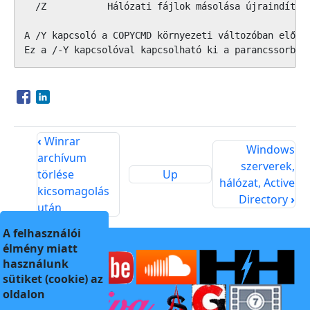
  /Z           Hálózati fájlok másolása újraindíthat
A /Y kapcsoló a COPYCMD környezeti változóban előre 
Ez a /-Y kapcsolóval kapcsolható ki a parancssorban
Opens in a new window
Opens in a new window
‹
Winrar
Windows
archívum
szerverek,
törlése
Up
hálózat, Active
kicsomagolás
Directory
›
után
A felhasználói
élmény miatt
használunk
sütiket (cookie) az
oldalon