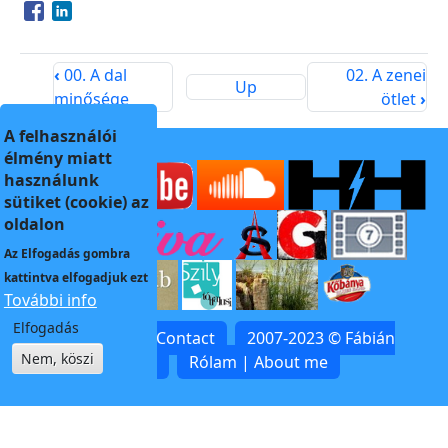
Opens in a new window
Opens in a new window
‹
00. A dal
02. A zenei
Up
minősége
ötlet
›
A felhasználói
élmény miatt
használunk
sütiket (cookie) az
oldalon
Az
Elfogadás
gombra
kattintva elfogadjuk ezt
További info
Elfogadás
Kapcsolat | Contact
2007-2023 © Fábián
Nem, köszi
Zoltán
Rólam | About me