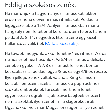
Eddig a szokásos zenék.
Ha már unjuk a hagyományos ritmusokat, akkor
érdemes néha elővenni más ritmikákat. Például a
legegyszerűbb a 12/4. Az ilyen ritmusokban már a
hangsúly nem feltétlenül kerül az ütem felére, hanem
például 2., 8. 11. negyedre. Ettől a zene egy kicsit
hullámzóvá válik ( pl.
FZ: Találkozások
).
Ha tovább megyünk, akkor lehet 5/4-es ritmus, 7/8-os
ritmus és ehhez hasonlók. Az 5/4-es ritmus a délszláv
zenében gyakori. A 7/8-os ritmust fel lehet bontani
két szakaszra, például egy 3/8-os és egy 4/8-os részre.
Ilyen jellegű zenék voltak valaha a King Crimson
korábbi lemezein. Ezek a ritmusok a pop-rock-hoz
szokott embereknek furcsák, mert nem lehet
egyenletesen ugrálni rájuk. Zavarbaejtőek és ezért
nem is szoktak ilyen zenét írni a slágereket írók.
Ugyanakkor volt már Magyarországon is ilyen zenét