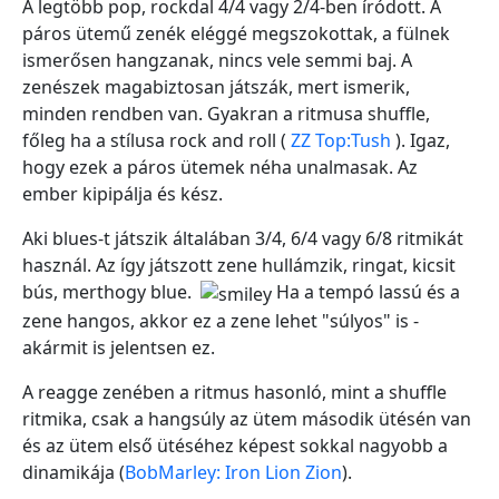
A legtöbb pop, rockdal 4/4 vagy 2/4-ben íródott. A
páros ütemű zenék eléggé megszokottak, a fülnek
ismerősen hangzanak, nincs vele semmi baj. A
zenészek magabiztosan játszák, mert ismerik,
minden rendben van. Gyakran a ritmusa shuffle,
főleg ha a stílusa rock and roll (
ZZ Top:Tush
). Igaz,
hogy ezek a páros ütemek néha unalmasak. Az
ember kipipálja és kész.
Aki blues-t játszik általában 3/4, 6/4 vagy 6/8 ritmikát
használ. Az így játszott zene hullámzik, ringat, kicsit
bús, merthogy blue.
Ha a tempó lassú és a
zene hangos, akkor ez a zene lehet "súlyos" is -
akármit is jelentsen ez.
A reagge zenében a ritmus hasonló, mint a shuffle
ritmika, csak a hangsúly az ütem második ütésén van
és az ütem első ütéséhez képest sokkal nagyobb a
dinamikája (
BobMarley: Iron Lion Zion
).