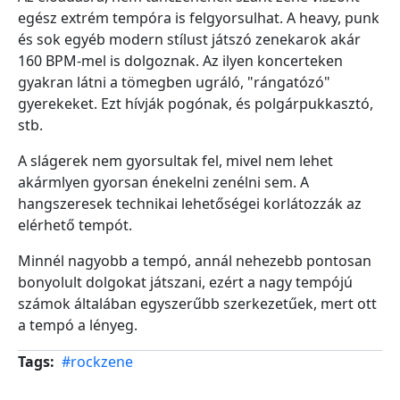
egész extrém tempóra is felgyorsulhat. A heavy, punk
és sok egyéb modern stílust játszó zenekarok akár
160 BPM-mel is dolgoznak. Az ilyen koncerteken
gyakran látni a tömegben ugráló, "rángatózó"
gyerekeket. Ezt hívják pogónak, és polgárpukkasztó,
stb.
A slágerek nem gyorsultak fel, mivel nem lehet
akármlyen gyorsan énekelni zenélni sem. A
hangszeresek technikai lehetőségei korlátozzák az
elérhető tempót.
Minnél nagyobb a tempó, annál nehezebb pontosan
bonyolult dolgokat játszani, ezért a nagy tempójú
számok általában egyszerűbb szerkezetűek, mert ott
a tempó a lényeg.
Tags
#rockzene