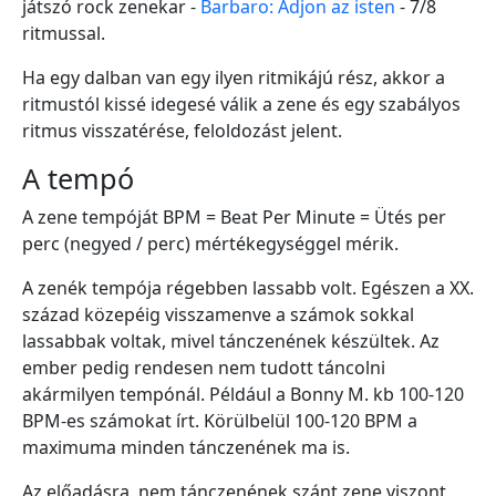
játszó rock zenekar -
Barbaro: Adjon az isten
- 7/8
ritmussal.
Ha egy dalban van egy ilyen ritmikájú rész, akkor a
ritmustól kissé idegesé válik a zene és egy szabályos
ritmus visszatérése, feloldozást jelent.
A tempó
A zene tempóját BPM = Beat Per Minute = Ütés per
perc (negyed / perc) mértékegységgel mérik.
A zenék tempója régebben lassabb volt. Egészen a XX.
század közepéig visszamenve a számok sokkal
lassabbak voltak, mivel tánczenének készültek. Az
ember pedig rendesen nem tudott táncolni
akármilyen tempónál. Például a Bonny M. kb 100-120
BPM-es számokat írt. Körülbelül 100-120 BPM a
maximuma minden tánczenének ma is.
Az előadásra, nem tánczenének szánt zene viszont