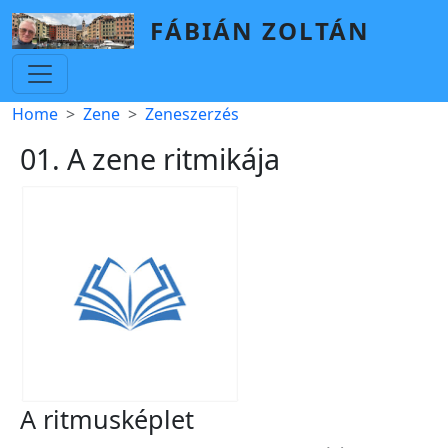
Skip to main content
FÁBIÁN ZOLTÁN
Breadcrumb
Home
Zene
Zeneszerzés
01. A zene ritmikája
A ritmusképlet