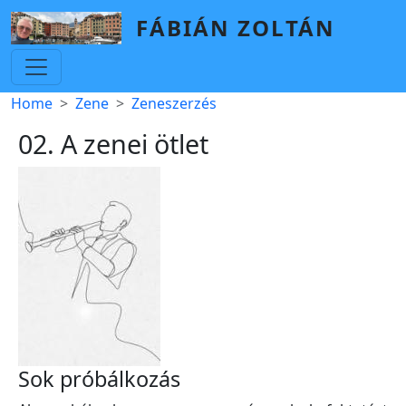
Skip to main content
FÁBIÁN ZOLTÁN
Breadcrumb
Home
Zene
Zeneszerzés
02. A zenei ötlet
Sok próbálkozás