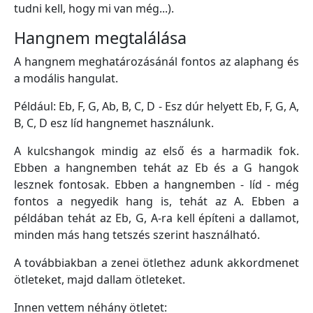
tudni kell, hogy mi van még...).
Hangnem megtalálása
A hangnem meghatározásánál fontos az alaphang és
a modális hangulat.
Például: Eb, F, G, Ab, B, C, D - Esz dúr helyett Eb, F, G, A,
B, C, D esz líd hangnemet használunk.
A kulcshangok mindig az első és a harmadik fok.
Ebben a hangnemben tehát az Eb és a G hangok
lesznek fontosak. Ebben a hangnemben - líd - még
fontos a negyedik hang is, tehát az A. Ebben a
példában tehát az Eb, G, A-ra kell építeni a dallamot,
minden más hang tetszés szerint használható.
A továbbiakban a zenei ötlethez adunk akkordmenet
ötleteket, majd dallam ötleteket.
Innen vettem néhány ötletet: