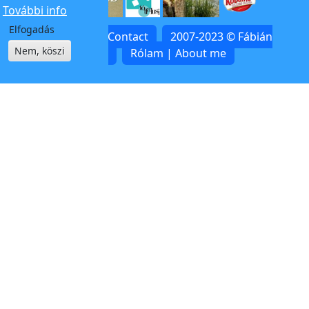
További info
Elfogadás
Kapcsolat | Contact
2007-2023 © Fábián
Nem, köszi
Zoltán
Rólam | About me