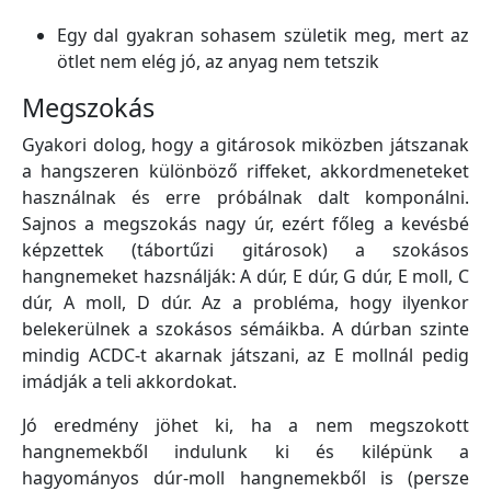
Egy dal gyakran sohasem születik meg, mert az
ötlet nem elég jó, az anyag nem tetszik
Megszokás
Gyakori dolog, hogy a gitárosok miközben játszanak
a hangszeren különböző riffeket, akkordmeneteket
használnak és erre próbálnak dalt komponálni.
Sajnos a megszokás nagy úr, ezért főleg a kevésbé
képzettek (tábortűzi gitárosok) a szokásos
hangnemeket hazsnálják: A dúr, E dúr, G dúr, E moll, C
dúr, A moll, D dúr. Az a probléma, hogy ilyenkor
belekerülnek a szokásos sémáikba. A dúrban szinte
mindig ACDC-t akarnak játszani, az E mollnál pedig
imádják a teli akkordokat.
Jó eredmény jöhet ki, ha a nem megszokott
hangnemekből indulunk ki és kilépünk a
hagyományos dúr-moll hangnemekből is (persze