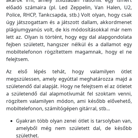
akarok írni, amely stílusában hasonlít egy ismert
előadó számaira (pl. Led Zeppelin, Van Halen, U2,
Police, RHCP, Tankcsapda, stb.) Volt olyan, hogy csak
úgy játszogattam és a játszott dallam, akkordmenet
plágiumgyanús volt, de kis módosításokkal már nem
lett az. Olyan is történt, hogy egy dal alapgondolata
fejben született, hangszer nélkül és a dallamot egy
mobiltelefonon rögzítettem magamnak, hogy el ne
felejtsem.
Az első lépés tehát, hogy valamilyen ötlet
megszülessen, amely egyúttal meghatározza majd a
születendő dal alapját. Hogy ne felejtsem el az ötletet
a születendő dal alapmotívumát fel szoktam venni,
rögzítem valamilyen módon, ami később elővehető,
mobiltelefonon, számítógépen gitárral, stb...
Gyakran több olyan zenei ötlet is tarsolyban van,
amelyből még nem született dal, de később
születhet.