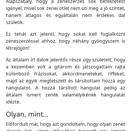
Alapszabály, hogy a zeneszerzés sok befektetést
igényel, mivel sok zenei ötlet nem üti meg a jó szintet,
hanem átlagos és egyáltalán nem érdekes dal
születik.
Ez tehát azt jelenti, hogy sokat kell foglalkozni
zeneszerzéssel ahhoz, hogy néhány gyöngyszem is
létrejöjjön!
Az általam írt dalok jelentős része úgy született, hogy
a kezemben volt a gitárom és játszogattam rajta
különböző frázisokat, akkordmeneteket, riffeket,
majd az egyik megtetszett és társítottam hozzá egy
hangulatot. A hozzá társított hangulat pedig az
általam ismert zenék valamelyikének hangulatát
idézte.
Olyan, mint...
Előfordult már, hogy azt gondoltam, hogy olyan zenét