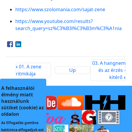
https://www.szolomania.com/sajat-zene
https://www.youtube.com/results?
search_query=sz%C3%B3l%C3%B3m%C3%A1nia
Opens in a new window
Opens in a new window
03. A hangnem
‹
01. A zene
Up
és az érzés -
ritmikája
kitérő
›
A felhasználói
élmény miatt
használunk
sütiket (cookie) az
oldalon
Az
Elfogadás
gombra
kattintva elfogadjuk ezt