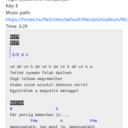
Key:
E
Music path:
https://fzolee.hu/fw2/sites/default/files/photoalbum/Ri
Time:
3:29
Riff
Riff
E/E
D
C
c# d# c# h d# c# h d# c# h d# c# h a 

Tettek nyomán falak épülnek

Zúgó lelkem megrémülhet

Hiaba iszok wiszkit dobozos sörrel

Együttélek a megváltó méreggel

Refrén
B                   A
         F#m          A            F#m
megnyugtató, így most jó, megnyugtató
