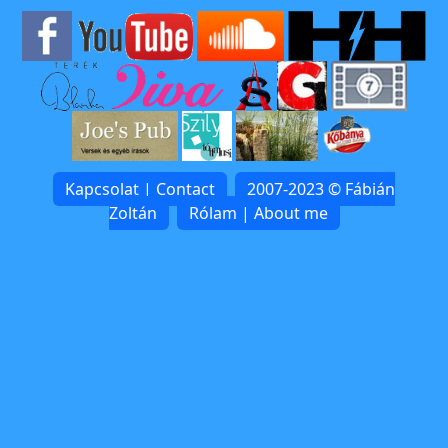
Kapcsolat | Contact
2007-2023 © Fábián
Zoltán
Rólam | About me