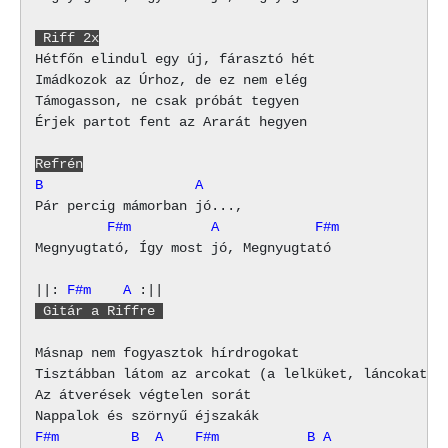
 Riff 2x
Hétfőn elindul egy új, fárasztó hét

Imádkozok az Úrhoz, de ez nem elég

Támogasson, ne csak próbát tegyen

Érjek partot fent az Ararát hegyen

Refrén
B                   A
         F#m          A            F#m
Megnyugtató, Így most jó, Megnyugtató

||: 
F#m
A
 Gitár a Riffre 
Másnap nem fogyasztok hírdrogokat

Tisztábban látom az arcokat (a lelküket, láncokat)

Az átverések végtelen sorát

F#m         B  A    F#m           B A