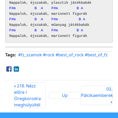
F#m         B  A    F#m         B A
F#m         B  A    F#m          B A
F#m         B  A    F#m         B A
Tags
#fz_szamok
#rock
#best_of_rock
#best_of_fz
Opens in a new window
Opens in a new window
‹
218. Nézz
03.
előre /
Up
Pálcikaemberek
Öregkorodra
›
meghülyültél