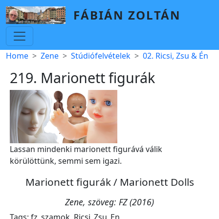
Skip to main content
FÁBIÁN ZOLTÁN
Breadcrumb
Home
Zene
Stúdiófelvételek
02. Ricsi, Zsu & Én
219. Marionett figurák
Lassan mindenki marionett figurává válik
körülöttünk, semmi sem igazi.
Marionett figurák / Marionett Dolls
Zene, szöveg: FZ (2016)
Tags:
fz_szamok
,
Ricsi_Zsu_En