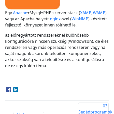
Egy
Apache
+Mysql+PHP szerver stack (
XAMP
,
WAMP
)
vagy az Apache helyett
nginx
-szel (
WinNMP
) készített
fejlesztői környezet innen tölthető le.
az előregyártott rendszereknél különösebb
konfigurációra nincsen szükség (Windowson), de éles
rendszeren vagy más operációs rendszeren vagy ha
saját magunk akarunk telepíteni komponenseket,
akkor szükség van a telepítésre és a konfigurálásra -
de ez egy külön téma.
Opens in a new window
Opens in a new window
03.
Segédprogramok