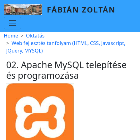
Skip to main content
FÁBIÁN ZOLTÁN
Breadcrumb
Home
Oktatás
Web fejlesztés tanfolyam (HTML, CSS, Javascript,
JQuery, MYSQL)
02. Apache MySQL telepítése
és programozása