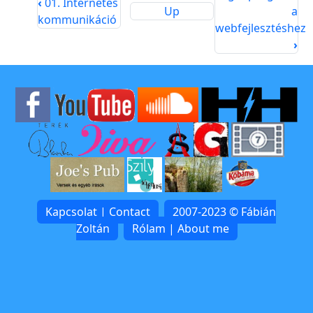
‹
01. Internetes
Up
a
kommunikáció
webfejlesztéshez
›
Kapcsolat | Contact
2007-2023 © Fábián
Zoltán
Rólam | About me