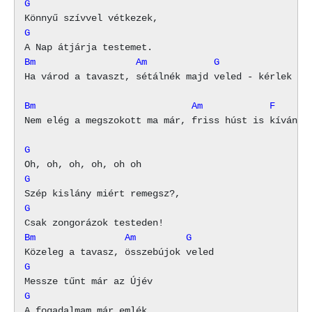
G
G
Bm                  Am            G
Ha várod a tavaszt, sétálnék majd veled - kérlek

Bm                            Am            F
Nem elég a megszokott ma már, friss húst is kíván!

G
G
G
Bm                Am         G
G
G