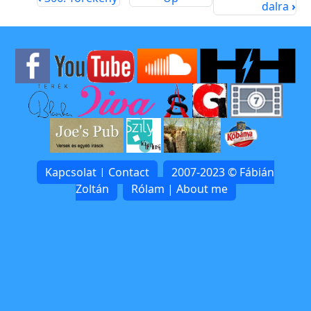
dalra
›
Kapcsolat | Contact
2007-2023 © Fábián
Zoltán
Rólam | About me