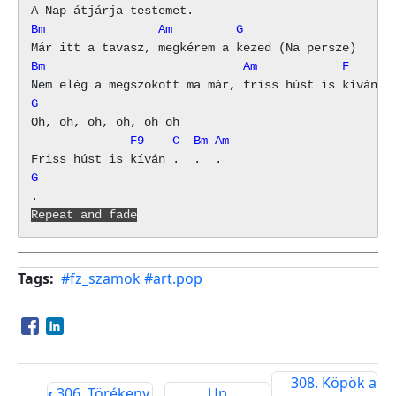
Bm                Am         G
Bm                            Am            F
G
              F9    C  Bm Am
G
Repeat and fade
Tags
#fz_szamok
#art.pop
Opens in a new window
Opens in a new window
308. Köpök a
‹
306. Törékeny
Up