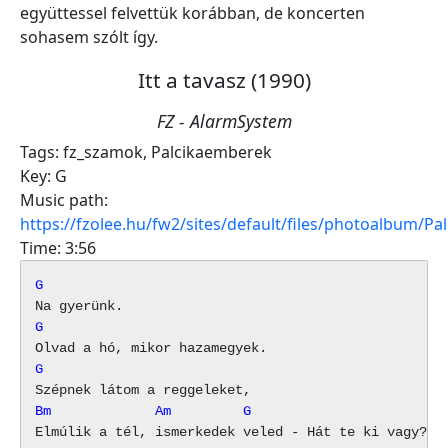
együttessel felvettük korábban, de koncerten
sohasem szólt így.
Itt a tavasz (1990)
FZ - AlarmSystem
Tags:
fz_szamok
,
Palcikaemberek
Key:
G
Music path:
https://fzolee.hu/fw2/sites/default/files/photoalbum/P
Time:
3:56
G
G
G
Bm             Am         G