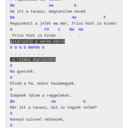
Bm               Am         G
Bm                         Am            F
G              F9    C    Bm  Am
gitárszóló a verse körre
G G G G BmF9G G
 a ritmus duplázódik
G
G
G
Bm                Am            G
G
G