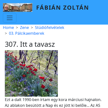
Skip to main content
FÁBIÁN ZOLTÁN
Breadcrumb
Home
Zene
Stúdiófelvételek
03. Pálcikaemberek
307. Itt a tavasz
Ezt a dalt 1990-ben írtam egy kora márciusi hajnalon.
Az ablakon besütött a Nap és ez jött ki belőle... Az AS