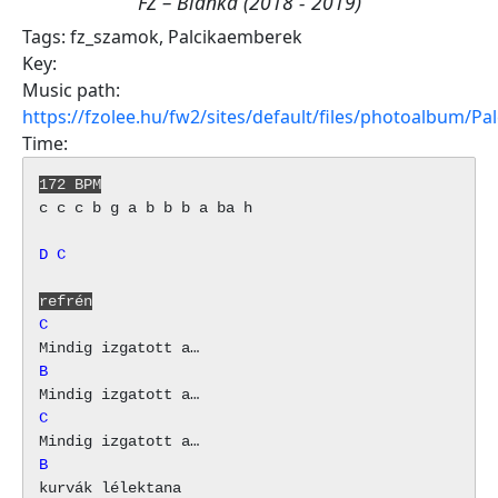
FZ – Blanka (2018 - 2019)
Tags:
fz_szamok
,
Palcikaemberek
Key:
Music path:
https://fzolee.hu/fw2/sites/default/files/photoalbum/
Time:
172 BPM
c c c b g a b b b a ba h

D
C
refrén
C
B
C
B
kurvák lélektana
