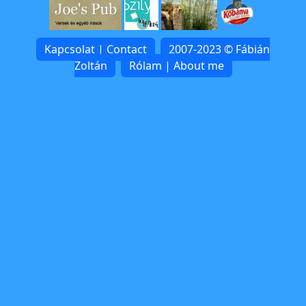
Kapcsolat | Contact
2007-2023 © Fábián
Zoltán
Rólam | About me