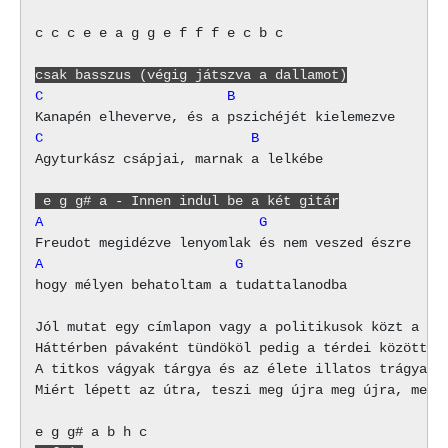
c c c e e a g g e f f f e c b c

csak basszus (végig játszva a dallamot)
C                       B
C                          B
Agyturkász csápjai, marnak a lelkébe

 e g g# a - Innen indul be a két gitár
A                           G
A                        G
hogy mélyen behatoltam a tudattalanodba

Jól mutat egy címlapon vagy a politikusok közt a par
Háttérben pávaként tündököl pedig a térdei között ke
A titkos vágyak tárgya és az élete illatos trágya

Miért lépett az útra, teszi meg újra meg újra, meg ú