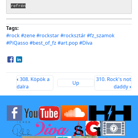
refrén
Tags
#rock
#zene
#rockstar
#rocksztár
#fz_szamok
#PiQasso
#best_of_fz
#art.pop
#Díva
Opens in a new window
Opens in a new window
‹
308. Köpök a
310. Rock's not
Up
dalra
daddy
›