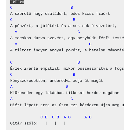
refrén
C                         B
C                          B
  A                          G
  A                               G
A tiltott ingyen angyal porért, a hatalom mámoráért

C                            B
C                          B
A                       G
A                         G
Miért lépett erre az útra ezt kérdezem újra meg újra
             C B  C B  A G      A G
Gitár szóló:   |   |   |      
