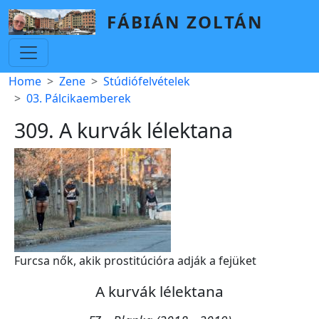
Skip to main content
FÁBIÁN ZOLTÁN
Breadcrumb
Home
Zene
Stúdiófelvételek
03. Pálcikaemberek
309. A kurvák lélektana
Furcsa nők, akik prostitúcióra adják a fejüket
A kurvák lélektana