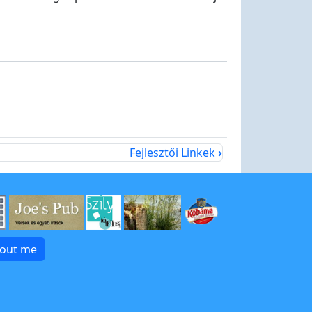
Fejlesztői Linkek
›
bout me