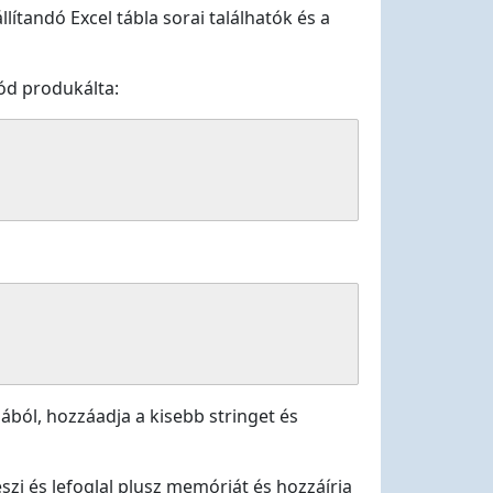
llítandó Excel tábla sorai találhatók és a
kód produkálta:
ból, hozzáadja a kisebb stringet és
i és lefoglal plusz memóriát és hozzáírja