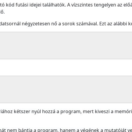
tó kód futási idejei találhatók. A vízszintes tengelyen az előá
dő.
t adatsornál négyzetesen nő a sorok számával. Ezt az alábbi 
ához kétszer nyúl hozzá a program, mert kiveszi a memóriá
mát nem bántja a program, hanem a végének a mutatóját vesz