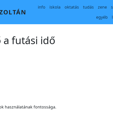
Main navigation
info
iskola
oktatás
tudás
zene
 ZOLTÁN
egyéb
a futási idő
ok használatának fontossága.