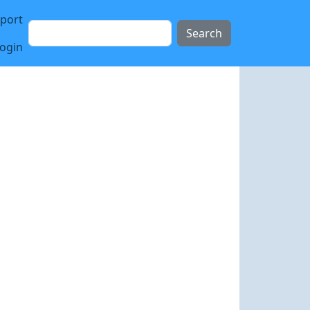
sport
Search
login