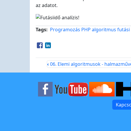
az adatot.
Tags
Programozás
PHP
algoritmus
futási
Opens in a new window
Opens in a new window
‹
06. Elemi algoritmusok - halmazműv
Kapcso