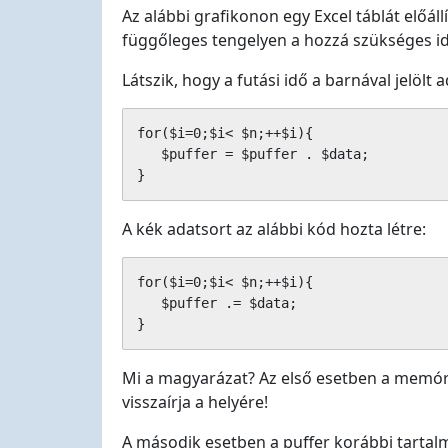
Az alábbi grafikonon egy Excel táblát előállí
függőleges tengelyen a hozzá szükséges i
Látszik, hogy a futási idő a barnával jelöl
for($i=0;$i< $n;++$i){

   $puffer = $puffer . $data;

}
A kék adatsort az alábbi kód hozta létre:
for($i=0;$i< $n;++$i){

   $puffer .= $data;

}
Mi a magyarázat? Az első esetben a memóri
visszaírja a helyére!
A második esetben a puffer korábbi tartal