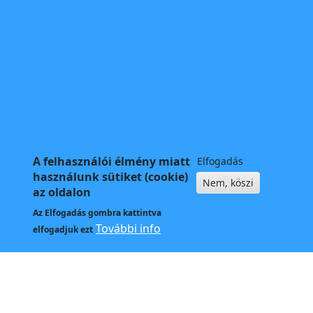
A felhasználói élmény miatt
Elfogadás
használunk sütiket (cookie)
Nem, köszi
az oldalon
Az
Elfogadás
gombra kattintva
További info
elfogadjuk ezt