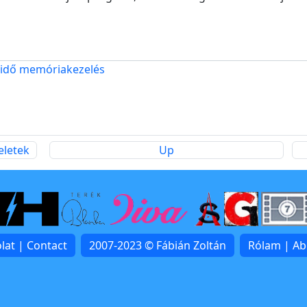
 idő
memóriakezelés
eletek
Up
lat | Contact
2007-2023 © Fábián Zoltán
Rólam | A