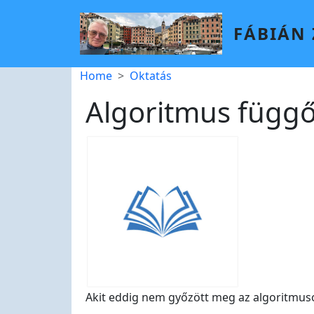
Skip to main content
FÁBIÁN
Breadcrumb
Home
Oktatás
Algoritmus függő 
Akit eddig nem győzött meg az algoritmus