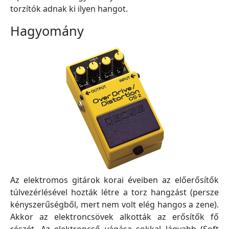
torzítók adnak ki ilyen hangot.
Hagyomány
Az elektromos gitárok korai éveiben az előerősítők
túlvezérlésével hozták létre a torz hangzást (persze
kényszerűségből, mert nem volt elég hangos a zene).
Akkor az elektroncsövek alkották az erősítők fő
részét. Az elektroncső vágása sokkal lágyabb (Soft