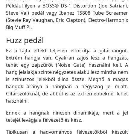
Például ilyen a BOSS® DS-1 Distortion (Joe Satriani,
Steve Vai) pedál vagy Ibanez TS808 Tube Screamer
(Stevie Ray Vaughan, Eric Clapton), Electro-Harmonix
Big Muff Pi.
Fuzz pedál
Ez a fajta effekt teljesen eltorzítja a gitárhangot.
Extrém hangja van. Gyakran zajos lesz a hangzás,
tehát egy zajszűrőt (Noise Gate) használni kell. A
hang jelalakja szinte négyzetes alakú lesz mintha nem
is színuszos jelekből állna össze. Megnő a magas
hangok aránya a hangban a négyszög jel miatt.
Gitárszólóknál, de abból is az extrémebbeknél lehet
használni.
Ennek a hangnak nincsen dinamikája, mert a jel
tetejét levágja a félvezető és kész.
Tipikusan a hagyományos félvezetőkből készült