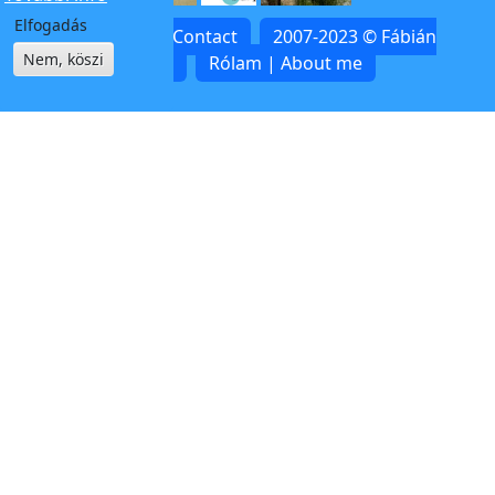
Elfogadás
Kapcsolat | Contact
2007-2023 © Fábián
Nem, köszi
Zoltán
Rólam | About me