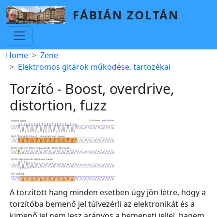
Skip to main content
FÁBIÁN ZOLTÁN
Breadcrumb
Home
Zene
Elektromos gitárok működése, tartozékai
Torzító - Boost, overdrive,
distortion, fuzz
A torzított hang minden esetben úgy jön létre, hogy a
torzítóba bemenő jel túlvezérli az elektronikát és a
kimenő jel nem lesz arányos a bemeneti jellel, hanem