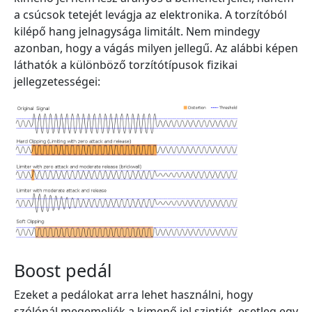
a csúcsok tetejét levágja az elektronika. A torzítóból
kilépő hang jelnagysága limitált. Nem mindegy
azonban, hogy a vágás milyen jellegű. Az alábbi képen
láthatók a különböző torzítótípusok fizikai
jellegzetességei:
Boost pedál
Ezeket a pedálokat arra lehet használni, hogy
szólónál megemeljék a kimenő jel szintjét. esetleg egy