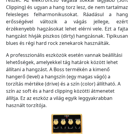
Clipping) és ugyan a hang torz lesz, de nem tartalmaz
felesleges felharmonikusokat. Ráadásul a hang
erősségével változik a vágás jellege, ezért
érzékenyebb hagzásokat lehet elérni vele. Ezt a fajta
hangzást hívják piszkos (dirty) hangzásnak. Tipikusan
blues és régi hard rock zenekarok használták.
A professzionális eszközök esetén vannak beállítási
lehetőségek, amelyekkel tág határok között lehet
állítani a hangzást. A Boss termékén a kimenő
hangerő (level) a hangszín (egy magas vágó) a
torzítás mértéke (drive) és a szín (color) állítható. A
szín az soft és a hard clipping közötti átmenetet
állítja. Ez az eszköz a világ egyik leggyakrabban
használt torzítója.