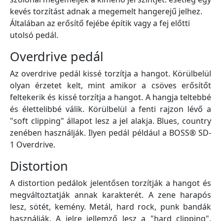
kevés torzítást adnak a megemelt hangerejű jelhez.
Általában az erősítő fejébe építik vagy a fej előtti
utolsó pedál.
Overdrive pedál
Az overdrive pedál kissé torzítja a hangot. Körülbelül
olyan érzetet kelt, mint amikor a csöves erősítőt
feltekerik és kissé torzítja a hangot. A hangja teltebbé
és élettelibbé válik. Körülbelül a fenti rajzon lévő a
"soft clipping" állapot lesz a jel alakja. Blues, country
zenében használják. Ilyen pedál például a BOSS® SD-
1 Overdrive.
Distortion
A distortion pedálok jelentősen torzítják a hangot és
megváltoztatják annak karakterét. A zene harapós
lesz, sötét, kemény. Metál, hard rock, punk bandák
használják. A jelre jellemző lesz a "hard clipping".