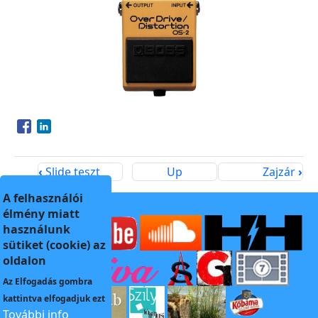
Opens in a new window
Opens in a new window
‹
Slide teszt
Up
Zajzár
›
A felhasználói
élmény miatt
használunk
sütiket (cookie) az
oldalon
Az
Elfogadás
gombra
kattintva elfogadjuk ezt
További info