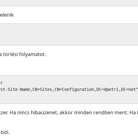
elenik
a törlési folyamatot.
r

st-Site-Name,CN=Sites,CN=Configuration,DC=dpetri,DC=net"
dszer. Ha nincs hibaüzenet, akkor minden rendben ment. Ha
-ból.