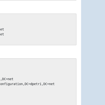
et

et

,DC=net

onfiguration,DC=dpetri,DC=net
