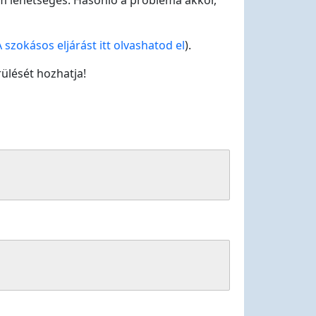
m lehetséges. Hasonló a probléma akkor,
A szokásos eljárást itt olvashatod el
).
ülését hozhatja!