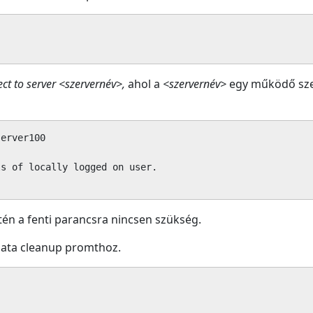
ct to server <szervernév>,
ahol a
<szervernév>
egy működő sze
erver100

s of locally logged on user.

én a fenti parancsra nincsen szükség.
data cleanup promthoz.