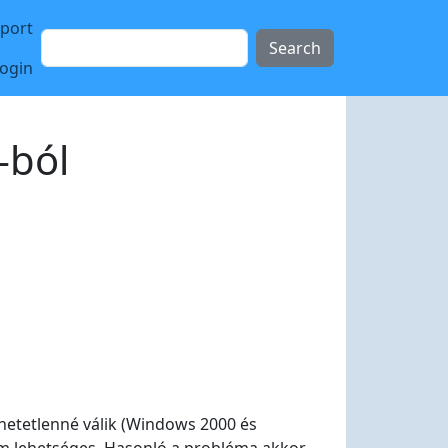
sport
Search
login
-ból
érhetetlenné válik (Windows 2000 és