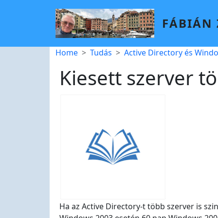
Skip to main content
FÁBIÁN
Breadcrumb
Home
Tudás
Active Directory és Wind
Kiesett szerver tö
Ha az Active Directory-t több szerver is sz