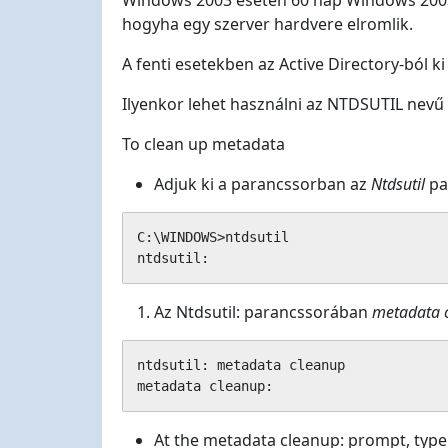
Windows 2003 esetén 60 nap Windows 2003 
hogyha egy szerver hardvere elromlik.
A fenti esetekben az Active Directory-ból ki
Ilyenkor lehet használni az NTDSUTIL nevű
To clean up metadata
Adjuk ki a parancssorban az
Ntdsutil
pa
C:\WINDOWS>ntdsutil

ntdsutil:
Az Ntdsutil: parancssorában
metadata 
ntdsutil: metadata cleanup

metadata cleanup:
At the metadata cleanup: prompt, typ