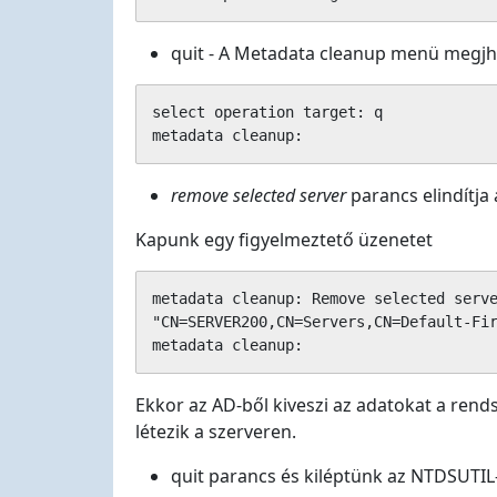
quit - A Metadata cleanup menü megjh
select operation target: q

metadata cleanup:
remove selected server
parancs elindítja 
Kapunk egy figyelmeztető üzenetet
metadata cleanup: Remove selected serve
"CN=SERVER200,CN=Servers,CN=Default-Fir
metadata cleanup:
Ekkor az AD-ből kiveszi az adatokat a ren
létezik a szerveren.
quit parancs és kiléptünk az NTDSUTIL