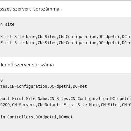
összes szervert sorszámmal.
n site

First-Site-Name,CN=Sites,CN=Configuration,DC=dpetri,DC=n
First-Site-Name,CN=Sites,CN=Configuration,DC=dpetri,DC=n
rlendő szerver sorszáma
0

tes,CN=Configuration,DC=dpetri,DC=net

ault-First-Site-Name,CN=Sites,CN=Configuration,DC=dpetri
R200,CN=Servers,CN=Default-First-Site-Name,CN=Sites,CN=C
in Controllers,DC=dpetri,DC=net
