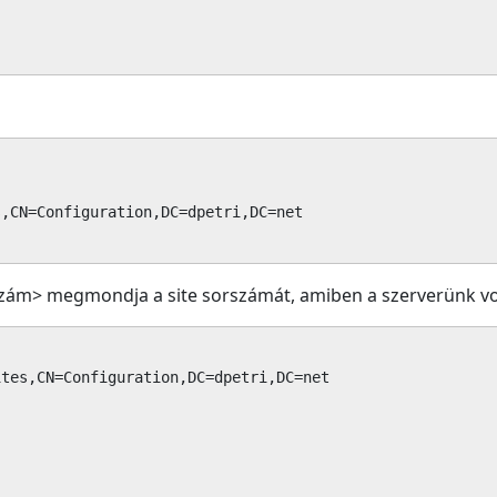
,CN=Configuration,DC=dpetri,DC=net

<szám> megmondja a site sorszámát, amiben a szerverünk vo
tes,CN=Configuration,DC=dpetri,DC=net
