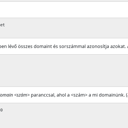
et

ben lévő összes domaint és sorszámmal azonosítja azokat. Á
 domain <szám>
paranccsal, ahol a <szám> a mi domainünk. (ál
0
