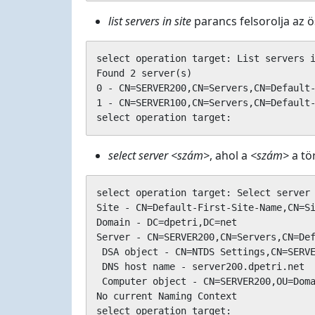
list servers in site
parancs felsorolja az 
select operation target: List servers i
Found 2 server(s)

0 - CN=SERVER200,CN=Servers,CN=Default-
1 - CN=SERVER100,CN=Servers,CN=Default-
select operation target:
select server <szám>
, ahol a
<szám>
a tö
select operation target: Select server 
Site - CN=Default-First-Site-Name,CN=Si
Domain - DC=dpetri,DC=net

Server - CN=SERVER200,CN=Servers,CN=Def
 DSA object - CN=NTDS Settings,CN=SERVE
 DNS host name - server200.dpetri.net

 Computer object - CN=SERVER200,OU=Doma
No current Naming Context

select operation target: