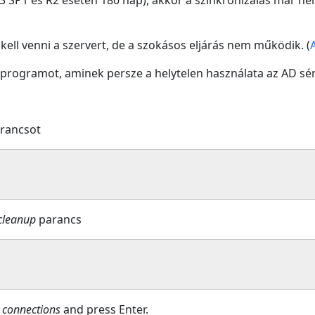
SP1 és R2 esetén 180 nap), akkor a szinkronizálás már ne
 kell venni a szervert, de a szokásos eljárás nem működik. (
 programot, aminek persze a helytelen használata az AD sér
rancsot
cleanup
parancs
e
connections
and press Enter.