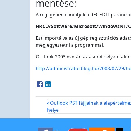
mentése:
A régi gépen elindítjuk a REGEDIT parancsot
HKCU/Software/Microsoft/WindowsNT/C
Ezt importálva az új gép regisztrációs adatb
megjegyeztetni a programmal.
Outlook 2003 esetán az alábbi helyen talu
http://administrator.blog.hu/2008/07/29/
Opens in a new window
Opens in a new window
‹
Outlook PST fájljainak a alapértelme
helye