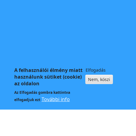
A felhasználói élmény miatt
Elfogadás
használunk sütiket (cookie)
Nem, köszi
az oldalon
Az
Elfogadás
gombra kattintva
További info
elfogadjuk ezt