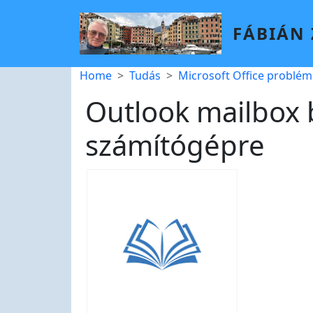
Skip to main content
FÁBIÁN
Breadcrumb
Home
Tudás
Microsoft Office problé
Outlook mailbox b
számítógépre