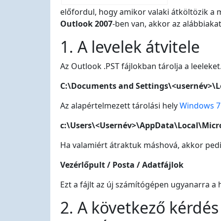
előfordul, hogy amikor valaki átköltözik a 
Outlook 2007
-ben van, akkor az alábbiakat 
1. A levelek átvitele
Az Outlook .PST fájlokban tárolja a leeleket
C:\Documents and Settings\<usernév>\Lo
Az alapértelmezett tárolási hely
Windows 7
c:\Users\<Usernév>\AppData\Local\Micr
Ha valamiért átraktuk máshová, akkor pedi
Vezérlőpult / Posta / Adatfájlok
Ezt a fájlt az új számítógépen ugyanarra a he
2. A következő kérdés 