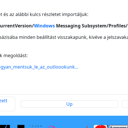
 és az alábbi kulcs részletet importáljuk:
urrentVersion/
Windows
Messaging Subsystem/Profiles
ázisába minden beállítást visszakapunk, kivéve a jelszavakat
nk megoldást:
hogyan_mentsuk_le_az_outloookunk...
zett
Up