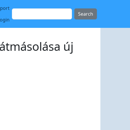
sport
Search
login
 átmásolása új