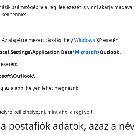
másik számítógépre a régi leelezését is vinni akarja magával
kell tennie:
. Az alapértelmezett tárolási hely
Windows
XP esetén:
cal Settings\Application Data\
Microsoft
\Outlook.
esetén:
osoft\Outlook\
g az alábbi helyen lehet megnézni:
lyre kell elhelyezni, mint ahol a régi volt.
a postafiók adatok, azaz a név