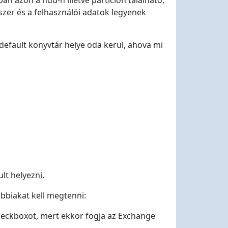
n azon a hdd-n illetve partíción található,
dszer és a felhasználói adatok legyenek
default könyvtár helye oda kerül, ahova mi
lt helyezni.
ábbiakat kell megtenni:
eckboxot, mert ekkor fogja az Exchange