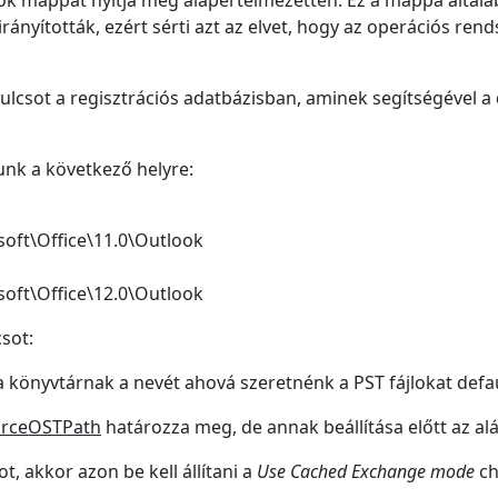
ok mappát nyitja meg alapértelmezetten. Ez a mappa általába
rányították, ezért sérti azt az elvet, hogy az operációs ren
ulcsot a regisztrációs adatbázisban, aminek segítségével a 
junk a következő helyre:
ft\Office\11.0\Outlook
ft\Office\12.0\Outlook
csot:
a könyvtárnak a nevét ahová szeretnénk a PST fájlokat defau
orceOSTPath
határozza meg, de annak beállítása előtt az al
 akkor azon be kell állítani a
Use Cached Exchange mode
ch