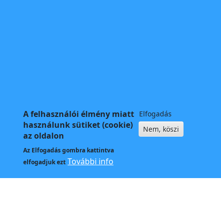
A felhasználói élmény miatt
Elfogadás
használunk sütiket (cookie)
Nem, köszi
az oldalon
Az
Elfogadás
gombra kattintva
További info
elfogadjuk ezt