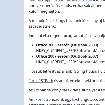
Settings\Application Data\
Microsoft
\Outlo
ahol az operációs rendszer, hacsak át nem i
külön meghajtón.
A megoldás az, hogy hozzunk létre egy új k
azt szeretnénk:
Indítsul el a regedit programot, és navigál
Office 2003 esetén (Outlook 2003)
HKEY_CURRENT_USER\Software\Microso
Office 2007 esetén (Outlook 2007)
HKEY_CURRENT_USER\Software\Microso
Hozzuk létre itt az a lábbi String típusú kul
ForcePSTPath
és adjuk értékül neki annak 
Az Exchange könyvtárak default helyét a
F
Amikor létrehozunk egy Exchange accountot,