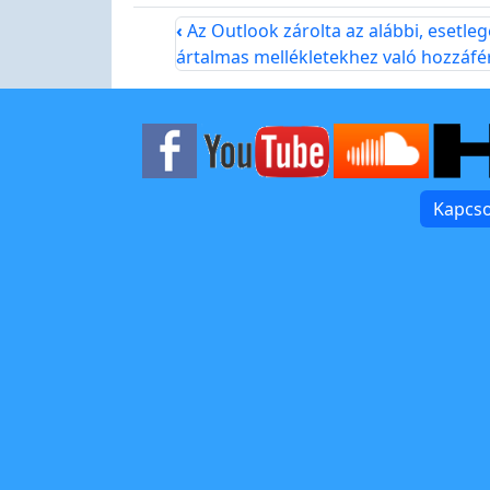
‹
Az Outlook zárolta az alábbi, esetle
ártalmas mellékletekhez való hozzáfé
Kapcso