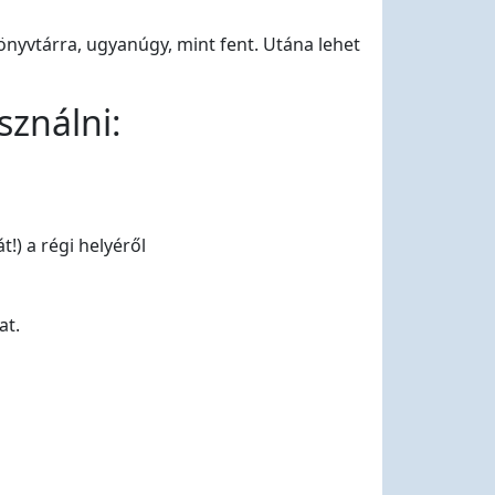
könyvtárra, ugyanúgy, mint fent. Utána lehet
ználni:
) a régi helyéről
at.