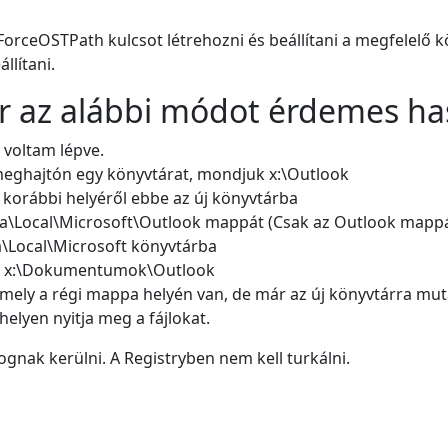
 a ForceOSTPath kulcsot létrehozni és beállítani a megfelelő 
llítani.
 az alábbi módot érdemes has
 voltam lépve.
eghajtón egy könyvtárat, mondjuk x:\Outlook
a korábbi helyéről ebbe az új könyvtárba
\Local\Microsoft\Outlook mappát (Csak az Outlook mappát!
\Local\Microsoft könyvtárba
ook x:\Dokumentumok\Outlook
amely a régi mappa helyén van, de már az új könyvtárra mut
helyen nyitja meg a fájlokat.
fognak kerülni. A Registryben nem kell turkálni.