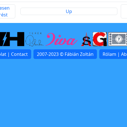
gesen
Up
rést
lat | Contact
2007-2023 © Fábián Zoltán
Rólam | A