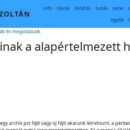
Main navigation
info
iskola
oktatás
tudás
zene
 ZOLTÁN
egyéb
mák és megoldásaik
ainak a alapértelmezett 
y archív pst fájlt vagy új fájlt akarunk létrehozni, a pár