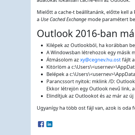
adatokat lokálisan cache-elni az Outlook.
Mielőtt a cache-t beállítanánk, előtte kell
a
Use Cached Exchange
mode paramétert beá
Outlook 2016-ban már
Kilépek az Outlookból, ha korábban be
A Windowsban létrehozok egy másik m
Átmásolom az
xy@cegnev.hu.ost
fájlt 
Kitörlöm a c:\Users\<usernev>\AppData
Belépek a c:\Users\<usernev>\AppData
Parancssort nyitok: mklink /D: Outl
Ekkor létrejön egy Outlook nevű link, 
Elindítjuk az Outlookot és az már az új 
Ugyanígy ha több ost fájl van, azok is oda 
Opens in a new window
Opens in a new window