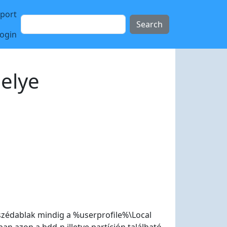
sport
Search
login
helye
beszédablak mindig a %userprofile%\Local