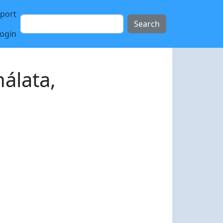
sport
Search
login
álata,