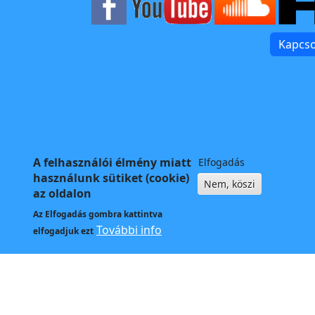
Kapcso
A felhasználói élmény miatt
Elfogadás
használunk sütiket (cookie)
Nem, köszi
az oldalon
Az
Elfogadás
gombra kattintva
További info
elfogadjuk ezt