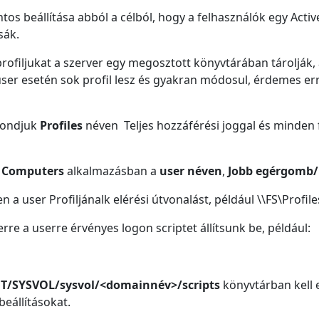
os beállítása abból a célból, hogy a felhasználók egy Activ
sák.
 profiljukat a szerver egy megosztott könyvtárában tárolják
k user esetén sok profil lesz és gyakran módosul, érdemes er
ondjuk
Profiles
néven Teljes hozzáférési joggal és minden 
nd Computers
alkalmazásban a
user néven
,
Jobb egérgomb/P
en a user Profiljánalk elérési útvonalást, például \\FS\Profile
re a userre érvényes logon scriptet állítsunk be, például:
/SYSVOL/sysvol/<domainnév>/scripts
könyvtárban kell el
eállításokat.