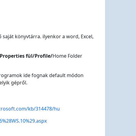
aját könyvtárra. ilyenkor a word, Excel,
roperties fül/Profile
/
Home Folder
 programok ide fognak default módon
elyik gépről.
icrosoft.com/kb/314478/hu
736%28WS.10%29.aspx