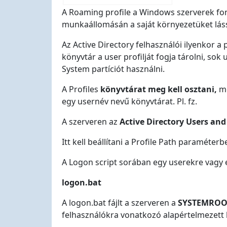
A Roaming profile a Windows szerverek font
munkaállomásán a saját környezetüket lás
Az Active Directory felhasználói ilyenkor a
könyvtár a user profilját fogja tárolni, so
System partíciót használni.
A Profiles
könyvtárat meg kell osztani,
m
egy usernév nevű könyvtárat. Pl. fz.
A szerveren az
Active Directory Users a
Itt kell beállítani a Profile Path paraméterb
A Logon script sorában egy userekre vagy er
logon.bat
A logon.bat fájlt a szerveren a
SYSTEMROOT
felhasználókra vonatkozó alapértelmezett b