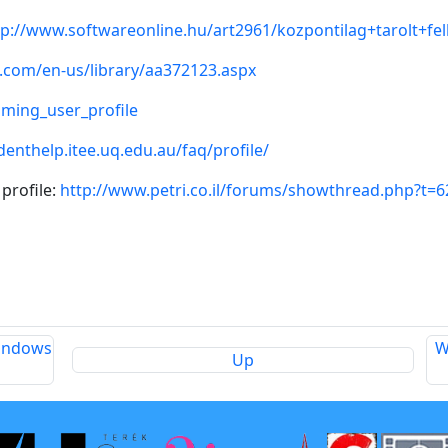
tp://www.softwareonline.hu/art2961/kozpontilag+tarolt+fel
.com/en-us/library/aa372123.aspx
aming_user_profile
denthelp.itee.uq.edu.au/faq/profile/
profile:
http://www.petri.co.il/forums/showthread.php?t=6
Windows
W
Up