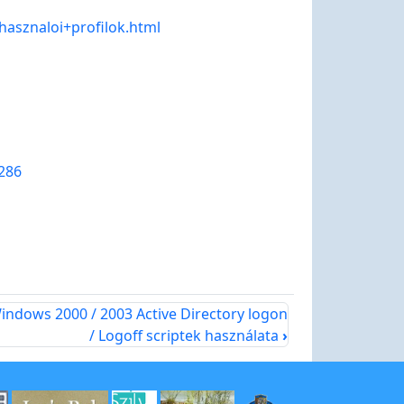
hasznaloi+profilok.html
286
indows 2000 / 2003 Active Directory logon
/ Logoff scriptek használata
›