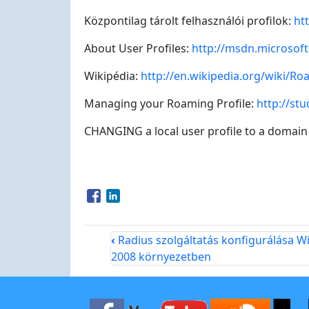
Központilag tárolt felhasználói profilok:
ht
About User Profiles:
http://msdn.microsoft
Wikipédia:
http://en.wikipedia.org/wiki/Ro
Managing your Roaming Profile:
http://stu
CHANGING a local user profile to a domain 
Opens in a new window
Opens in a new window
‹
Radius szolgáltatás konfigurálása 
2008 környezetben