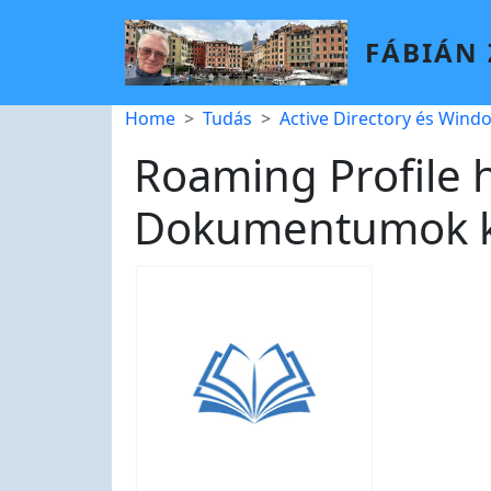
Skip to main content
FÁBIÁN
Breadcrumb
Home
Tudás
Active Directory és Wind
Roaming Profile h
Dokumentumok k