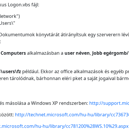
pikus Logon.vbs fájl:
Network")
Users\"
Dokumentumok könyvtárát átirányítsuk egy szerverern lévő s
:
nd Computers
alkalmazásban a
user néven
,
Jobb egérgomb/P
S\users\fz
például. Ekkor az office alkalmazások és egyéb
veren tárolódnak, bárhonnan eléri pket a saját jogaival bárm
a és másolása a Windows XP rendszerben:
http://support.m
 között:
http://technet.microsoft.com/hu-hu/library/cc736
et.microsoft.com/hu-hu/library/cc781200%28WS.10%29.aspx