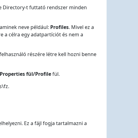
e Directory-t futtató rendszer minden
, aminek neve például:
Profiles
. Mivel ez a
re a célra egy adatpartíciót és nem a
felhasználó részére létre kell hozni benne
roperties fül/Profile
fül.
s\fz.
helyezni. Ez a fájl fogja tartalmazni a