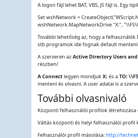
A logon fájl lehet BAT, VBS, JS fájl is. Egy ti
Set wshNetwork = CreateObject("WScript.
wshNetwork.MapNetworkDrive "X:", "\\FS\
További lehetőség az, hogy a felhasználók 
stb programok ide fognak default menteni
A szerveren az
Active Directory Users a
részben/
A Connect
legyen mondjuk
X:
és a
TO: \\F
menteni és olvasni. A user adatai is a szer
További olvasnivaló
Központi felhasználói profilok létrehozás
Váltás központi és helyi felhasználói profil
Felhasználói profil másolása:
http://techn