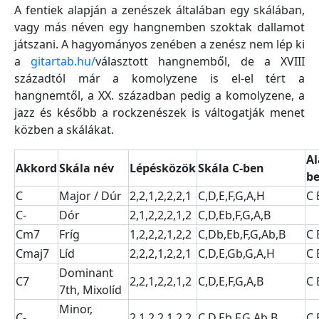
A fentiek alapján a zenészek általában egy skálában,
vagy más néven egy hangnemben szoktak dallamot
játszani. A hagyományos zenében a zenész nem lép ki
a
gitartab.hu/
választott hangnemből, de a XVIII
századtól már a komolyzene is el-el tért a
hangnemtől, a XX. században pedig a komolyzene, a
jazz és később a rockzenészek is váltogatják menet
közben a skálákat.
Al
Akkord
Skála név
Lépésközök
Skála C-ben
b
C
Major / Dúr
2,2,1,2,2,2,1
C,D,E,F,G,A,H
C 
C-
Dór
2,1,2,2,2,1,2
C,D,Eb,F,G,A,B
Cm7
Fríg
1,2,2,2,1,2,2
C,Db,Eb,F,G,Ab,B
C 
Cmaj7
Líd
2,2,2,1,2,2,1
C,D,E,Gb,G,A,H
C 
Dominant
C7
2,2,1,2,2,1,2
C,D,E,F,G,A,B
C 
7th, Mixolíd
Minor,
C-
2,1,2,2,1,2,2
C,D,Eb,F,G,Ab,B
C 