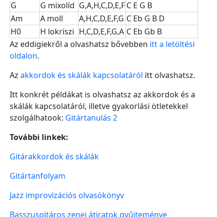
G
G mixolíd
G,A,H,C,D,E,F
C E G B
Am
A moll
A,H,C,D,E,F,G
C Eb G B D
H0
H lokriszi
H,C,D,E,F,G,A
C Eb Gb B
Az eddigiekről a olvashatsz bővebben
itt a letöltési
oldalon
.
Az
akkordok és skálák kapcsolatáról
itt olvashatsz.
Itt konkrét példákat is olvashatsz az akkordok és a
skálák kapcsolatáról, illetve gyakorlási ötletekkel
szolgálhatook:
Gitártanulás 2
További linkek:
Gitárakkordok és skálák
Gitártanfolyam
Jazz improvizációs olvasókönyv
Basszusgitáros zenei átiratok gyűjteménye