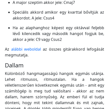
A major szeptim akkor jele: Cmaj7
Speciális akkord amikor egy kvarttal bővítjük az
akkordot. A jele: Csus4
Ha az alaphanghoz képest egy oktávval feljebb
lévő kilencedik vagy második hangot fogjuk be,
akkor a jele: C9 vagy Csus2
Az
alábbi weboldal
az összes gitárakkord lefogását
megmutatja.
Dallam
Különböző hangmagasságú hangok egymás utánja.
Lehet ritmusos, ritmustalan. Ha a hangok
véletlenszerűen következnek egymás után - amit egy
számítógép is meg tud valósítani - akkor az nem
dallam, hanem szörnyűség. Az emberi fül el tudja
dönteni, hogy mit tekint dallamnak és mit zajnak,
zörejnek. A döntés több mindentől függ, van benne