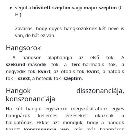
végül a
bővített szeptim
vagy
major szeptim
(C-
H').
Zavaros, hogy egyes hangközöknek két neve is
van, de hát ez van.
Hangsorok
A hangsor alaphangja az első fok. A
szekund
=második fok, a
terc
=harmadik fok, a
negyedik fok=
kvart
, az ötödik fok=
kvint
, a hatodik
fok =
szext
, a hetedik fok=
szeptim
.
Hangok disszonanciája,
konszonanciája
Ha két hangot egyszerre megszólaltatunk egyes
hangpárok kellemes érzéseket okoznak a
hallgatónak. Ekkor azt mondjuk, hogy a hangok
között
konszonancia van
,
míg más hangpárok