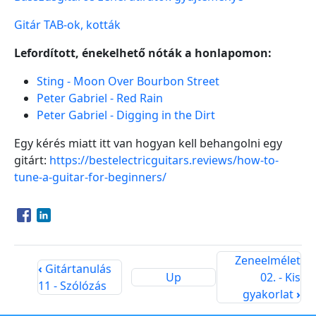
Gitár TAB-ok, kották
Lefordított, énekelhető nóták a honlapomon:
Sting - Moon Over Bourbon Street
Peter Gabriel - Red Rain
Peter Gabriel - Digging in the Dirt
Egy kérés miatt itt van hogyan kell behangolni egy
gitárt:
https://bestelectricguitars.reviews/how-to-
tune-a-guitar-for-beginners/
Opens in a new window
Opens in a new window
Zeneelmélet
‹
Gitártanulás
Up
02. - Kis
11 - Szólózás
gyakorlat
›