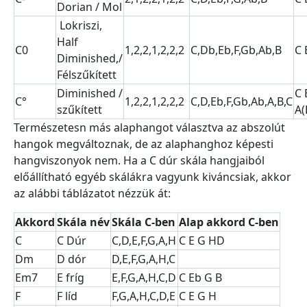
Dorian / Mol
Lokriszi,
Half
C0
1,2,2,1,2,2,2
C,Db,Eb,F,Gb,Ab,B
C 
Diminished,/
Félszűkített
Diminished /
C 
C°
1,2,2,1,2,2,2
C,D,Eb,F,Gb,Ab,A,B,C
szűkített
A(
Természetesn más alaphangot választva az abszolút
hangok megváltoznak, de az alaphanghoz képesti
hangviszonyok nem. Ha a C dúr skála hangjaiból
előállítható egyéb skálákra vagyunk kiváncsiak, akkor
az alábbi táblázatot nézzük át:
Akkord
Skála név
Skála C-ben
Alap akkord C-ben
C
C Dúr
C,D,E,F,G,A,H
C E G HD
Dm
D dór
D,E,F,G,A,H,C
Em7
E fríg
E,F,G,A,H,C,D
C Eb G B
F
F líd
F,G,A,H,C,D,E
C E G H