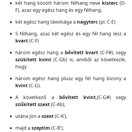
két hang között három félhang neve
kisterc
(D-
F), azaz egy egész hang és egy félhang.
két egész hang távolsága a
nagyterc
(pl. C-E)
5 félhang, azaz két egész és egy fél hang lesz a
kvart
(C-F)
három egész hang a
bővített kvart
(C-F#), vagy
szükített kvint
(C-Gb) is, amiből az következik,
hogy
három egész hang plusz egy fél hang bizony a
kvint
(C-G).
A következő a
bővített kvint
,(C-G#) vagy
szűkített szext
(C-Ab),
utána jön a
szext
(C-A'),
majd a
szeptim
(C-B'),