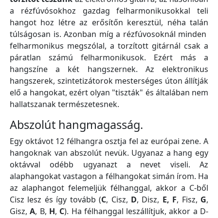
a rézfúvósokhoz gazdag felharmonikusokkal teli
hangot hoz létre az erősítőn keresztül, néha talán
túlságosan is. Azonban míg a rézfúvosoknál minden
felharmonikus megszólal, a torzított gitárnál csak a
páratlan számú felharmonikusok. Ezért más a
hangszíne a két hangszernek. Az elektronikus
hangszerek, szintetizátorok mesterséges úton állítják
elő a hangokat, ezért olyan "tiszták" és általában nem
hallatszanak természetesnek.
Abszolút hangmagasság.
Egy oktávot 12 félhangra osztja fel az európai zene. A
hangoknak van abszolút nevük. Ugyanaz a hang egy
oktávval odébb ugyanazt a nevet viseli. Az
alaphangokat vastagon a félhangokat simán írom. Ha
az alaphangot felemeljük félhanggal, akkor a C-ből
Cisz lesz és így tovább (
C
, Cisz,
D
, Disz,
E,
F
, Fisz,
G
,
Gisz,
A
, B,
H
,
C
). Ha félhanggal leszállítjuk, akkor a D-