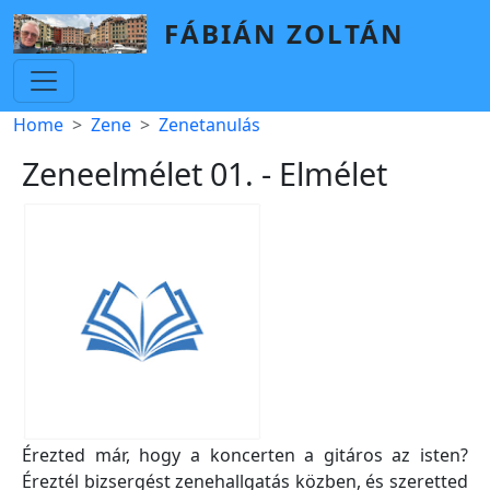
Skip to main content
FÁBIÁN ZOLTÁN
Breadcrumb
Home
Zene
Zenetanulás
Zeneelmélet 01. - Elmélet
Érezted már, hogy a koncerten a gitáros az isten?
Éreztél bizsergést zenehallgatás közben, és szeretted