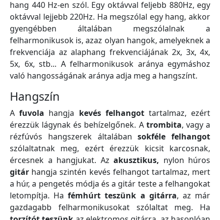
hang 440 Hz-en szól. Egy oktávval feljebb 880Hz, egy
oktávval lejjebb 220Hz. Ha megszólal egy hang, akkor
gyengébben általában megszólalnak a
felharmonikusok is, azaz olyan hangok, amelyeknek a
frekvenciája az alaphang frekvenciájának 2x, 3x, 4x,
5x, 6x, stb... A felharmonikusok aránya egymáshoz
való hangosságának aránya adja meg a hangszínt.
Hangszín
A
fuvola
hangja
kevés felhangot
tartalmaz, ezért
érezzük lágynak és behízelgőnek. A
trombita
, vagy a
rézfúvós hangszerek általában
sokféle felhangot
szólaltatnak meg, ezért érezzük kicsit karcosnak,
ércesnek a hangjukat. Az
akusztikus,
nylon húros
gitár
hangja szintén kevés felhangot tartalmaz, mert
a húr, a pengetés módja és a gitár teste a felhangokat
letompítja. Ha
fémhúrt teszünk a gitárra
, az már
gazdagabb felharmonikusokat szólaltat meg. Ha
torzítót teszünk
az elektromos gitárra, az hasonlóan