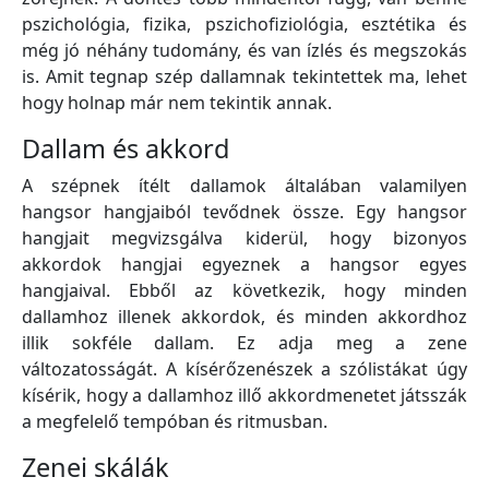
pszichológia, fizika, pszichofiziológia, esztétika és
még jó néhány tudomány, és van ízlés és megszokás
is. Amit tegnap szép dallamnak tekintettek ma, lehet
hogy holnap már nem tekintik annak.
Dallam és akkord
A szépnek ítélt dallamok általában valamilyen
hangsor hangjaiból tevődnek össze. Egy hangsor
hangjait megvizsgálva kiderül, hogy bizonyos
akkordok hangjai egyeznek a hangsor egyes
hangjaival. Ebből az következik, hogy minden
dallamhoz illenek akkordok, és minden akkordhoz
illik sokféle dallam. Ez adja meg a zene
változatosságát. A kísérőzenészek a szólistákat úgy
kísérik, hogy a dallamhoz illő akkordmenetet játsszák
a megfelelő tempóban és ritmusban.
Zenei skálák