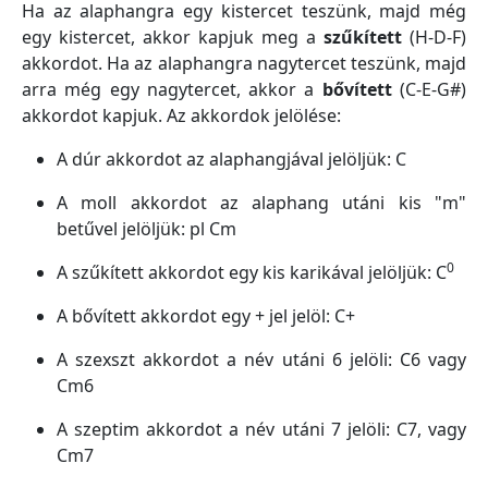
Ha az alaphangra egy kistercet teszünk, majd még
egy kistercet, akkor kapjuk meg a
szűkített
(H-D-F)
akkordot. Ha az alaphangra nagytercet teszünk, majd
arra még egy nagytercet, akkor a
bővített
(C-E-G#)
akkordot kapjuk. Az akkordok jelölése:
A dúr akkordot az alaphangjával jelöljük: C
A moll akkordot az alaphang utáni kis "m"
betűvel jelöljük: pl Cm
0
A szűkített akkordot egy kis karikával jelöljük: C
A bővített akkordot egy + jel jelöl: C+
A szexszt akkordot a név utáni 6 jelöli: C6 vagy
Cm6
A szeptim akkordot a név utáni 7 jelöli: C7, vagy
Cm7