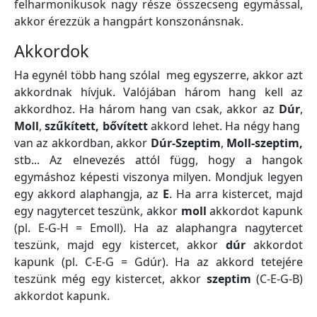
felharmonikusok nagy része összecseng egymással,
akkor érezzük a hangpárt konszonánsnak.
Akkordok
Ha egynél több hang szólal meg egyszerre, akkor azt
akkordnak hívjuk. Valójában három hang kell az
akkordhoz. Ha három hang van csak, akkor az
Dúr
,
Moll
,
szűkített,
bővített
akkord lehet. Ha négy hang
van az akkordban, akkor
Dúr-Szeptim
,
Moll-szeptim,
stb... Az elnevezés attól függ, hogy a hangok
egymáshoz képesti viszonya milyen. Mondjuk legyen
egy akkord alaphangja, az
E
. Ha arra kistercet, majd
egy nagytercet teszünk, akkor
moll
akkordot kapunk
(pl. E-G-H = Emoll). Ha az alaphangra nagytercet
teszünk, majd egy kistercet, akkor
dúr
akkordot
kapunk (pl. C-E-G = Gdúr). Ha az akkord tetejére
teszünk még egy kistercet, akkor
szeptim
(C-E-G-B)
akkordot kapunk.