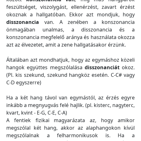
feszültséget, viszolygást, ellenérzést, zavart érzést
okoznak a hallgatóban. Ekkor azt mondjuk, hogy
disszonancia
van. A zenében a konszonancia
önmagában unalmas, a disszonancia és a
konszonancia megfelelő aránya és használata okozza
azt az élvezetet, amit a zene hallgatásakor érzünk.
Általában azt mondhatjuk, hogy az egymáshoz közeli
hangok együttes megszólalása
disszonanciát
okoz.
(Pl. kis szekund, szekund hangköz esetén. C-C# vagy
C-D egyszerre)
Ha a két hang távol van egymástól, az érzés egyre
inkább a megnyugvás felé hajlik. (pl. kisterc, nagyterc,
kvart, kvint - E-G, C-E, C-A)
A fentiek fizikai magyarázata az, hogy amikor
megszólal két hang, akkor az alaphangokon kívül
megszólalnak a felharmonikusok is. Ha a