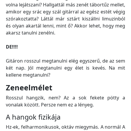
volna lejátszani? Hallgattál más zenét tábortűz mellet,
amikor egy srác egy szál gitárral az egész estét végig
szórakoztatta? Láttál már sztárt kiszállni limuzinból
és olyan akartál lenni, mint ő? Akkor lehet, hogy meg
akarsz tanulni zenélni.
DE!!!!
Gitáron rosszul megtanulni elég egyszerű, de az sem
két nap. Jól megtanulni egy élet is kevés. Na mit
kellene megtanulni?
Zeneelmélet
Rosszul hangzik, nem? Az a sok fekete pötty a
vonalak között. Persze nem ez a lényeg.
A hangok fizikája
Hz-ek, felharmonikusok, oktáv miegymás. A normál A