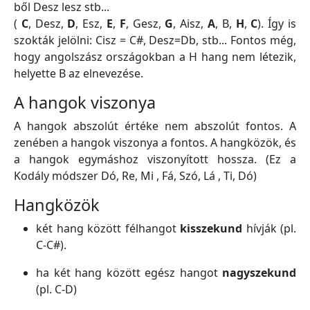
ből Desz lesz stb...
(
C
, Desz,
D
, Esz,
E
,
F
, Gesz,
G
, Aisz,
A
, B,
H
,
C
). Így is
szokták jelölni: Cisz = C#, Desz=Db, stb... Fontos még,
hogy angolszász országokban a H hang nem létezik,
helyette B az elnevezése.
A hangok viszonya
A hangok abszolút értéke nem abszolút fontos. A
zenében a hangok viszonya a fontos. A hangközök, és
a hangok egymáshoz viszonyított hossza. (Ez a
Kodály módszer Dó, Re, Mi , Fá, Szó, Lá , Ti, Dó)
Hangközök
két hang között félhangot
kisszekund
hívják (pl.
C-C#).
ha két hang között egész hangot
nagyszekund
(pl. C-D)