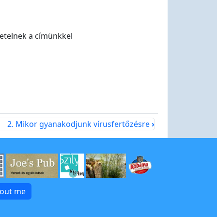
letelnek a címünkkel
2. Mikor gyanakodjunk vírusfertőzésre
›
bout me