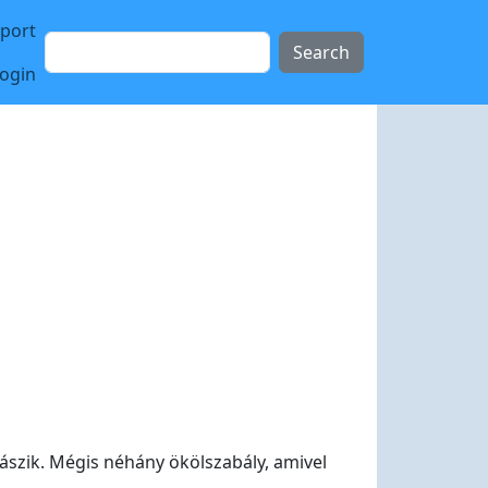
sport
Search
login
klászik. Mégis néhány ökölszabály, amivel