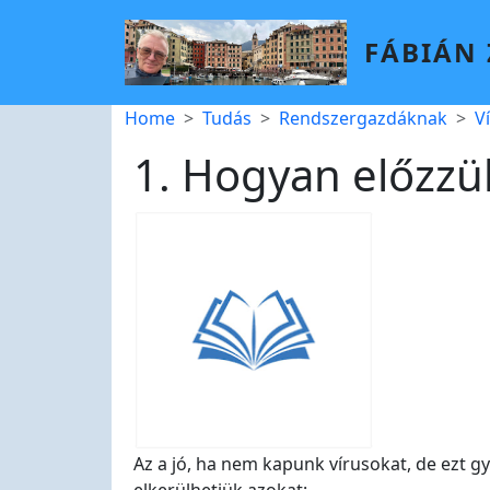
Skip to main content
FÁBIÁN
Breadcrumb
Home
Tudás
Rendszergazdáknak
V
1. Hogyan előzzü
Az a jó, ha nem kapunk vírusokat, de ezt gy