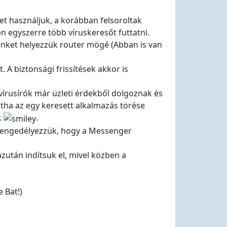
t használjuk, a korábban felsoroltak
n egyszerre több víruskeresőt futtatni.
nket helyezzük router mögé (Abban is van
t. A biztonsági frissítések akkor is
rusírók már üzleti érdekből dolgoznak és
intha az egy keresett alkalmazás törése
.
.
e engedélyezzük, hogy a Messenger
zután indítsuk el, mivel közben a
 Bat!)