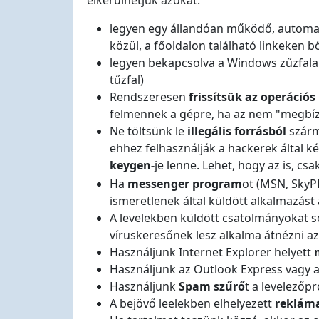
elkerülhetjük azokat:
legyen egy állandóan működő, automa
közül, a főoldalon található linkeken 
legyen bekapcsolva a Windows zűzfala 
tűzfal)
Rendszeresen
frissítsük az operáció
felmennek a gépre, ha az nem "megbíz
Ne töltsünk le
illegális forrásból
szárm
ehhez felhasználják a hackerek által ké
keygen-
je lenne. Lehet, hogy az is, c
Ha
messenger program
ot (MSN, SkyP
ismeretlenek által küldött alkalmazást 
A levelekben küldött csatolmányokat so
víruskeresőnek lesz alkalma átnézni az
Használjunk Internet Explorer helyett
Használjunk az Outlook Express vagy a
Használjunk
Spam szűrő
t a levelező
A bejövő leelekben elhelyezett
rekláma