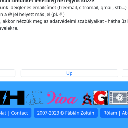
mail címünket lehetőleg ne tegyük közzé
.
k ideiglenes emailcímet (freemail, citromail, gmail, stb...)
 @ jel helyett más jel (pl. # )
t, akkor nézzük meg az adatvédelmi szabályaikat - hátha üz
evelekre.
Up
lat | Contact
2007-2023 © Fábián Zoltán
Rólam | A