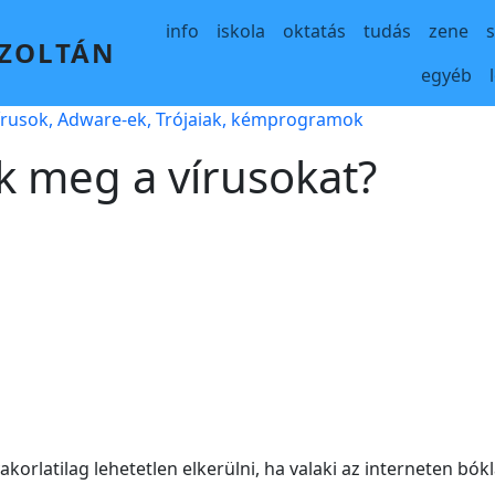
Main navigation
info
iskola
oktatás
tudás
zene
 ZOLTÁN
egyéb
írusok, Adware-ek, Trójaiak, kémprogramok
k meg a vírusokat?
akorlatilag lehetetlen elkerülni, ha valaki az interneten bó