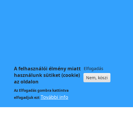
A felhasználói élmény miatt
Elfogadás
használunk sütiket (cookie)
Nem, köszi
az oldalon
Az
Elfogadás
gombra kattintva
További info
elfogadjuk ezt