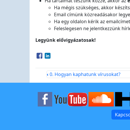
Ha tartalmat teszünk közzé, akkor az
e
Ha mégis szükséges, akkor készítsün
Email címünk közreadásakor legyen a
Ha egy oldalon kérik az emailcíme
Feleslegesen ne jelentkezzünk hírl
Legyünk elővigyázatosak!
Opens in a new window
Opens in a new window
‹
0. Hogyan kaphatunk vírusokat?
Kapcso