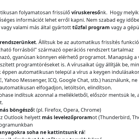
tikusan folyamatosan frissülő
víruskereső
nk. Hogy melyike
bőséges információt lehet erről kapni. Nem szabad egy időbe
vagy valami más által gyártott
tűzfal program
vagy a gépü
s rendszerünket
. Állítsuk be az automatikus frissítés funkció
ható forrásból" származó operációs rendszert tartalmaz
azó, gyanúsan könnyen elérhető programot. Manapság a ví
szített programtöréseket is. A vírusaikat úgy állítják be, m
sak éppen automatikusan települ a vírus a keygen indulásakor
E, Yahoo Messenger, ICQ, Google Chat, stb.) használunk, n
automatikusan elfogadjon, letöltsön, elindítson.
hase indítsuk azonnal a mellékletből, először mentsük le, a
t.
más böngésző
t
(pl. Firefox, Opera, Chrome)
z Outlook helyett
más levelezőproram
ot (Thunderbird, The
programunkban
nyagokra soha ne kattintsunk rá
!