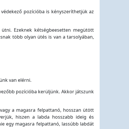
ár védekező pozícióba is kényszeríthetjük az
 ütni. Ezeknek kétségbeesetten megütött
snak több olyan ütés is van a tarsolyában,
ünk van elérni.
dvezőbb pozícióba kerüljünk. Akkor játszunk
 vagy a magasra felpattanó, hosszan ütött
yerjük, hiszen a labda hosszabb ideig és
nie egy magasra felpattanó, lassúbb labdát