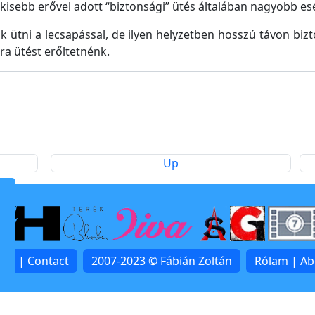
kisebb erővel adott “biztonsági” ütés általában nagyobb esé
k ütni a lecsapással, de ilyen helyzetben hosszú távon bizt
ra ütést erőltetnénk.
Up
lat | Contact
2007-2023 © Fábián Zoltán
Rólam | A