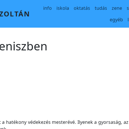
Main navigation
info
iskola
oktatás
tudás
zene
 ZOLTÁN
egyéb
teniszben
 a hatékony védekezés mesterévé. Ilyenek a gyorsaság, az 