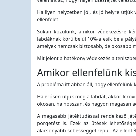
valamint az, hogy milyen ütésfajtát választ
Ha ilyen helyzetben jól, és jó helyre ütjük
ellenfelet.
Sokan közülünk, amikor védekezésre kén
labdáknak körülbelül 10%-a esik be a pály
amelyek nemcsak biztosabb, de okosabb me
Mit jelent a hatékony védekezés a teniszbe
Amikor ellenfelünk kis
A probléma itt abban áll, hogy ellenfelünk 
Ha erősen ütjük meg a labdát, akkor lerövi
okosan, ha hosszan, és nagyon magasan adj
A magasabb játéktudással rendelkező játé
pörgetést is. Ezek az ütések lehetősége
alacsonyabb sebességgel repül. Az ellenfé