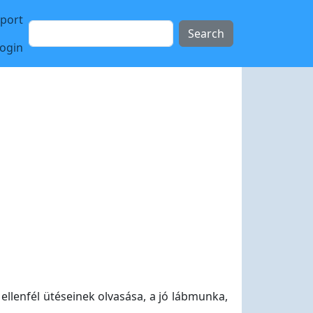
sport
Search
login
ellenfél ütéseinek olvasása, a jó lábmunka,