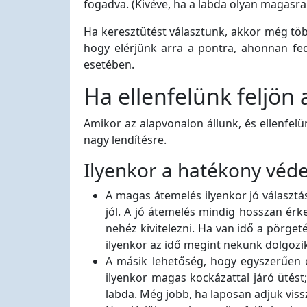
fogadva. (Kivéve, ha a labda olyan magasra 
Ha keresztütést választunk, akkor még töb
hogy elérjünk arra a pontra, ahonnan fed
esetében.
Ha ellenfelünk feljön
Amikor az alapvonalon állunk, és ellenfelü
nagy lendítésre.
Ilyenkor a hatékony véd
A magas átemelés ilyenkor jó választá
jól. A jó átemelés mindig hosszan érk
nehéz kivitelezni. Ha van idő a pörge
ilyenkor az idő megint nekünk dolgozi
A másik lehetőség, hogy egyszerűen cs
ilyenkor magas kockázattal járó ütést
labda. Még jobb, ha laposan adjuk viss