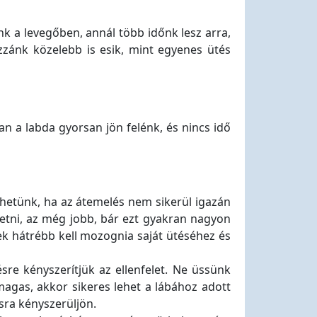
k a levegőben, annál több időnk lesz arra,
zzánk közelebb is esik, mint egyenes ütés
an a labda gyorsan jön felénk, és nincs idő
thetünk, ha az átemelés nem sikerül igazán
getni, az még jobb, bár ezt gyakran nagyon
ek hátrébb kell mozognia saját ütéséhez és
sre kényszerítjük az ellenfelet. Ne üssünk
magas, akkor sikeres lehet a lábához adott
sra kényszerüljön.