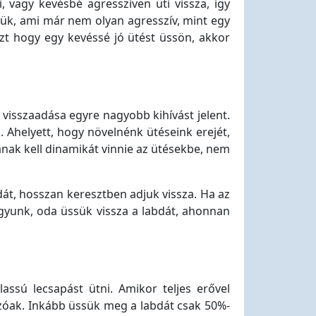
i, vagy kevésbé agresszíven üti vissza, így
sük, ami már nem olyan agresszív, mint egy
y azt hogy egy kevéssé jó ütést üssön, akkor
visszaadása egyre nagyobb kihívást jelent.
. Ahelyett, hogy növelnénk ütéseink erejét,
ának kell dinamikát vinnie az ütésekbe, nem
dát, hosszan keresztben adjuk vissza. Ha az
agyunk, oda üssük vissza a labdát, ahonnan
assú lecsapást ütni. Amikor teljes erővel
mzóak. Inkább üssük meg a labdát csak 50%-