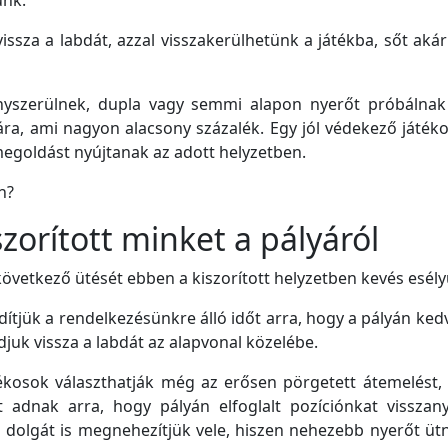
unk.
 vissza a labdát, azzal visszakerülhetünk a játékba, sőt ak
yszerülnek, dupla vagy semmi alapon nyerőt próbálnak
ára, ami nagyon alacsony százalék. Egy jól védekező játéko
goldást nyújtanak az adott helyzetben.
n?
zorított minket a pályáról
következő ütését ebben a kiszorított helyzetben kevés esély
dítjük a rendelkezésünkre álló időt arra, hogy a pályán ke
uk vissza a labdát az alapvonal közelébe.
kosok választhatják még az erősen pörgetett átemelést,
t adnak arra, hogy pályán elfoglalt pozíciónkat visszan
l dolgát is megnehezítjük vele, hiszen nehezebb nyerőt üt