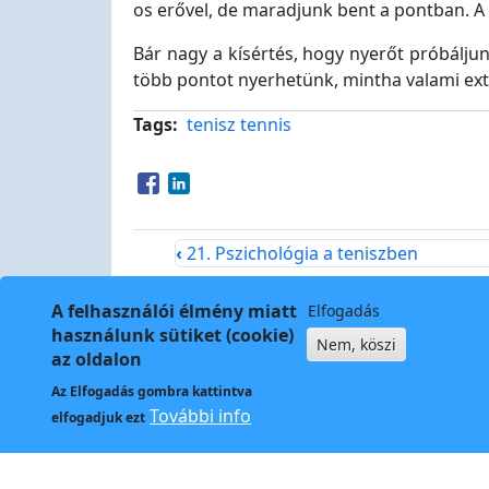
os erővel, de maradjunk bent a pontban. A 
Bár nagy a kísértés, hogy nyerőt próbáljun
több pontot nyerhetünk, mintha valami ext
Tags
tenisz
tennis
Opens in a new window
Opens in a new window
‹
21. Pszichológia a teniszben
A felhasználói élmény miatt
Elfogadás
használunk sütiket (cookie)
Nem, köszi
az oldalon
Az
Elfogadás
gombra kattintva
Kapcso
További info
elfogadjuk ezt