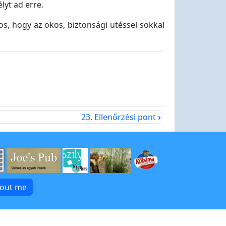
lyt ad erre.
os, hogy az okos, biztonsági ütéssel sokkal
23. Ellenőrzési pont
›
bout me