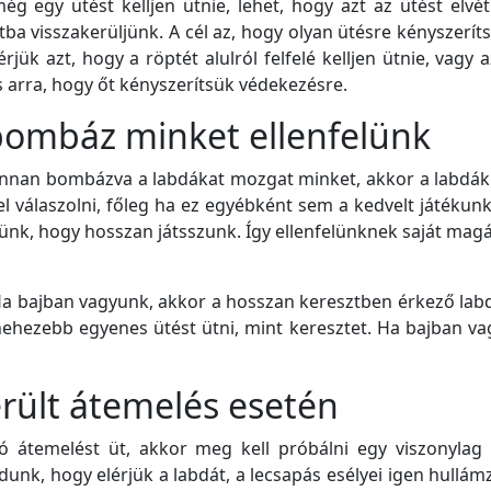
ég egy ütést kelljen ütnie, lehet, hogy azt az ütést elvét
ba visszakerüljünk. A cél az, hogy olyan ütésre kényszerít
érjük azt, hogy a röptét alulról felfelé kelljen ütnie, vag
és arra, hogy őt kényszerítsük védekezésre.
 bombáz minket ellenfelünk
 onnan bombázva a labdákat mozgat minket, akkor a labdák 
vel válaszolni, főleg ha ez egyébként sem a kedvelt játékunk
jünk, hogy hosszan játsszunk. Így ellenfelünknek saját mag
 Ha bajban vagyunk, akkor a hosszan keresztben érkező lab
 nehezebb egyenes ütést ütni, mint keresztet. Ha bajban v
erült átemelés esetén
jó átemelést üt, akkor meg kell próbálni egy viszonylag l
dunk, hogy elérjük a labdát, a lecsapás esélyei igen hullá