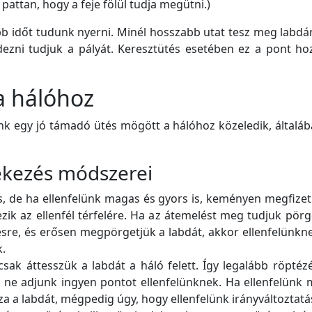
pattan, hogy a feje fölül tudja megütni.)
b időt tudunk nyerni. Minél hosszabb utat tesz meg labdán
ezni tudjuk a pályát. Keresztütés esetében ez a pont ho
 a hálóhoz
nk egy jó támadó ütés mögött a hálóhoz közeledik, általáb
ekezés módszerei
s, de ha ellenfelünk magas és gyors is, keményen megfize
ezik az ellenfél térfelére. Ha az átemelést meg tudjuk pör
tésre, és erősen megpörgetjük a labdát, akkor ellenfelünkn
k.
ak áttesszük a labdát a háló felett. Így legalább röptézé
; ne adjunk ingyen pontot ellenfelünknek. Ha ellenfelünk 
za a labdát, mégpedig úgy, hogy ellenfelünk irányváltoztatá