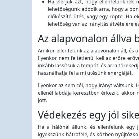
Ha elérjük azt, hogy ellenfelünknek m
lehetőségünk adódik arra, hogy a pont
előkészítő ütés, vagy egy röpte. Ha el
lehetőség van az irányítás átvételére 
Az alapvonalon állva
Amikor ellenfelünk az alapvonalon áll, és
Ilyenkor nem feltétlenül kell az erőre erő
inkább lassítsuk a tempót, és arra töreked
használhatja fel a mi ütésünk energiáját.
Ilyenkor az sem cél, hogy irányt váltsunk.
ellenél labdája keresztben érkezik, akkor
jött.
Védekezés egy jól sik
Ha a hálónál állunk, és ellenfelünk egy 
igyekszünk hátrafelé, és közben nyújtózko