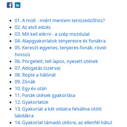
Opens in a new window
Opens in a new window
01. A múlt - miért mentem teniszedzőhöz?
02. Az első edzés
03. Mit kell elérni - a szép mozdulat
04. Alapgyakorlatok tenyeresre és fonákra
05. Kereszt-egyenes, tenyeres-fonák, rövid-
hosszú
06. Pörgetett, teli lapos, nyesett ütések
07. Adogatás (szerva)
08. Röpte a hálónál
09. Zónák
10. Egy év után
11. Fonák ütések gyakorlása
12. Gyakorlatok
13. Gyakorlat a két oldalra felváltva ütött
labdákra
14. Gyakorlat támadó ütésre, az ellenfél hátul