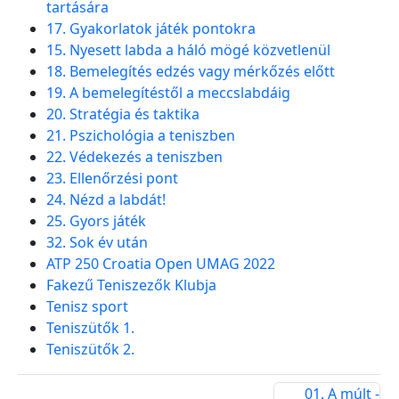
tartására
17. Gyakorlatok játék pontokra
15. Nyesett labda a háló mögé közvetlenül
18. Bemelegítés edzés vagy mérkőzés előtt
19. A bemelegítéstől a meccslabdáig
20. Stratégia és taktika
21. Pszichológia a teniszben
22. Védekezés a teniszben
23. Ellenőrzési pont
24. Nézd a labdát!
25. Gyors játék
32. Sok év után
ATP 250 Croatia Open UMAG 2022
Fakezű Teniszezők Klubja
Tenisz sport
Teniszütők 1.
Teniszütők 2.
01. A múlt -