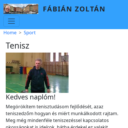
Skip to main content
FÁBIÁN ZOLTÁN
Breadcrumb
Home
Sport
Tenisz
Kedves naplóm!
Megörökítem tenisztudásom fejlődését, azaz
teniszedzőm hogyan és miért munkálkodott rajtam.
Meg még mindenféle teniszezéssel kapcsolatos
okosságokat is ideírok, hátha érdekel ez valakit.