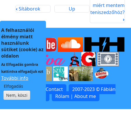
miért mentem
‹
Sítáborok
Up
teniszedzőhöz?
›
A felhasználói
élmény miatt
használunk
sütiket (cookie) az
oldalon
Az
Elfogadás
gombra
kattintva elfogadjuk ezt
További info
Elfogadás
Kapcsolat | Contact
2007-2023 © Fábián
Nem, köszi
Zoltán
Rólam | About me