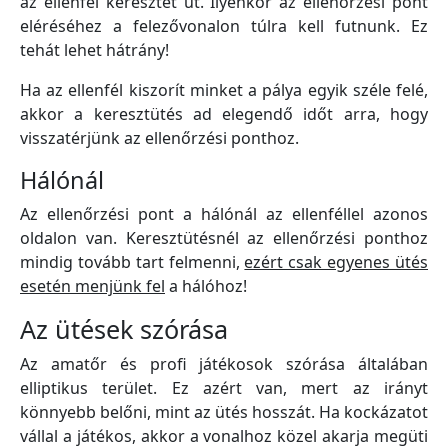
az ellenfél keresztet üt. Ilyenkor az ellenőrzési pont
eléréséhez a felezővonalon túlra kell futnunk. Ez
tehát lehet hátrány!
Ha az ellenfél kiszorít minket a pálya egyik széle felé,
akkor a keresztütés ad elegendő időt arra, hogy
visszatérjünk az ellenőrzési ponthoz.
Hálónál
Az ellenőrzési pont a hálónál az ellenféllel azonos
oldalon van. Keresztütésnél az ellenőrzési ponthoz
mindig tovább tart felmenni,
ezért csak egyenes ütés
esetén menjünk fel
a hálóhoz!
Az ütések szórása
Az amatőr és profi játékosok szórása általában
elliptikus terület. Ez azért van, mert az irányt
könnyebb belőni, mint az ütés hosszát. Ha kockázatot
vállal a játékos, akkor a vonalhoz közel akarja megüti