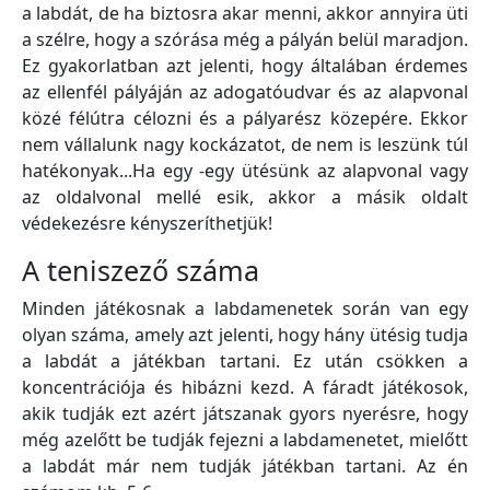
a labdát, de ha biztosra akar menni, akkor annyira üti
a szélre, hogy a szórása még a pályán belül maradjon.
Ez gyakorlatban azt jelenti, hogy általában érdemes
az ellenfél pályáján az adogatóudvar és az alapvonal
közé félútra célozni és a pályarész közepére. Ekkor
nem vállalunk nagy kockázatot, de nem is leszünk túl
hatékonyak...Ha egy -egy ütésünk az alapvonal vagy
az oldalvonal mellé esik, akkor a másik oldalt
védekezésre kényszeríthetjük!
A teniszező száma
Minden játékosnak a labdamenetek során van egy
olyan száma, amely azt jelenti, hogy hány ütésig tudja
a labdát a játékban tartani. Ez után csökken a
koncentrációja és hibázni kezd. A fáradt játékosok,
akik tudják ezt azért játszanak gyors nyerésre, hogy
még azelőtt be tudják fejezni a labdamenetet, mielőtt
a labdát már nem tudják játékban tartani. Az én