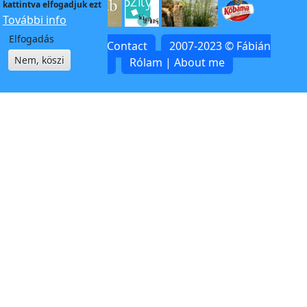
kattintva elfogadjuk ezt
További info
Elfogadás
Kapcsolat | Contact
2007-2023 © Fábián
Nem, köszi
Zoltán
Rólam | About me