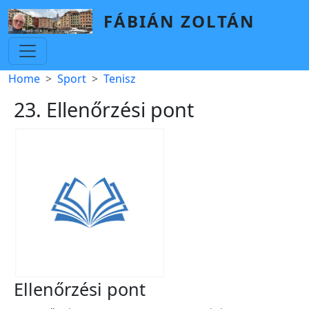
Skip to main content
FÁBIÁN ZOLTÁN
Breadcrumb
Home
Sport
Tenisz
23. Ellenőrzési pont
Ellenőrzési pont