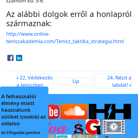
számom kb. 5-6.
Az alábbi dolgok erről a honlapról
származnak:
http://www.online-
teniszakademia.com/Tenisz_taktika_strategia.html
Opens in a new window
Opens in a new window
‹
22. Védekezés
24. Nézd a
Up
a teniszben
labdát!
›
A felhasználói
élmény miatt
használunk
sütiket (cookie) az
oldalon
Az
Elfogadás
gombra