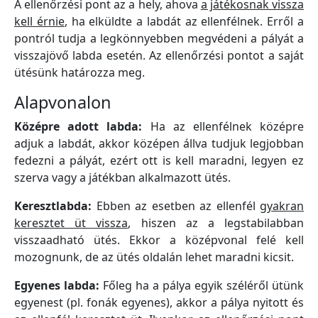
A ellenőrzési pont az a hely, ahova
a játékosnak vissza
kell érnie
, ha elküldte a labdát az ellenfélnek. Erről a
pontról tudja a legkönnyebben megvédeni a pályát a
visszajövő labda esetén. Az ellenőrzési pontot a saját
ütésünk határozza meg.
Alapvonalon
Középre adott labda:
Ha az ellenfélnek középre
adjuk a labdát, akkor középen állva tudjuk legjobban
fedezni a pályát, ezért ott is kell maradni, legyen ez
szerva vagy a játékban alkalmazott ütés.
Keresztlabda:
Ebben az esetben az ellenfél
gyakran
keresztet üt vissza
, hiszen az a legstabilabban
visszaadható ütés. Ekkor a középvonal felé kell
mozognunk, de az ütés oldalán lehet maradni kicsit.
Egyenes labda:
Főleg ha a pálya egyik széléről ütünk
egyenest (pl. fonák egyenes), akkor a pálya nyitott és