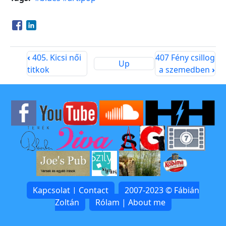
Opens in a new window
Opens in a new window
‹
405. Kicsi női
407 Fény csillog
Up
titkok
a szemedben
›
Kapcsolat | Contact
2007-2023 © Fábián
Zoltán
Rólam | About me