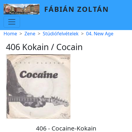
Skip to main content
FÁBIÁN ZOLTÁN
Breadcrumb
Home
Zene
Stúdiófelvételek
04. New Age
406 Kokain / Cocain
406 - Cocaine-Kokain