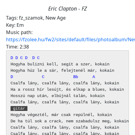
Eric Clapton - FZ
Tags:
fz_szamok
,
New Age
Key:
Em
Music path:
https://fzolee.hu/fw2/sites/default/files/photoalbum/
Time:
2:38
D
D
C
D
D
C
Hogyha bulizni kell, segít a szer, kokain

D            C            Bb      A
Csalfa lány, csalfa lány, csalfa lány, kokain

Ha a rossz hír lesújt, és elkap a blues, kokain

Hosszú nap után, elbújnál talán, kokain

 gitár 
Hogyha végeztél, már csak repülnél, kokain

De ha túl sok a crack, nem szabadulsz meg, kokain

Csalfa lány, csalfa lány, csalfa lány, kokain
