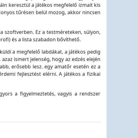
in keresztül a játékos megfelelő izmait kis
izonyos tűrésen belül mozog, akkor nincsen
t a szoftverben. Ez a testméreteken, súlyon,
ofi) és a lista szabadon bővíthető.
üldi a megfelelő labdákat, a játékos pedig
azaz ismert jelenség, hogy az edzés elején
bb, erősebb lesz. egy amatőr esetén ez a
demi fejlesztést elérni. A játékos a fizikai
gyors a figyelmeztetés, vagyis a rendszer