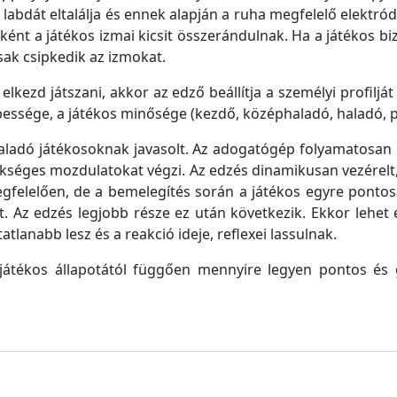
abdát eltalálja és ennek alapján a ruha megfelelő elektródá
ént a játékos izmai kicsit összerándulnak. Ha a játékos b
ak csipkedik az izmokat.
lkezd játszani, akkor az edző beállítja a személyi profiljá
bessége, a játékos minősége (kezdő, középhaladó, haladó, pr
ladó játékosoknak javasolt. Az adogatógép folyamatosan k
éges mozdulatokat végzi. Az edzés dinamikusan vezérelt, 
elelően, de a bemelegítés során a játékos egyre pontosa
t. Az edzés legjobb része ez után következik. Ekkor lehet ér
lanabb lesz és a reakció ideje, reflexei lassulnak.
a játékos állapotától függően mennyire legyen pontos és 