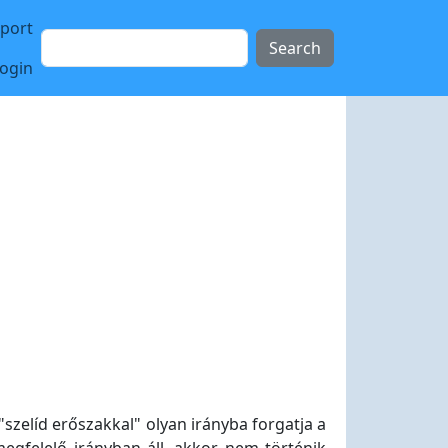
sport
Search
login
"szelíd erőszakkal" olyan irányba forgatja a