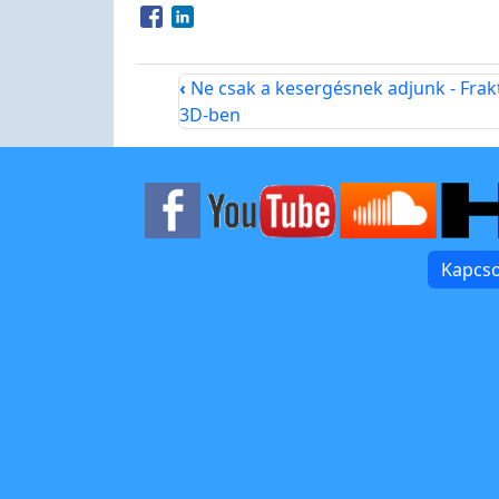
Opens in a new window
Opens in a new window
‹
Ne csak a kesergésnek adjunk - Frak
3D-ben
Kapcso