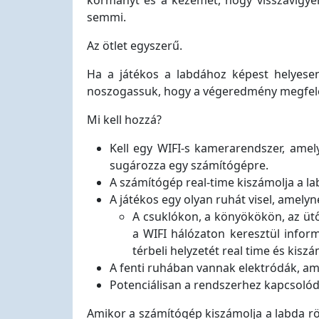
kormányt és a kezemet, hogy visszavigyen
semmi.
Az ötlet egyszerű.
Ha a játékos a labdához képest helyesen
noszogassuk, hogy a végeredmény megfele
Mi kell hozzá?
Kell egy WIFI-s kamerarendszer, amely
sugározza egy számítógépre.
A számítógép real-time kiszámolja a la
A játékos egy olyan ruhát visel, amelyn
A csuklókon, a könyökökön, az ütő 
a WIFI hálózaton keresztül infor
térbeli helyzetét real time és kiszá
A fenti ruhában vannak elektródák, am
Potenciálisan a rendszerhez kapcsolódó
Amikor a számítógép kiszámolja a labda rö