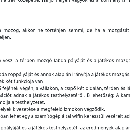
 a sáv közepébe. Ha jó helyen vagyok és a kormány is m
 mozog, akkor ne történjen semmi, de ha a mozgását ko
ljen.
 veszi a térben mozgó labda pályáját és a játékos mozgásá
bda röppályáját és annak alapján irányítja a játékos mozgás
ek két funkciója van
fejének végén, a vállakon, a csípő két oldalán, térden és l
mációt adnak a játékos testhelyzetéről. B lehetőség: A k
molja a testhelyzetet.
elyek kivezetése a megfelelő izmokon végződik.
an lehet egy a számítógép által wifin keresztül vezérelt ad
ppályáját és a játékos testhelyzetét, az eredmények alap