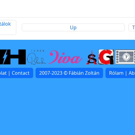
tálok
Up
T
lat | Contact
2007-2023 © Fábián Zoltán
Rólam | A