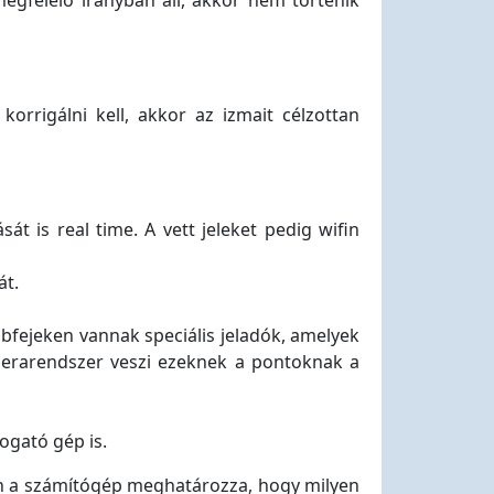
egfelelő irányban áll, akkor nem történik
rrigálni kell, akkor az izmait célzottan
t is real time. A vett jeleket pedig wifin
át.
ábfejeken vannak speciális jeladók, amelyek
amerarendszer veszi ezeknek a pontoknak a
ogató gép is.
ján a számítógép meghatározza, hogy milyen