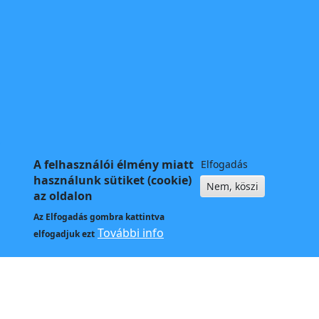
A felhasználói élmény miatt
Elfogadás
használunk sütiket (cookie)
Nem, köszi
az oldalon
Az
Elfogadás
gombra kattintva
További info
elfogadjuk ezt