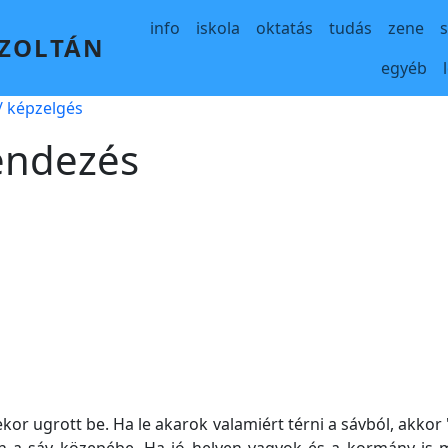
Main navigation
info
iskola
oktatás
tudás
zene
 ZOLTÁN
egyéb
 képzelgés
endezés
ekor ugrott be. Ha le akarok valamiért térni a sávból, akkor 