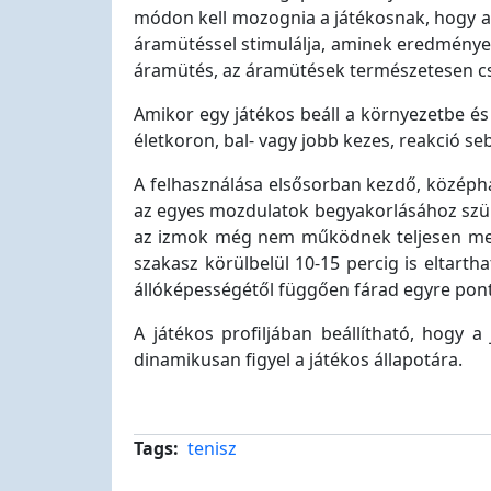
módon kell mozognia a játékosnak, hogy a l
áramütéssel stimulálja, aminek eredmények
áramütés, az áramütések természetesen cs
Amikor egy játékos beáll a környezetbe és e
életkoron, bal- vagy jobb kezes, reakció se
A felhasználása elsősorban kezdő, középha
az egyes mozdulatok begyakorlásához szüks
az izmok még nem működnek teljesen megf
szakasz körülbelül 10-15 percig is eltartha
állóképességétől függően fárad egyre pontat
A játékos profiljában beállítható, hogy 
dinamikusan figyel a játékos állapotára.
Tags
tenisz