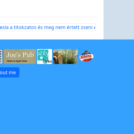
esla a titokzatos és meg nem értett zseni
›
bout me