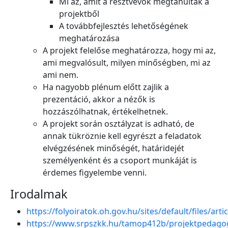
Mi az, amit a résztvevők megtanultak a
projektből
A továbbfejlesztés lehetőségének
meghatározása
A projekt felelőse meghatározza, hogy mi az,
ami megvalósult, milyen minőségben, mi az
ami nem.
Ha nagyobb plénum előtt zajlik a
prezentáció, akkor a nézők is
hozzászólhatnak, értékelhetnek.
A projekt során osztályzat is adható, de
annak tükröznie kell egyrészt a feladatok
elvégzésének minőségét, határidejét
személyenként és a csoport munkáját is
érdemes figyelembe venni.
Irodalmak
https://folyoiratok.oh.gov.hu/sites/default/files/ar
https://www.srpszkk.hu/tamop412b/projektpedagog