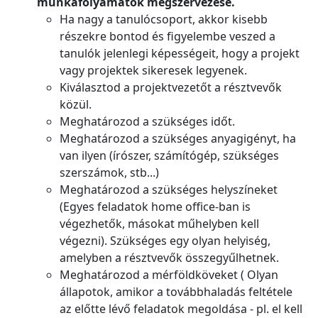
munkafolyamatok megszervezése.
Ha nagy a tanulócsoport, akkor kisebb
részekre bontod és figyelembe veszed a
tanulók jelenlegi képességeit, hogy a projekt
vagy projektek sikeresek legyenek.
Kiválasztod a projektvezetőt a résztvevők
közül.
Meghatározod a szükséges időt.
Meghatározod a szükséges anyagigényt, ha
van ilyen (írószer, számítógép, szükséges
szerszámok, stb...)
Meghatározod a szükséges helyszíneket
(Egyes feladatok home office-ban is
végezhetők, másokat műhelyben kell
végezni). Szükséges egy olyan helyiség,
amelyben a résztvevők összegyűlhetnek.
Meghatározod a mérföldköveket ( Olyan
állapotok, amikor a továbbhaladás feltétele
az előtte lévő feladatok megoldása - pl. el kell