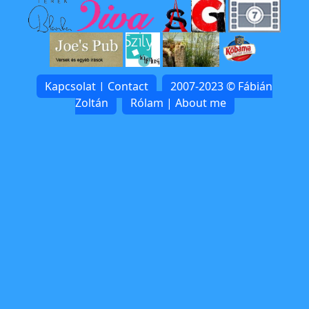
Kapcsolat | Contact
2007-2023 © Fábián
Zoltán
Rólam | About me