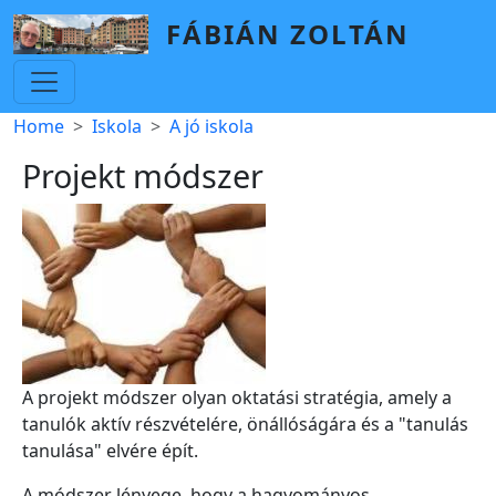
Skip to main content
FÁBIÁN ZOLTÁN
Breadcrumb
Home
Iskola
A jó iskola
Projekt módszer
A projekt módszer olyan oktatási stratégia, amely a
tanulók aktív részvételére, önállóságára és a "tanulás
tanulása" elvére épít.
A módszer lényege, hogy a hagyományos,