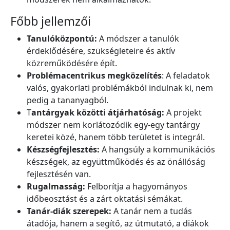
Főbb jellemzői
Tanulóközpontú:
A módszer a tanulók
érdeklődésére, szükségleteire és aktív
közreműködésére épít.
Problémacentrikus megközelítés
: A feladatok
valós, gyakorlati problémákból indulnak ki, nem
pedig a tananyagból.
T
antárgyak közötti átjárhatóság:
A projekt
módszer nem korlátozódik egy-egy tantárgy
keretei közé, hanem több területet is integrál.
Készségfejlesztés:
A hangsúly a kommunikációs
készségek, az együttműködés és az önállóság
fejlesztésén van.
Rugalmasság:
Felborítja a hagyományos
időbeosztást és a zárt oktatási sémákat.
Tanár-diák szerepek:
A tanár nem a tudás
átadója, hanem a segítő, az útmutató, a diákok