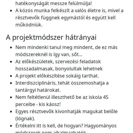
hatékonyságát messze felülmúlja!
A közös munka felkészít a valós életre is, mivel a
résztvevők függnek egymástól és együtt kell
működniük.
A projektmódszer hátrányai
Nem mindenki tanul meg mindent, de ez más
módszereknél is így van, sőt...
Az előkészületek, szervezési feladatok
hosszadalmasak, bonyolultak lehetnek
A projekt előkészítése sokáig tarthat.
Interdiszciplináris, tehát összemoshatja a
tantárgyi határokat.
Nem feltétlenül illeszthető be az iskola 45
perceibe - kis káosz!
Egyes résztvevők kivonhatják magukat belőle
(lógnak).
Értékelni itt is kell, de hogyan? Hagyományos
módszerek nem alkalmazhatók.