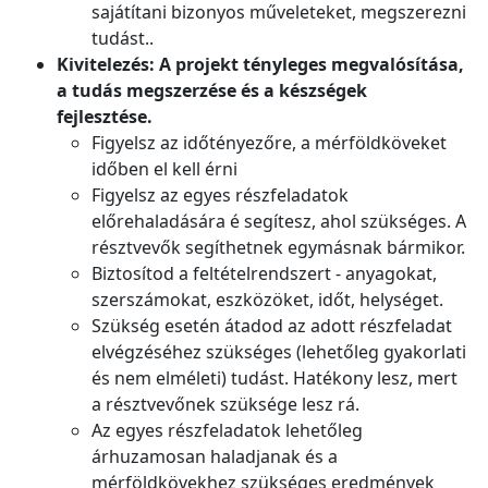
sajátítani bizonyos műveleteket, megszerezni
tudást..
Kivitelezés: A projekt tényleges megvalósítása,
a tudás megszerzése és a készségek
fejlesztése.
Figyelsz az időtényezőre, a mérföldköveket
időben el kell érni
Figyelsz az egyes részfeladatok
előrehaladására é segítesz, ahol szükséges. A
résztvevők segíthetnek egymásnak bármikor.
Biztosítod a feltételrendszert - anyagokat,
szerszámokat, eszközöket, időt, helységet.
Szükség esetén átadod az adott részfeladat
elvégzéséhez szükséges (lehetőleg gyakorlati
és nem elméleti) tudást. Hatékony lesz, mert
a résztvevőnek szüksége lesz rá.
Az egyes részfeladatok lehetőleg
árhuzamosan haladjanak és a
mérföldkövekhez szükséges eredmények