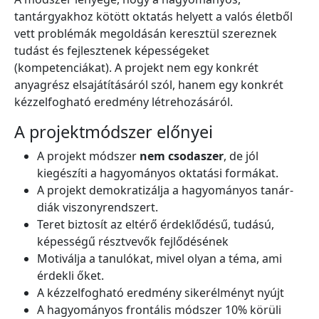
tantárgyakhoz kötött oktatás helyett a valós életből
vett problémák megoldásán keresztül szereznek
tudást és fejlesztenek képességeket
(kompetenciákat). A projekt nem egy konkrét
anyagrész elsajátításáról szól, hanem egy konkrét
kézzelfogható eredmény létrehozásáról.
A projektmódszer előnyei
A projekt módszer
nem csodaszer
, de jól
kiegészíti a hagyományos oktatási formákat.
A projekt demokratizálja a hagyományos tanár-
diák viszonyrendszert.
Teret biztosít az eltérő érdeklődésű, tudású,
képességű résztvevők fejlődésének
Motiválja a tanulókat, mivel olyan a téma, ami
érdekli őket.
A kézzelfogható eredmény sikerélményt nyújt
A hagyományos frontális módszer 10% körüli