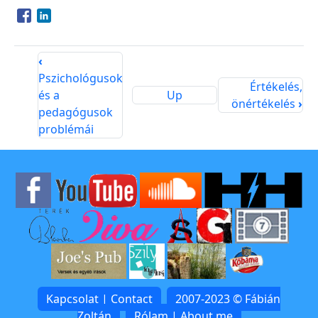
Opens in a new window
Opens in a new window
‹
Pszichológusok
Értékelés,
és a
Up
önértékelés
›
pedagógusok
problémái
Kapcsolat | Contact
2007-2023 © Fábián
Zoltán
Rólam | About me