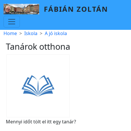
Skip to main content
FÁBIÁN ZOLTÁN
Breadcrumb
Home
Iskola
A jó iskola
Tanárok otthona
Mennyi időt tölt el itt egy tanár?