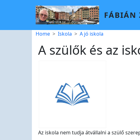
Skip to main content
FÁBIÁN
Breadcrumb
Home
Iskola
A jó iskola
A szülők és az is
Az iskola nem tudja átvállalni a szülő szere