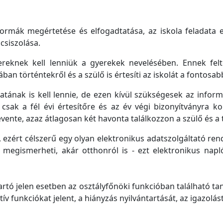
normák megértetése és elfogadtatása, az iskola feladata 
csiszolása.
reknek kell lenniük a gyerekek nevelésében. Ennek feltét
lában történtekről és a szülő is értesíti az iskolát a fontos
atának is kell lennie, de ezen kívül szükségesek az inform
csak a fél évi értesítőre és az év végi bizonyítványra k
vente, azaz átlagosan két havonta találkozzon a szülő és a 
zért célszerű egy olyan elektronikus adatszolgáltató rendsz
is megismerheti, akár otthonról is - ezt elektronikus na
artó jelen esetben az osztályfőnöki funkcióban található tan
 funkciókat jelent, a hiányzás nyilvántartását, az igazolást