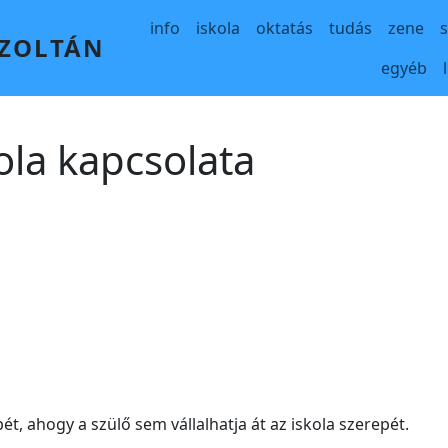
Main navigation
info
iskola
oktatás
tudás
zene
 ZOLTÁN
egyéb
kola kapcsolata
pét, ahogy a szülő sem vállalhatja át az iskola szerepét.