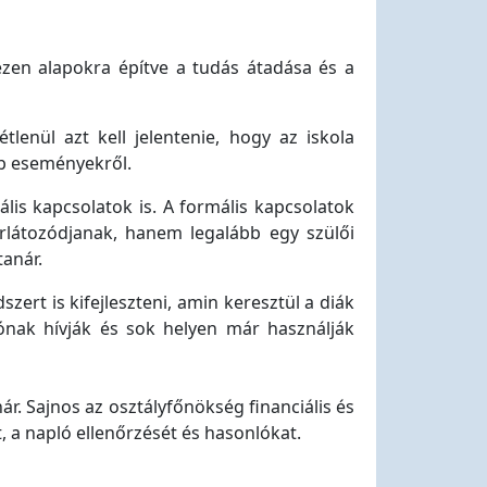
ezen alapokra építve a tudás átadása és a
lenül azt kell jelentenie, hogy az iskola
abb eseményekről.
ális kapcsolatok is. A formális kapcsolatok
orlátozódjanak, hanem legalább egy szülői
tanár.
ert is kifejleszteni, amin keresztül a diák
plónak hívják és sok helyen már használják
ár. Sajnos az osztályfőnökség financiális és
, a napló ellenőrzését és hasonlókat.