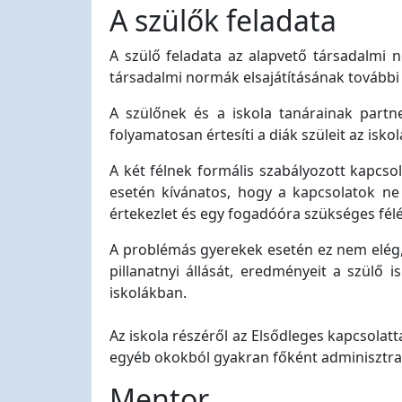
A szülők feladata
A szülő feladata az alapvető társadalmi 
társadalmi normák elsajátításának további 
A szülőnek és a iskola tanárainak partne
folyamatosan értesíti a diák szüleit az isko
A két félnek formális szabályozott kapcsol
esetén kívánatos, hogy a kapcsolatok ne 
értekezlet és egy fogadóóra szükséges félé
A problémás gyerekek esetén ez nem elég, e
pillanatnyi állását, eredményeit a szülő 
iskolákban.
Az iskola részéről az Elsődleges kapcsolatt
egyéb okokból gyakran főként adminisztratív
Mentor