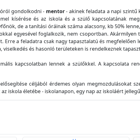
ióról gondolkodni -
mentor
- akinek feladata a napi szintű
mmel kísérése és az iskola és a szülő kapcsolatának me
főnök, de a tanítási óráinak száma alacsony, kb 50% lenne,
okkal egyesével foglalkozik, nem csoportban. Akármilyen t
t. Erre a feladatra csak nagy tapasztalatú és megfelelően le
a, viselkedés és hasonló területeken is rendelkeznek tapaszt
mális kapcsolatban lennek a szülőkkel. A kapcsolata rend
 elősegítése céljából érdemes olyan megmozdulásokat sze
 az iskola életébe - iskolanapon, egy nap az iskoláért jelle