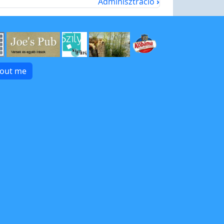
Adminisztráció
›
bout me