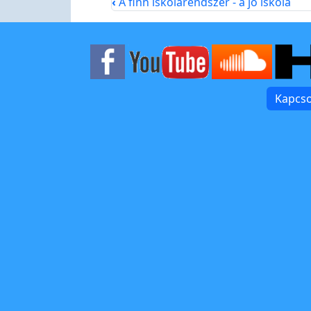
‹
A finn iskolarendszer - a jó iskola
Kapcso