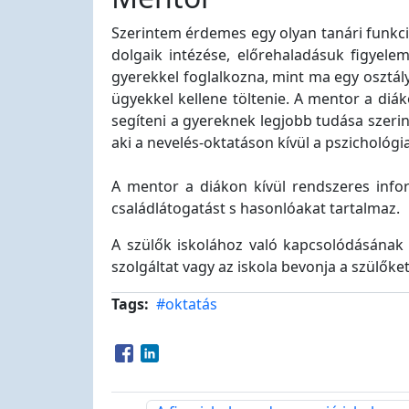
Szerintem érdemes egy olyan tanári funkc
dolgaik intézése, előrehaladásuk figyele
gyerekkel foglalkozna, mint ma egy osztály
ügyekkel kellene töltenie. A mentor a diák
segíteni a gyereknek legjobb tudása szerin
aki a nevelés-oktatáson kívül a pszichológi
A mentor a diákon kívül rendszeres infor
családlátogatást s hasonlóakat tartalmaz.
A szülők iskolához való kapcsolódásának
szolgáltat vagy az iskola bevonja a szülőket
Tags
#oktatás
Opens in a new window
Opens in a new window