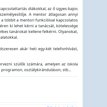
 kapcsolattartás diákokkal, az ő ügyes-bajos
gszemélyesítője. A mentor átlagosan annyi
 a többit a mentori funkcióival kapcsolatos
éren ki lehet kérni a tanácsát, kötelessége
lkes tanárokat kellene felkérni. Olyanokat,
alatokkal.
szeresen akár heti egy-két telefonhívást,
rvezni szülők számára, amelyen az iskola
gű programon, osztálykiránduláson, stb...