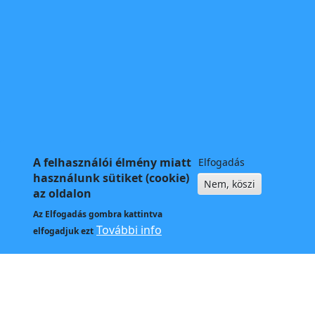
A felhasználói élmény miatt
Elfogadás
használunk sütiket (cookie)
Nem, köszi
az oldalon
Az
Elfogadás
gombra kattintva
További info
elfogadjuk ezt