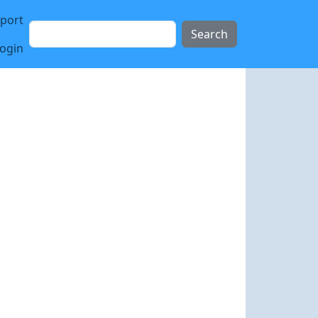
sport
Search
login