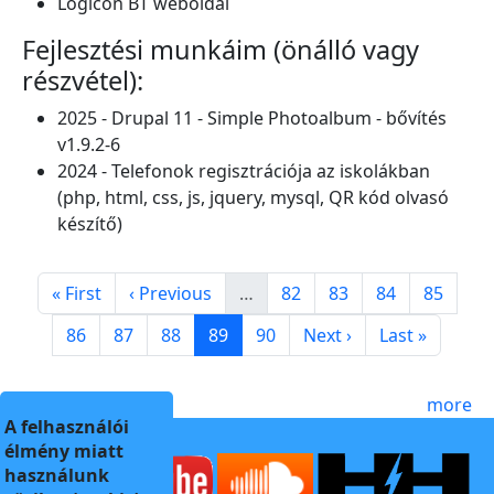
Logicon BT weboldal
Fejlesztési munkáim (önálló vagy
részvétel):
2025 - Drupal 11 - Simple Photoalbum - bővítés
v1.9.2-6
2024 - Telefonok regisztrációja az iskolákban
(php, html, css, js, jquery, mysql, QR kód olvasó
készítő)
Pagination
First page
Previous page
Page
Page
Page
Page
« First
‹ Previous
…
82
83
84
85
Page
Page
Page
Page
Page
Next page
Last page
86
87
88
89
90
Next ›
Last »
more
A felhasználói
élmény miatt
használunk