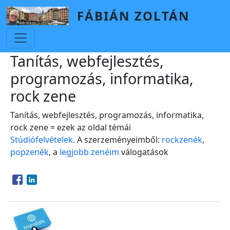
Skip to main content
FÁBIÁN ZOLTÁN
Tanítás, webfejlesztés,
programozás, informatika,
rock zene
Tanítás, webfejlesztés, programozás, informatika,
rock zene = ezek az oldal témái
Stúdiófelvételek
. A szerzeményeimből:
rockzenék
,
popzenék
, a
legjobb zenéim
válogatások
Opens in a new window
Opens in a new window