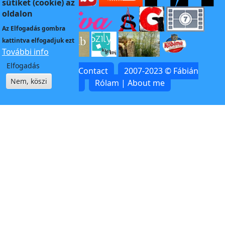
sütiket (cookie) az
oldalon
Az
Elfogadás
gombra
kattintva elfogadjuk ezt
További info
Elfogadás
Kapcsolat | Contact
2007-2023 © Fábián
Nem, köszi
Zoltán
Rólam | About me