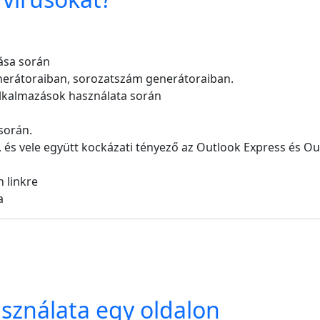
ása során
enerátoraiban, sorozatszám generátoraiban.
alkalmazások használata során
során.
ő, és vele együtt kockázati tényező az Outlook Express és 
 linkre
a
sználata egy oldalon