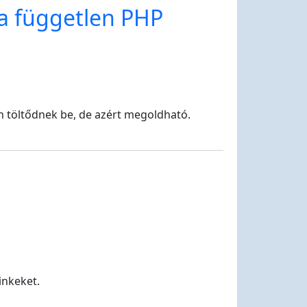
ta független PHP
n töltődnek be, de azért megoldható.
inkeket.