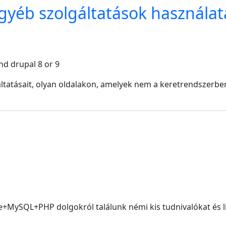
egyéb szolgáltatások használa
nd drupal 8 or 9
ltatásait, olyan oldalakon, amelyek nem a keretrendszerbe
+MySQL+PHP dolgokról találunk némi kis tudnivalókat és l