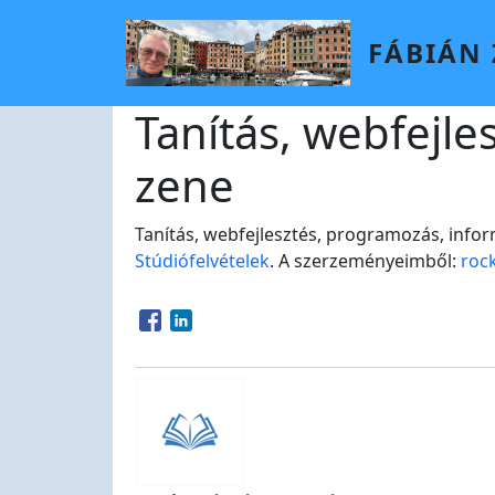
Skip to main content
FÁBIÁN
Tanítás, webfejle
zene
Tanítás, webfejlesztés, programozás, infor
Stúdiófelvételek
. A szerzeményeimből:
roc
Opens in a new window
Opens in a new window