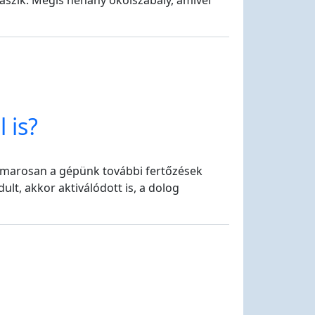
klászik. Mégis néhány ökölszabály, amivel
 is?
 hamarosan a gépünk további fertőzések
lt, akkor aktiválódott is, a dolog