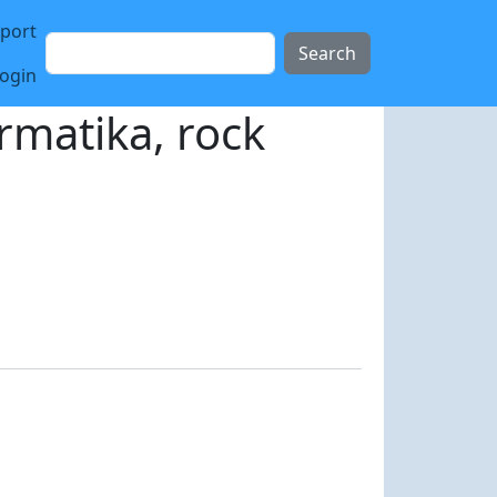
sport
Search
login
rmatika, rock