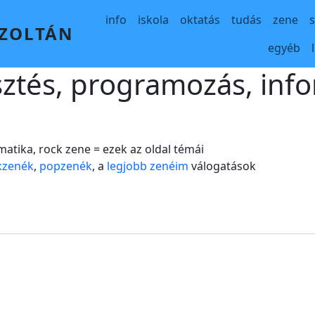
Main navigation
info
iskola
oktatás
tudás
zene
 ZOLTÁN
egyéb
sztés, programozás, info
matika, rock zene = ezek az oldal témái
kzenék
,
popzenék
, a
legjobb zenéim
válogatások