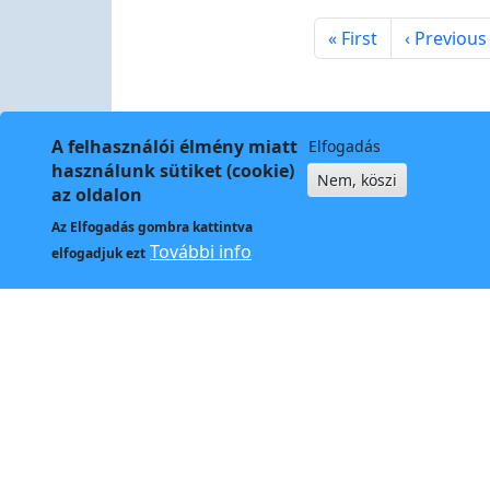
Pagination
First page
Previous 
« First
‹ Previous
A felhasználói élmény miatt
Elfogadás
használunk sütiket (cookie)
Nem, köszi
az oldalon
Az
Elfogadás
gombra kattintva
Kapcso
További info
elfogadjuk ezt