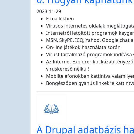
2023-11-29
E-mailekben
Vírusos internetes oldalak meglátogat
Internetről letöltött programok keyg
MSN, SkyPE, ICQ, Yahoo, Google chat 
On-line játékok használata során
Vírust tartalmazó programok indítása 
Az Internet Explorer kockázati tényez
víruskereső nélkül!
Mobiltelefonokban kattintva valamilyen
Böngészőben gyanús linkekre kattintv
A Drupal adatbázis ha