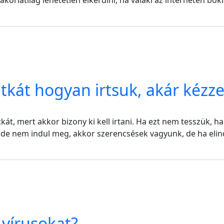
akorlatilag lehetetlen elkerülni, ha valaki az interneten bó
tkát hogyan irtsuk, akár kézzel
kát, mert akkor bizony ki kell irtani. Ha ezt nem tesszük,
 de nem indul meg, akkor szerencsések vagyunk, de ha elindu
vírusokat?