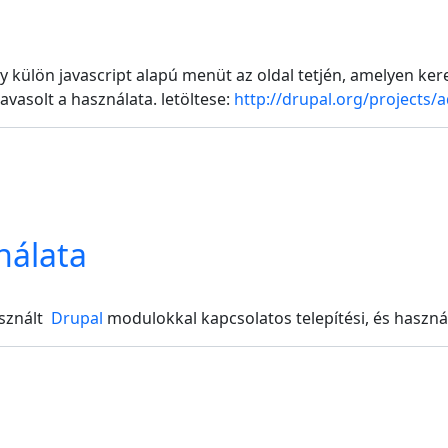
 külön javascript alapú menüt az oldal tetjén, amelyen ker
vasolt a használata. letöltese:
http://drupal.org/projects
nálata
asznált
Drupal
modulokkal kapcsolatos telepítési, és haszná