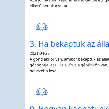
Az a jó, ha nem kapunk vírusokat, de ezt gy
elkerülhetjük azokat:
3. Ha bekaptuk az álla
2021-04-28
A gond akkor van, amikor bekaptuk az állat
gócpontja lesz. Ha a vírus a gépünkön van,
nehezebb lesz.
0. Hogyan kaphatunk 