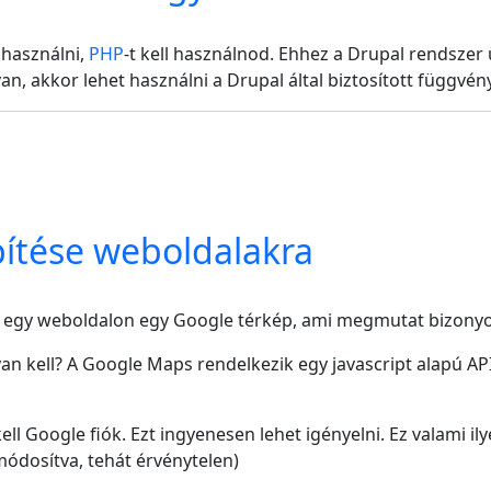
 használni,
PHP
-t kell használnod. Ehhez a Drupal rendszer
n, akkor lehet használni a Drupal által biztosított függvén
ítése weboldalakra
e egy weboldalon egy Google térkép, ami megmutat bizonyo
n kell? A Google Maps rendelkezik egy javascript alapú API
kell Google fiók. Ezt ingyenesen lehet igényelni. Ez valami 
módosítva, tehát érvénytelen)