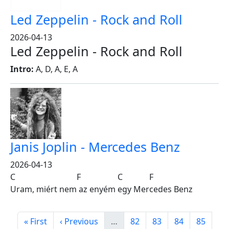
Led Zeppelin - Rock and Roll
2026-04-13
Led Zeppelin - Rock and Roll
Intro:
A, D, A, E, A
Janis Joplin - Mercedes Benz
2026-04-13
C F C F
Uram, miért nem az enyém egy Mercedes Benz
Pagination
First page
Previous page
Page
Page
Page
Page
« First
‹ Previous
…
82
83
84
85