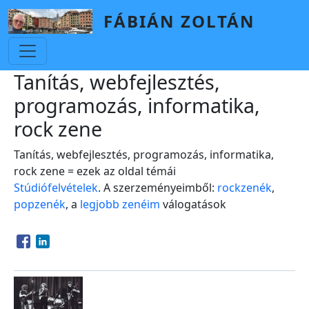
Skip to main content
FÁBIÁN ZOLTÁN
Tanítás, webfejlesztés,
programozás, informatika,
rock zene
Tanítás, webfejlesztés, programozás, informatika,
rock zene = ezek az oldal témái
Stúdiófelvételek
. A szerzeményeimből:
rockzenék
,
popzenék
, a
legjobb zenéim
válogatások
Opens in a new window
Opens in a new window