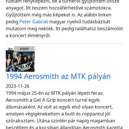
tudtam fényképezni, de a turnéról gyűjtöttem össze
anyagot. Itt teszem hozzáférhetővé számotokra.
Gyűjtöttem még más képeket is. Az alábbi linken
pedig
Peter Gabriel
magyar nyelvű tudásbázisát
mutatom meg nektek. Itt pedig találhatsz beszámolót
a koncert élményről.
1994 Aerosmith az MTK pályán
2023-11-26
1994 május 25-én az MTK pályán lépett fel az
Aerosmith a Get A Grip koncert turné egyik
állomásaként. Az volt az egyik első olyan koncert,
amelyen végigénekeltem a bulit és roppantul jól
szórakoztam. Utána szintén pár napig magamban
beszéltem és a kocsiban állandóan Aerosmith kazetta