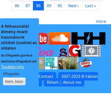
Page
Page
Page
Page
Page
Next page
Last page
86
87
88
89
90
Next ›
Last »
more
A felhasználói
élmény miatt
használunk
sütiket (cookie) az
oldalon
Az
Elfogadás
gombra
kattintva elfogadjuk ezt
További info
Elfogadás
Kapcsolat | Contact
2007-2023 © Fábián
Nem, köszi
Zoltán
Rólam | About me