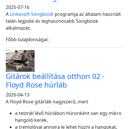
2025-07-16
A
Linkesoft Songbook
programja az általam használt
talán legjobb és leghasznosabb Songbook
alkalmazás.
Főbb tulajdonságai:
Gitárok beállítása otthon 02 -
Floyd Rose húrláb
2026-04-13
A Floyd-Rose gitárláb nagyszerű, mert
a testnél lévő húrlábon húronként van egy mikro
hangoló kerék,
a tremolóval annyira le lehet húzni a hangokat,