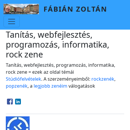
Skip to main content
FÁBIÁN ZOLTÁN
Tanítás, webfejlesztés,
programozás, informatika,
rock zene
Tanítás, webfejlesztés, programozás, informatika,
rock zene = ezek az oldal témái
Stúdiófelvételek
. A szerzeményeimből:
rockzenék
,
popzenék
, a
legjobb zenéim
válogatások
Opens in a new window
Opens in a new window