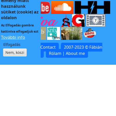
élmény miatt
használunk
sütiket (cookie) az
oldalon
Az
Elfogadás
gombra
kattintva elfogadjuk ezt
További info
Elfogadás
Kapcsolat | Contact
2007-2023 © Fábián
Nem, köszi
Zoltán
Rólam | About me