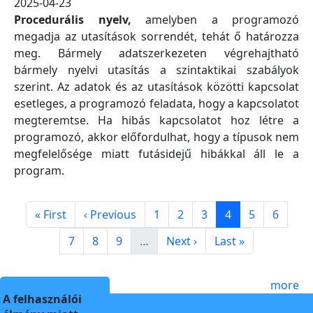
2025-04-23
Procedurális nyelv,
amelyben a programozó
megadja az utasítások sorrendét, tehát ő határozza
meg. Bármely adatszerkezeten végrehajtható
bármely nyelvi utasítás a szintaktikai szabályok
szerint. Az adatok és az utasítások közötti kapcsolat
esetleges, a programozó feladata, hogy a kapcsolatot
megteremtse. Ha hibás kapcsolatot hoz létre a
programozó, akkor előfordulhat, hogy a típusok nem
megfelelősége miatt futásidejű hibákkal áll le a
program.
Pagination
First page
Previous page
Page
Page
Page
Page
Page
Page
« First
‹ Previous
1
2
3
4
5
6
Page
Page
Page
Next page
Last page
7
8
9
…
Next ›
Last »
more
A felhasználói