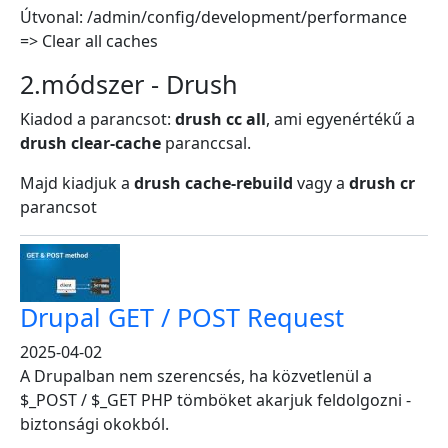
Útvonal: /admin/config/development/performance
=> Clear all caches
2.módszer - Drush
Kiadod a parancsot:
drush cc all
, ami egyenértékű a
drush clear-cache
paranccsal.
Majd kiadjuk a
drush cache-rebuild
vagy a
drush cr
parancsot
Drupal GET / POST Request
2025-04-02
A Drupalban nem szerencsés, ha közvetlenül a
$_POST / $_GET PHP tömböket akarjuk feldolgozni -
biztonsági okokból.