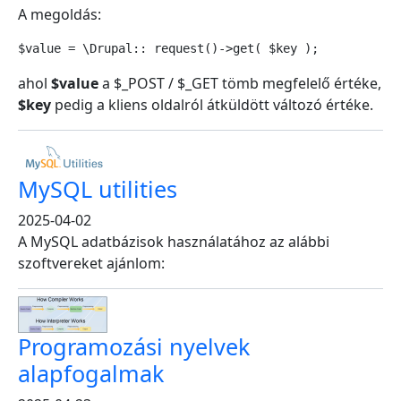
A megoldás:
$value = \Drupal:: request()->get( $key );
ahol
$value
a $_POST / $_GET tömb megfelelő értéke,
$key
pedig a kliens oldalról átküldött változó értéke.
MySQL utilities
2025-04-02
A MySQL adatbázisok használatához az alábbi
szoftvereket ajánlom:
Programozási nyelvek
alapfogalmak