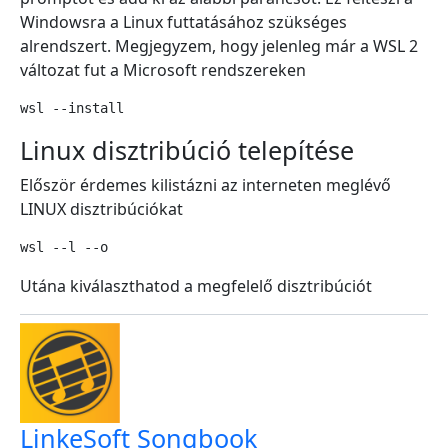
Windowsra a Linux futtatásához szükséges
alrendszert. Megjegyzem, hogy jelenleg már a WSL 2
változat fut a Microsoft rendszereken
wsl --install
Linux disztribúció telepítése
Először érdemes kilistázni az interneten meglévő
LINUX disztribúciókat
wsl --l --o
Utána kiválaszthatod a megfelelő disztribúciót
LinkeSoft Songbook